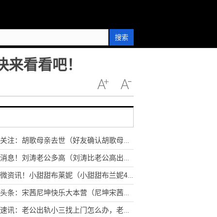
搜索
家快来看看吧！
全球关注：胡歌母亲去世（好友确认胡歌母亲去世消息）
环球消息！刘涛老公多高（刘涛比老公高出半个头）
天天微资讯！小甜甜布莱妮（小甜甜布兰妮40岁生日）
全球头条：宋茜尼坤快乐大本营（尼坤宋茜近十年不同台）
环球速讯：老公出轨小三找上门怎么办，老公出轨婚外情小三找上门