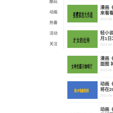
酷玩
漫画
动画
来看
2022-08
热番
轻小说
活动
月1日
关注
2022-08
漫画
面图 
2022-08
动画
将在2
2022-08
动画《