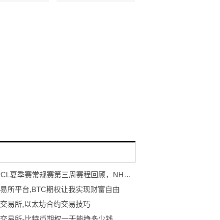
2022 PCL夏季赛常规赛第三周赛程回顾，NH战队王者归来登顶周冠
交易所平台,BTC期权让我实现财富自由
交易所,以太坊合约交易技巧
交易所-比特币期权一天能挣多少钱