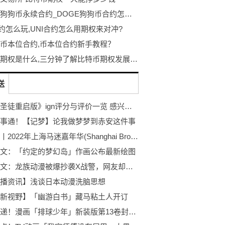
DOGE狗狗币永续合约_DOGE狗狗币合约怎么玩
合约怎么玩,UNI合约怎么用期权来对冲?
币本位合约,币本位合约新手教程？
比特币期权是什么,三分钟了解比特币期权发展历史
送
《黑道圣徒重启版》ign评分与评价一览 感兴趣的玩家快来看看吧！
事通！【记梦】论我做梦梦到赤安这件事
今日报丨2022年上海马迷嘉年华(Shanghai Brony Festival)大合唱歌目总览
文：「约定的梦幻岛」作画公布最新绘图
天天热文：龙族动漫被爆抄袭X战警，网友却说是借鉴致敬，真把漫迷当傻子了
播资讯】浅谈日本动漫洗脑思想
新视野】「幽游白书」藏马粘土人开订
焦点速递！漫画「排球少年」新装版第13卷封面图公开