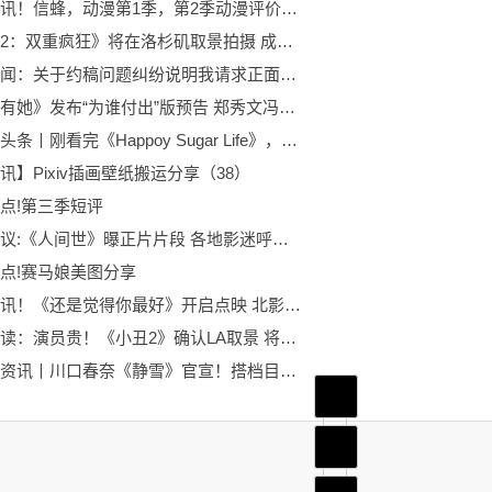
环球视讯！信蜂，动漫第1季，第2季动漫评价，哪些原创，与漫画对比，不剧透，放心看。
《小丑2：双重疯狂》将在洛杉矶取景拍摄 成本或达1.5亿美元
当前要闻：关于约稿问题纠纷说明我请求正面对线
《世间有她》发布“为谁付出”版预告 郑秀文冯德伦矛盾无解
世界热头条丨刚看完《Happoy Sugar Life》，有感而发
讯】Pixiv插画壁纸搬运分享（38）
点!第三季短评
全球热议:《人间世》曝正片片段 各地影迷呼吁影院增加排片
点!赛马娘美图分享
焦点短讯！《还是觉得你最好》开启点映 北影节口碑持续助燃
当前速读：演员贵！《小丑2》确认LA取景 将获税收减免扶持
天天最资讯丨川口春奈《静雪》官宣！搭档目黑莲上演纯爱故事
首页
频道