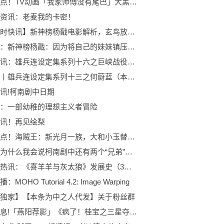
环球热点！TV动画「我家师傅没有尾巴」大黑亭文狐角色PV公布
资讯：老麦我的卡密！
【环球时快讯】新神榜杨戬电影解析，玄鸟放出是好是坏？神女是正是邪都有答案
观热点：新神榜杨戬：因为将自己的妹妹镇压到山下，杨戬陷入了精神内耗
最新资讯：雄兵连设定集系列十六之巨峡战役（本文仅为搬运）
观速讯丨雄兵连设定集系列十三之何蔚蓝（本文仅为搬运）
讯!柯南剧中日期
：一部幼稚的理想主义者冒险
讯！再见绘梨
全球视点！海贼王：新光月一族，大和小玉替代以藏阿修罗，原因太现实
关注：为什么我会说柯南剧中还有两个“兄弟”，理由有以下两点
世界看热讯：《喜羊羊与灰太狼》发展史（3）喜羊羊的崛起
MOHO Tutorial 4.2: Image Warping
独家】【本条为中之人代发】关于粉丝群
每日讯息!「燕阳荐影」《疯了！桂宝之三星夺宝》天才少年发明创造神奇动画