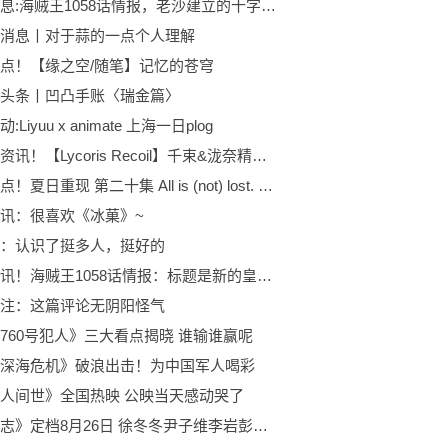
焦点信息:海贼王1058话情报，老沙建立的十字工会，为何让鹰眼当了老大？
消息丨对于蒜的一点个人理解
点！【缘之空/随笔】记忆的苍穹
头条丨凹凸手账〈瑞金篇〉
Liyuu x animate 上海一日plog
世界热资讯！【Lycoris Recoil】千束&泷奈精美壁纸合集⑪
全球焦点！夏日重现 第二十集 All is (not) lost. 预告
讯：很喜欢《冰菓》~
：认识了挺多人，挺好的
世界短讯！海贼王1058话情报：标题是新的皇帝，鹰眼才是真正的四皇，燃爆
注：这篇评论无阴阳怪气
760号犯人》三大看点揭晓 谁输谁赢呢
深海危机》破浪出击！为中国军人喝彩
人间世》全国热映 公映当天感动哭了
《鱼妖志》定档8月26日 徐冬冬尹子维李岩彭静马率领衔主演