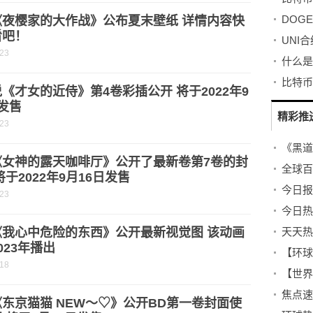
《夜樱家的大作战》公布夏末壁纸 详情内容快
看吧！
UNI
-23
什么是
《才女的近侍》第4卷彩插公开 将于2022年9
发售
精彩推
-23
《女神的露天咖啡厅》公开了最新卷第7卷的封
全球百
将于2022年9月16日发售
-23
今日热
《我心中危险的东西》公开最新视觉图 该动画
023年播出
【环球
-18
【世界
东京猫猫 NEW～♡》公开BD第一卷封面使