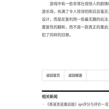
游戏中有一些非常壮观惊人的剧情时刻
游乐场，充满了令人惊讶的陈旧且毫无
设计，而是反复利用一些最无趣的玩法
重复性的翻新，而不是一款真正的重启
犯了同样的旧罪。
关键词：
黑道圣徒重启版
黑道圣徒重启版不乏突突
观惊人的剧情时刻
一个杂乱无章的全新游乐场
返回首页
返回频道
相关新闻
《黑道圣徒重启版》ign评分与评价一