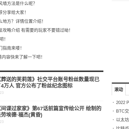
风墙方法是什么呢？
荐分享给大家！
么地方？详情位置介绍！
法攻略介绍 有需要的玩家不要错过呦！
吧！
门指南来喽！
情内容快来了解一下吧！
道吗？一起快来看看吧！
取方法详解 有需要的玩家快来了解下吧！
《葬送的芙莉莲》社交平台账号粉丝数量现已
4万人 官方公布了粉丝纪念图标
滚动
-23
间谍过家家》第67话前篇宣传绘公开 绘制的
BTC
劳埃德·福杰(黄昏)
以太坊
-23
比特币