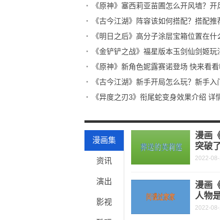
《原神》塞西莉亚苗圃怎么开风墙？开
《古今江湖》阵容该如何搭配？搭配推
《明日之后》高分子涂层宝箱位置在什
《金铲铲之战》福星版本玉剑仙剑姬玩
《原神》新角色妮露赛诺登场 快来看看
《古今江湖》新手开局怎么玩？新手入
《异度之刃3》衔尾蛇变身效果介绍 详
《异度之刃3》大招爆裂解锁方法你知
《大江湖苍龙与白鸟》菩斯曲蛇蛇胆获
漫画
漫画集
突破了
2022-08
资讯
演出
漫画《
人物是
影视
2022-08