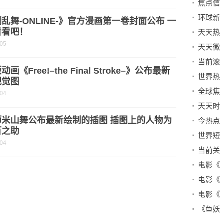
环球新
乱舞-ONLINE-》官方漫画第一卷封面公布 一
看看吧！
天天热
-05
天天微
当前滚动:
画《Free!–the Final Stroke–》公布最新
视觉图
-04
天天时
师米山舞公布最新绘制的插图 插图上的人物为
今热点
百之助
-04
当前关
电影《
电影《
电影《