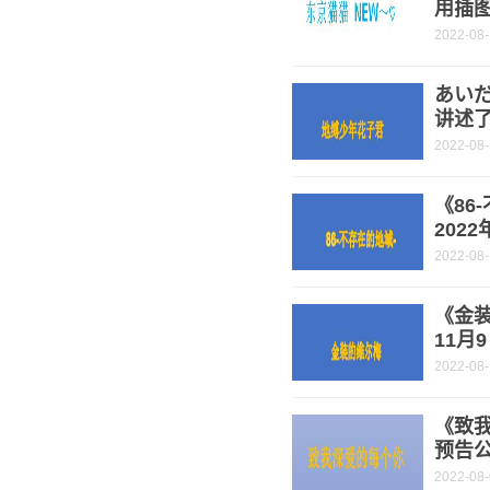
用插图
2022-08
あい
讲述
2022-08
《86
202
2022-08
《金装
11月
2022-08
《致
预告公
2022-08