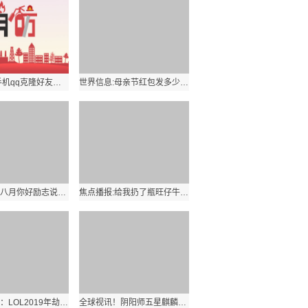
全球快报:手机qq克隆好友功能在哪里？手机克隆好友怎么弄？
世界信息:母亲节红包发多少钱为好？微信给妈妈转钱数字有什么含义？
世界资讯：八月你好励志说说语录有哪些？8月第一天早安发朋友圈怎么写？
焦点播报:给我扔了瓶旺仔牛奶是什么梗？旺仔有什么内涵？
环球新资讯：LOL2019年劫出装攻略是怎样的？劫出门装及后期装顺序应该怎么安排？
全球视讯！阴阳师五星麒麟奖励怎么样？阴阳寮BOSS怎么打？