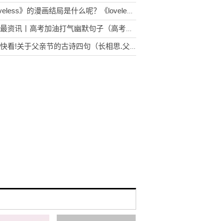
《loveless》的漫画结局是什么呢？《loveless》清明爱立夏吗？
环球最资讯丨高考加油打气幽默句子（高考给自己加油打气的句子）
今日快看!关于父亲节的古诗四句（长相思.父亲节）