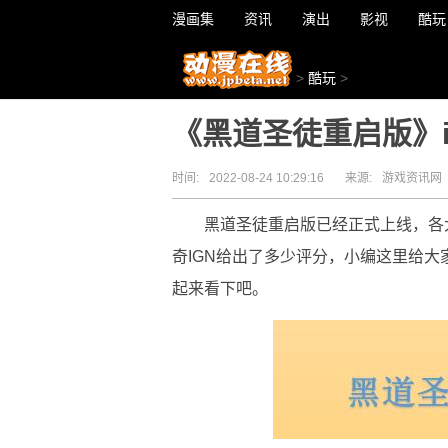
漫画集
资讯
演出
影视
酷玩
>
酷玩
>
《黑道圣徒重启版》
时间:
2022-08-24 10:29:16
来源:
游戏资讯网
黑道圣徒重启版已经正式上线，各
奇IGN给出了多少评分，小编这里给大
起来看下吧。