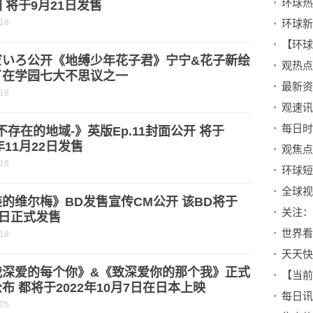
 将于9月21日发售
-18
环球新
だいろ公开《地缚少年花子君》宁宁&花子新绘
了在学园七大不思议之一
-18
每日时
-不存在的地域-》英版Ep.11封面公开 将于
2年11月22日发售
观焦点
-18
环球短
的维尔梅》BD发售宣传CM公开 该BD将于
9日正式发售
-18
天天快播：
我深爱的每个你》&《致深爱你的那个我》正式
【当前
布 都将于2022年10月7日在日本上映
-05