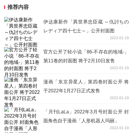
推荐内容
伊达康新作「異世界忠臣蔵 ～仇討ちの
レディア四十七士～」公开封面图
2022-01-19
官方公开了轻小说「86-不存在的地域-」
第11卷的封面图 将于2月10日发售
2022-01-19
漫画「东京异星人」第四卷封面公开 将
于2022年1月27日正式发售
2022-01-19
「月刊LaLa」2022年3月号封面公开 封
面角色自于漫画「人形机器人玛丽」
2022-01-19