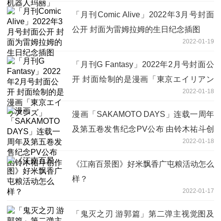
「月刊Comic Alive」2022年3月号封面
公开 封面为雷姆拉姆的生日纪念插图
2022-01-19
「月刊G Fantasy」2022年2月号封面公
开 封面绘制的是漫画「東京エイリアン
2022-01-18
ズ」
漫画「SAKAMOTO DAYS」连载一周年
及第五卷发售纪念PV公布 由铃木祐斗创
2022-01-18
作
《江南百景图》好米飘香广屯粮活动怎么
样？
2022-01-17
「鬼灭之刃 游郭篇」第二弹主视觉图及