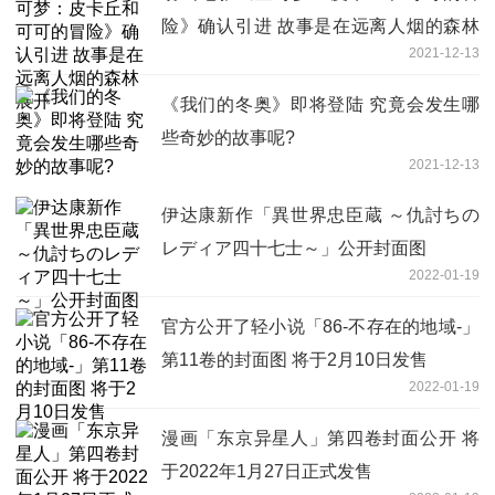
险》确认引进 故事是在远离人烟的森林
2021-12-13
展开
《我们的冬奥》即将登陆 究竟会发生哪
些奇妙的故事呢?
2021-12-13
伊达康新作「異世界忠臣蔵 ～仇討ちの
レディア四十七士～」公开封面图
2022-01-19
官方公开了轻小说「86-不存在的地域-」
第11卷的封面图 将于2月10日发售
2022-01-19
漫画「东京异星人」第四卷封面公开 将
于2022年1月27日正式发售