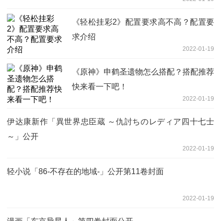
《轻松挂彩2》配置要求高不高？配置要
求介绍
2022-01-19
《原神》申鹤圣遗物怎么搭配？搭配推荐
快来看一下吧！
2022-01-19
伊达康新作「異世界忠臣蔵 ～仇討ちのレディア四十七士
～」公开
2022-01-19
轻小说「86-不存在的地域-」公开第11卷封面
2022-01-19