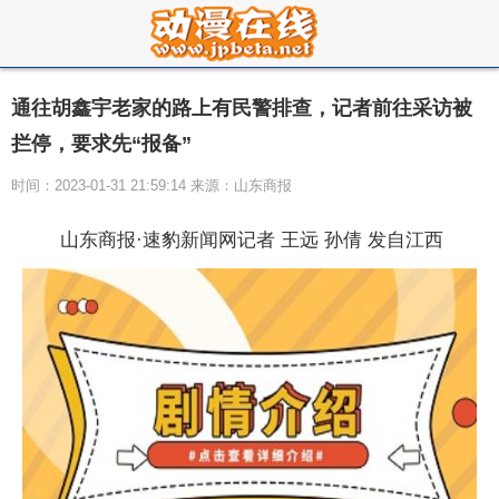
通往胡鑫宇老家的路上有民警排查，记者前往采访被
拦停，要求先“报备”
时间：2023-01-31 21:59:14 来源：山东商报
山东商报·速豹新闻网记者 王远 孙倩 发自江西