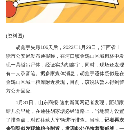
(资料图)
胡鑫宇失踪106天后，2023年1月29日，江西省上
饶市公安局发布通报称，在河口镇金鸡山区域树林中发
现一具缢吊尸体，经证实为胡鑫宇，同时，现场还发现
有一支录音笔。据多家媒体消息，胡鑫宇遗体疑似是在
金鸡山区域一粮库附近发现，目前，该说法暂未得到警
方公开回应。
1月31日，山东商报·速豹新闻网记者发现，距胡家
塘几公里处，在通往胡家塘必经道路上，当地警方设置
了排查点，对过往载人车辆进行排查。当晚，
记者再次
来到疑似发现地粮仓附近，发现此处仍拉着警戒线，一