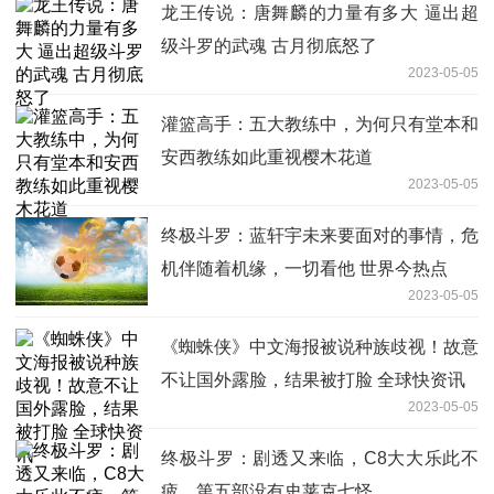
龙王传说：唐舞麟的力量有多大 逼出超
级斗罗的武魂 古月彻底怒了
2023-05-05
灌篮高手：五大教练中，为何只有堂本和
安西教练如此重视樱木花道
2023-05-05
终极斗罗：蓝轩宇未来要面对的事情，危
机伴随着机缘，一切看他 世界今热点
2023-05-05
《蜘蛛侠》中文海报被说种族歧视！故意
不让国外露脸，结果被打脸 全球快资讯
2023-05-05
终极斗罗：剧透又来临，C8大大乐此不
疲，第五部没有史莱克七怪