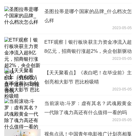
圣图拉蒂是哪个国家的品牌_什么档次怎
么样
2023-05-05
ETF观察丨银行板块获主力资金净流入超
8亿元，招商银行涨超2%，央企创新驱动
2023-05-05
ETF（515900）盘中溢价|环球报资讯
【天天聚看点】《表白吧！在毕业前》主
创亮相大影节 芭比粉吸晴
2023-05-05
当前滚动:斗罗：虚有其名？武魂殿黄金
一代除了魂力高还有什么值得一看的吗
2023-05-05
视焦点讯！中国青年电影推广计划亮相戛