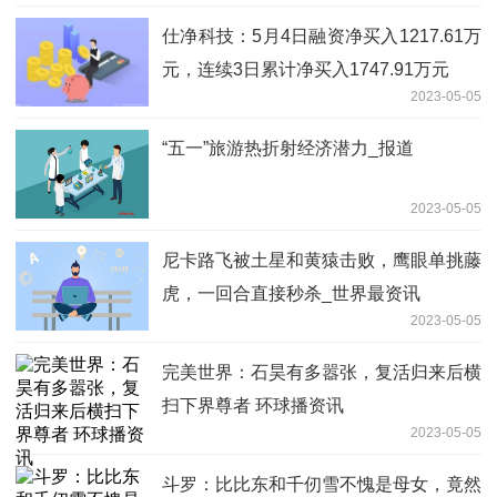
仕净科技：5月4日融资净买入1217.61万
元，连续3日累计净买入1747.91万元
2023-05-05
“五一”旅游热折射经济潜力_报道
2023-05-05
尼卡路飞被土星和黄猿击败，鹰眼单挑藤
虎，一回合直接秒杀_世界最资讯
2023-05-05
完美世界：​石昊有多嚣张，复活归来后横
扫下界尊者 环球播资讯
2023-05-05
斗罗：比比东和千仞雪不愧是母女，竟然