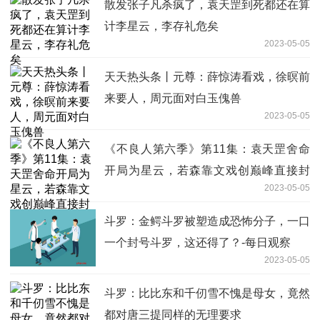
散发张子凡杀疯了，袁天罡到死都还在算
计李星云，李存礼危矣
2023-05-05
天天热头条丨元尊：薛惊涛看戏，徐暝前
来要人，周元面对白玉傀兽
2023-05-05
《不良人第六季》第11集：袁天罡舍命
开局为星云，若森靠文戏创巅峰直接封
2023-05-05
神！
斗罗：金鳄斗罗被塑造成恐怖分子，一口
一个封号斗罗，这还得了？-每日观察
2023-05-05
斗罗：比比东和千仞雪不愧是母女，竟然
都对唐三提同样的无理要求