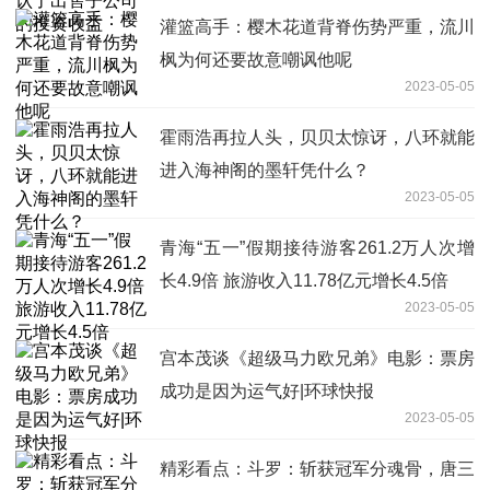
灌篮高手：樱木花道背脊伤势严重，流川
枫为何还要故意嘲讽他呢
2023-05-05
霍雨浩再拉人头，贝贝太惊讶，八环就能
进入海神阁的墨轩凭什么？
2023-05-05
青海“五一”假期接待游客261.2万人次增
长4.9倍 旅游收入11.78亿元增长4.5倍
2023-05-05
宫本茂谈《超级马力欧兄弟》电影：票房
成功是因为运气好|环球快报
2023-05-05
精彩看点：斗罗：斩获冠军分魂骨，唐三