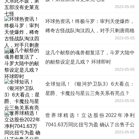
2023-05-05
环球热资讯！终极斗罗：审判天使爆炸，
稀奇古怪战队淘汰四人，对手只剩唐雨格
2023-05-05
这几个献祭的魂兽都复活了，斗罗大陆中
的献祭设定是儿戏？ 环球即时
2023-05-05
全球短讯！​《银河护卫队3》6大看点：
星爵、卡魔拉与星云三角关系有亮点？
2023-05-05
世界球精选！立达股份2022年净利
7041.63万同比扭亏为盈 确认了出售子公
2023-05-05
司的投资收益