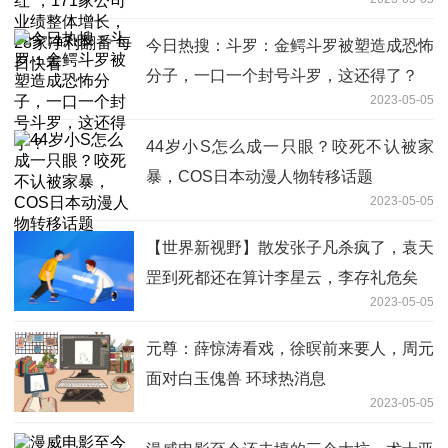
28家净利翻番 每日快看
今日热搜：斗罗：金鳄斗罗被塑造成恐怖
分子，一口一个封号斗罗，这还得了？
2023-05-05
44岁小S怎么成一只眼？咬死不认被家
暴，COS日本动漫人物转移话题
2023-05-05
【世界新视野】散发张子凡杀疯了，袁天
罡到死都还在算计李星云，李存礼危矣
2023-05-05
元尊：薛惊涛看戏，徐暝前来要人，周元
面对白玉傀兽 环球热消息
2023-05-05