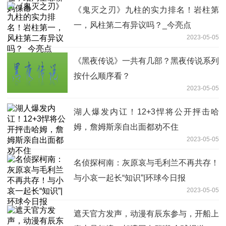
《鬼灭之刃》九柱的实力排名！岩柱第
一，风柱第二有异议吗？_今亮点
2023-05-05
《黑夜传说》一共有几部？黑夜传说系列
按什么顺序看？
2023-05-05
湖人爆发内讧！12+3悍将公开抨击哈
姆，詹姆斯亲自出面都劝不住
2023-05-05
名侦探柯南：灰原哀与毛利兰不再共存！
与小哀一起长“知识”|环球今日报
2023-05-05
遮天官方发声，动漫有辰东参与，开船上