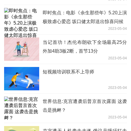
即时焦点：电影《余生那些年》5.20上演
极致虐心爱恋 坂口健太郎送出惊喜问候
2023-05-04
当记首功！杰伦布朗砍下全场最高25分
外加4助3板2断，首节13分
2023-05-04
短视频培训联系不上导师
2023-05-04
世界信息:克宫遭袭后普京首次露面 这袭
击是挑衅？
2023-05-04
克宫遭无人机袭击未遂 俄议员呼吁打击