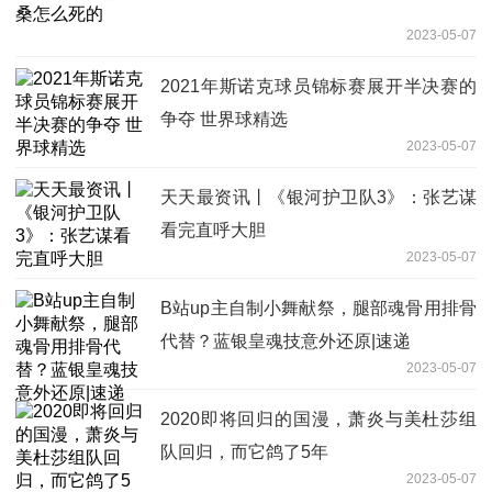
2023-05-07
2021年斯诺克球员锦标赛展开半决赛的
争夺 世界球精选
2023-05-07
天天最资讯丨《银河护卫队3》：张艺谋
看完直呼大胆
2023-05-07
B站up主自制小舞献祭，腿部魂骨用排骨
代替？蓝银皇魂技意外还原|速递
2023-05-07
2020即将回归的国漫，萧炎与美杜莎组
队回归，而它鸽了5年
2023-05-07