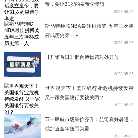
帝，要让31岁的皇帝学孝道
2023-05-06
斯马特蝉联NBA最佳拼搏奖 五年三次捧
杯成历史第一人
2023-05-06
【开馆首日】邢台博物馆对外开放
2023-05-06
世界观天下！美国银行业危机持续发酵
又一家美国银行要被关闭？
2023-05-06
五一民航市场量价齐升：航司看好暑运，
或加速全年扭亏为盈
2023-05-06