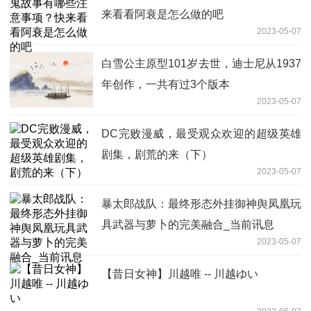
来看看阿衰是怎么做的吧
2023-05-07
白雪公主原型101岁去世，迪士尼从1937
年创作，一共有过3个版本
2023-05-07
DC完败漫威，最受观众欢迎的超级英雄
剧集，剧荒的来（下）
2023-05-07
暴太郎战队：最终形态外挂御神舆凤凰玩
具武器与萝卜的完美融合_当前讯息
2023-05-07
【昔日女神】川越唯 -- 川越ゆい