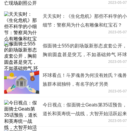
2023-05-07
天天实时：《生化危机》那些不科学的小
细节：警察局为什么有雕像和红宝石？
2023-05-07
假面骑士555的剧场版新形态皮套公开，
胸前圆盘甚是突兀，不如基础帅气 环球
2023-05-07
百事通
环球看点！斗罗魂兽为何没有姓氏？魂兽
族群本就独特，有名字的才另类
2023-05-07
今日视点：假面骑士Geats第35话预告，
道长和英寿统一战线，大智开始活跃起来
2023-05-07