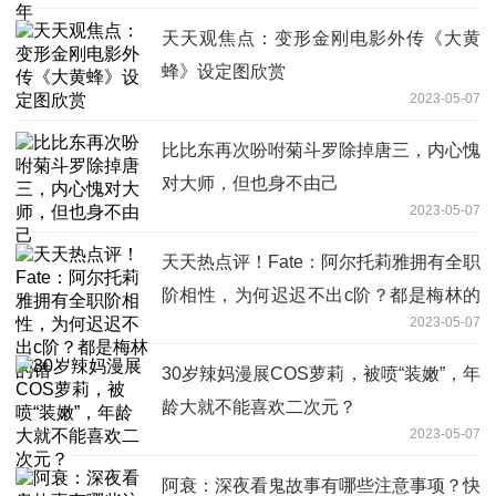
天天观焦点：变形金刚电影外传《大黄
蜂》设定图欣赏
2023-05-07
比比东再次吩咐菊斗罗除掉唐三，内心愧
对大师，但也身不由己
2023-05-07
天天热点评！Fate：阿尔托莉雅拥有全职
阶相性，为何迟迟不出c阶？都是梅林的
2023-05-07
错
30岁辣妈漫展COS萝莉，被喷“装嫩”，年
龄大就不能喜欢二次元？
2023-05-07
阿衰：深夜看鬼故事有哪些注意事项？快