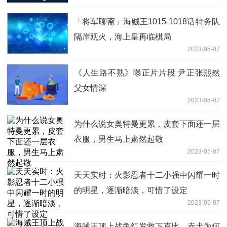
「将军聊斋」海贼王1015-1018话特务队
隔岸观火，海上皇再临棋局
2023-05-07
《人生路不熟》曝正片片段 尹正张熙然
父女情深
2023-05-07
为什么说女奥特曼更累，皮套下面还一层
衣服，男生马上肃然起敬
2023-05-07
天天实时：火影忍者十二小强中闪耀一时
的明星，逐渐暗淡，可惜了设定
2023-05-07
海贼王顶上战争红发救下克比，赤犬为何