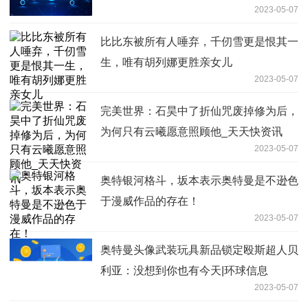
2023-05-07
比比东被所有人唾弃，千仞雪更是恨其一
生，唯有胡列娜更胜亲女儿
2023-05-07
完美世界：​石昊中了折仙咒废掉修为后，
为何只有云曦愿意照顾他_天天快资讯
2023-05-07
奥特银河格斗，坂本表示奥特曼是不逊色
于漫威作品的存在！
2023-05-07
奥特曼头像武装玩具新品锁定殴斯超人贝
利亚：没想到你也有今天|环球信息
2023-05-07