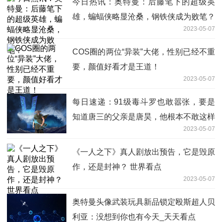
今日热讯：奥特曼：后藤笔下的超级英
雄，蝙蝠侠略显沧桑，钢铁侠成为败笔？
2023-05-07
COS圈的两位“异装”大佬，性别已经不重
要，颜值好看才是王道！
2023-05-07
每日速递：91级毒斗罗也敢嚣张，要是
知道唐三的父亲是唐昊，他根本不敢这样
2023-05-07
《一人之下》真人剧放出预告，它是毁原
作，还是封神？ 世界看点
2023-05-07
奥特曼头像武装玩具新品锁定殴斯超人贝
利亚：没想到你也有今天_天天看点