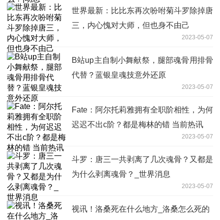
世界最新：比比东再次吩咐菊斗罗除掉唐
三，内心愧对大师，但也身不由己
2023-05-07
B站up主自制小舞献祭，腿部魂骨用排骨
代替？蓝银皇魂技意外还原
2023-05-07
Fate：阿尔托莉雅拥有全职阶相性，为何
迟迟不出c阶？都是梅林的错 当前热讯
2023-05-07
斗罗：唐三一共剥离了几次魂骨？又都是
为什么剥离魂骨？_世界消息
2023-05-07
视讯！洛桑死在什么地方_洛桑怎么死的