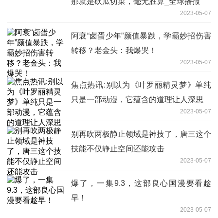
那就是砍瓜切菜，毫无胜算_全球播报
2023-05-07
阿衰“卤蛋少年”颜值暴跌，学霸妙招伤害
转移？老金头：我爆哭！
2023-05-07
焦点热讯:别以为《叶罗丽精灵梦》单纯
只是一部动漫，它蕴含的道理让人深思
2023-05-07
别再吹两极静止领域是神技了，唐三这个
技能不仅静止空间还能攻击
2023-05-07
爆了，一集9.3，这部良心国漫要看趁
早！
2023-05-07