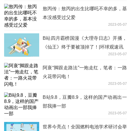
敖丙传：敖丙的出生比哪吒不幸的多，基
本没感受过父爱
2023-05-07
B站四月霸榜国漫《大理寺日志》开播，
《仙王》终于要被顶掉了！|环球观速讯
2023-05-07
阿衰“脚跟走路法”一炮走红，笔者：一路
火花带闪电！
2023-05-07
B站9.8，豆瓣8.9，这样的国产动画出一
部我捧一部
2023-05-07
世界今亮点！全国燃料电池学术研讨会举