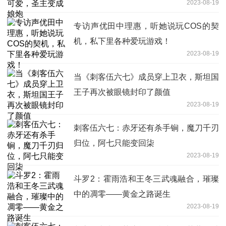
2023-08-19
专访声优田中理惠，听她说玩COS的契
机，私下里各种爱玩游戏！
2023-08-19
当《刺客伍六七》成员穿上卫衣，斯坦国
王子再次被眼镜封印了颜值
2023-08-19
刺客伍六七：赤牙还有杀手锏，魔刀千刃
归位，阿七只能变回柒
2023-08-19
斗罗2：霍雨浩和王冬三武魂融合，璀璨
中的凋零——黄金之路诞生
2023-08-19