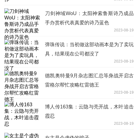
刀剑神域WoU：太阳神索鲁斯诗乃成品
手办赏析代表真爱的诗乃蓝色
2023-08-19
弹珠传说：当初做这部动画本是为了卖玩
具，结果现在公司都没了
2023-08-19
德凯奥特曼9月杂志图汇总等身战开启古
雷格尔帮忙攻略红雷德王
2023-08-19
博人传163集：云隐与壳开战，木叶追击
霞忍
2023-08-19
女主是个虚伪的骗子。