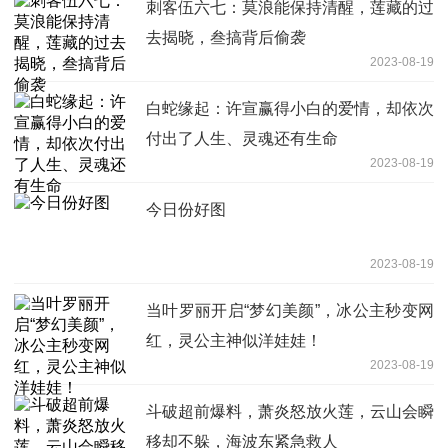
刺客伍六七：莫浪能保持清醒，莲藏的过
去揭晓，叁搞背后偷袭
2023-08-19
白蛇缘起：许宣赢得小白的爱情，却依次
付出了人生、灵魂还有生命
2023-08-19
今日份好图
2023-08-19
当叶罗丽开启“梦幻美颜”，冰公主秒变网
红，灵公主神似洋娃娃！
2023-08-19
斗破超前爆料，萧炎怒放火莲，云山会瞬
移却不躲，海波东紧急救人