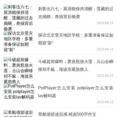
刺客伍六七：莫浪能保持清醒，莲藏的过
去揭晓，叁搞背后偷袭
2023-08-19
探访北京受灾地区学校：多重准备保证如
期迎“新”
2023-08-19
斗破超前爆料，萧炎怒放火莲，云山会瞬
移却不躲，海波东紧急救人
2023-08-19
PotPlayer怎么安装 potplayer怎么安装
lav解码器
2023-08-19
草船借箭读后感 精选500字作文