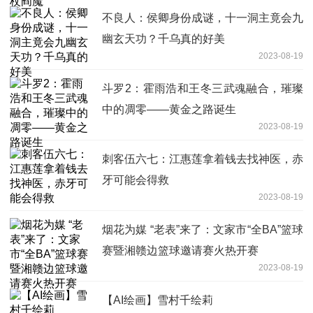
不良人：侯卿身份成谜，十一洞主竟会九
幽玄天功？千乌真的好美
2023-08-19
斗罗2：霍雨浩和王冬三武魂融合，璀璨
中的凋零——黄金之路诞生
2023-08-19
刺客伍六七：江惠莲拿着钱去找神医，赤
牙可能会得救
2023-08-19
烟花为媒 “老表”来了：文家市“全BA”篮球
赛暨湘赣边篮球邀请赛火热开赛
2023-08-19
【AI绘画】雪村千绘莉