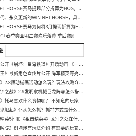
WIN NFT HORSE赛马提现部分折算为HOS，真相来了！
持续迭代、永久更新的WIN NFT HORSE，具有无穷无尽的生命力！
WIN NFT HORSE赛马为何将3月提现折算为HOS？
2022 PCL春季赛全明星赛欢乐落幕 季后赛即将揭幕开战
送
米哈游公开《崩坏：星穹铁道》开场动画 《一幕短剧》开场
《海贼王》最新角色宣传片公开 海军精英等亮相！
《原神》2.8恒动械画活动怎么玩？玩法攻略介绍！
《金铲铲之战》2.9发明家机械巨龙阵容怎么搭配？搭配咱们还
《原神》托马喜欢什么食物呢？ 不知道的玩家快来看看吧！
《吸血鬼崛起》仆从怎么抓？抓捕方式是什么呢？
《狙击精英5》和《狙击精英4》区别之处在什么地方？一起了解下吧！
《闪耀暖暖》树墙迷宫玩法介绍 有需要的玩家快来看看吧！