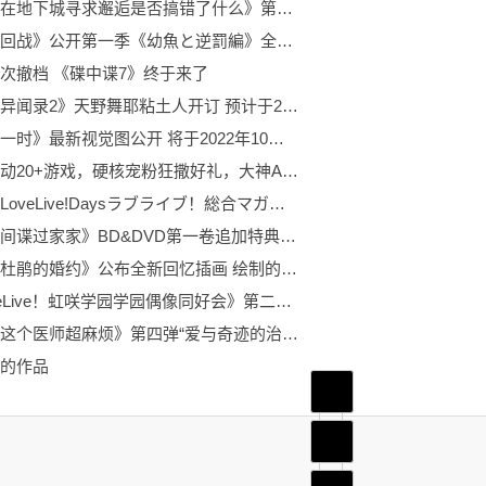
动画《在地下城寻求邂逅是否搞错了什么》第4季新视觉图&第2弹PV公开 于2022年7月22日开始播出
《咒术回战》公开第一季《幼魚と逆罰編》全新视觉图 预计将于2023年播出
次撤档 《碟中谍7》终于来了
《女神异闻录2》天野舞耶粘土人开订 预计于2022年11月发售
《忍者一时》最新视觉图公开 将于2022年10月播出
高能联动20+游戏，硬核宠粉狂撒好礼，大神APP 福利寻宝节激燃来袭
杂志《LoveLive!Daysラブライブ！総合マガジン》第28期封面公开 将于5月30日发售
动画《间谍过家家》BD&DVD第一卷追加特典插画公开 将于2022年7月20日发售
动画《杜鹃的婚约》公布全新回忆插画 绘制的角色为天野绘里香
《LoveLive！虹咲学园学园偶像同好会》第二季第一卷BD发售宣传CM公开 确认于6月24日发售
漫画《这个医师超麻烦》第四弹“爱与奇迹的治愈剧场”公开 由丹念に発酵创作的漫画
的作品
首页
频道