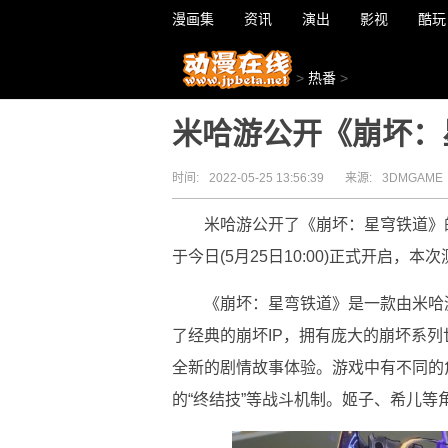
漫画集
资讯
演出
影视
酷玩
>
热番
>
米哈游公开《崩坏：
时间:
2022-05-25 13:56:39
来源:
3DMGAME
米哈游公开了《崩坏：星穹铁道》
于今日(5月25日10:00)正式开启
《崩坏：星弯铁道》是一款由米哈
了经典的崩坏IP，拥有庞大的崩坏系
全新的剧情故事体验。游戏中有不同的
的“终结技”等战斗机制。姬子、希儿