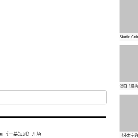
坏IP
画 《一幕短剧》开场