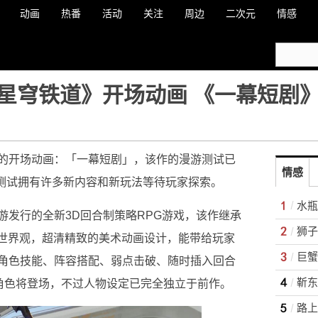
动画
热番
活动
关注
周边
二次元
情感
星穹铁道》开场动画 《一幕短剧
的开场动画：「一幕短剧」，该作的漫游测试已
情感
，本次测试拥有许多新内容和新玩法等待玩家探索。
游发行的全新3D回合制策略RPG游戏，该作继承
狮子
列世界观，超清精致的美术动画设计，能带给玩家
巨蟹
角色技能、阵容搭配、弱点击破、随时插入回合
靳东
等角色将登场，不过人物设定已完全独立于前作。
路上