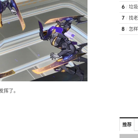
垃圾
找老
发挥了。
推荐