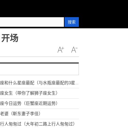
搜索
》开场
水瓶座和什么星座最配（与水瓶座最配的3星座）
座女生（带你了解狮子座女生）
座今日运势（巨蟹座近期运势）
老婆（靳东妻子李佳）
行人匆匆过（大年初二路上行人匆匆过）