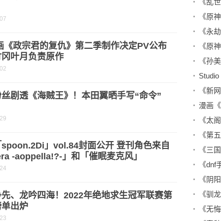
-07
画《政宗君的复仇》第二季制作决定PV公布
竹冈叶月负责原作
-02
粉丝剧透《海贼王》！本田翼晒手写“命令”
-29
spoon.2Di」vol.84封面公开 登刊角色来自
ra -aoppella!?-」和「催眠麦克风」
《dn
-24
《驯龙
先、龙吟四海！2022年绝地求生冠军联赛第
榜单出炉
-23