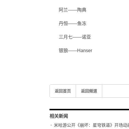
阿兰——陶典
丹恒——鱼冻
三月七——诺亚
银狼——Hanser
关键词：
崩坏星穹铁道
漫游测试
一幕短剧
经典的崩
返回首页
返回频道
相关新闻
米哈游公开《崩坏：星穹铁道》开场动