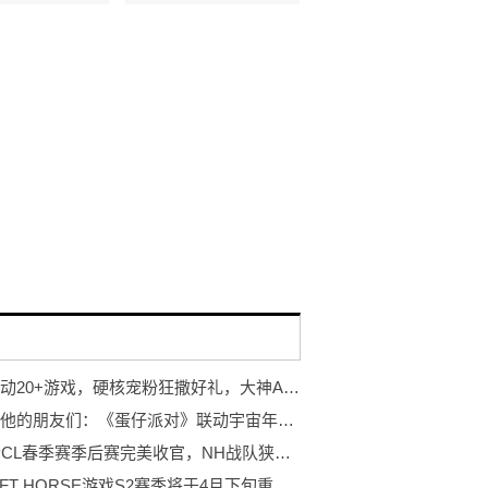
高能联动20+游戏，硬核宠粉狂撒好礼，大神APP 福利寻宝节激燃来袭
蛋仔和他的朋友们：《蛋仔派对》联动宇宙年度大曝光
2022 PCL春季赛季后赛完美收官，NH战队狭路相逢勇者胜！
WIN NFT HORSE游戏S2赛季将于4月下旬重磅上线！