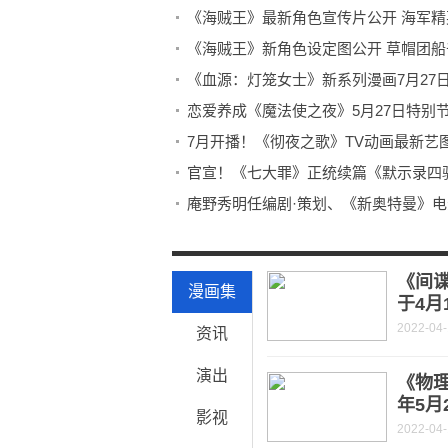
《海贼王》最新角色宣传片公开 海军
《海贼王》新角色设定图公开 草帽团
《血源：灯笼女士》新系列漫画7月27
恋爱养成《魔法使之夜》5月27日特别
7月开播！《彻夜之歌》TV动画最新艺
官宣！《七大罪》正统续篇《默示录四
庵野秀明任编剧·策划、《新奥特曼》电影
《阿凡达2：水之道》首支先导预告片泄
万代南梦宫分享《海贼王》连载25周年纪
《间
漫画集
于4月
2022-04
资讯
演出
《物理
年5月
影视
2022-04