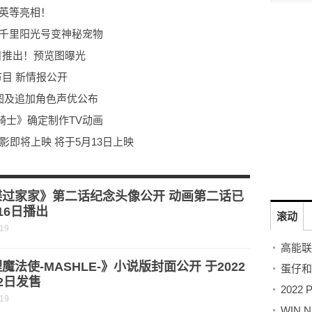
精英等亮相！
船千里阳光号变神秘宠物
日推出！预览图曝光
节目 新情报公开
图及追加角色声优公布
骑士》确定制作TV动画
即将上映 将于5月13日上映
露，预计2022年上映
念作品新截图 将于2022年发售
谍过家家》第二话纪念头像公开 动画第二话已
16日播出
滚动
-19
魔法使-MASHLE-》小说版封面公开 于2022
2日发售
-19