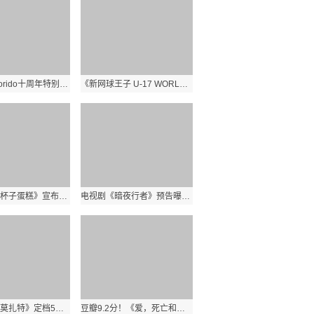
Studio Colorido十周年特别纪念PV公开 是日本一家动画制作工作室
《新网球王子 U-17 WORLD CUP》德国代表队PV公开 将于2022年7月开播
漫画《经典杯子蛋糕》宣布真人日剧化 于6月13日开播
电视剧《暗夜行者》预告曝光 李易峰首次挑战出演奶爸
《外太空的莫扎特》定档5月20日 陈思诚全新尝试新作品
豆瓣9.2分！《爱，死亡和机器人》第三季豆瓣评分出炉