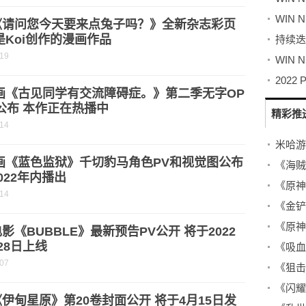
《请问您今天要来点兔子吗？》全新杂志彩页
是Koi创作的漫画作品
-19
动画《古见同学有交流障碍症。》第二季无字OP
公布 本作正在热播中
精彩推
-14
画《蓝色监狱》千切豹马角色PV和视觉图公布
022年内播出
-14
影《BUBBLE》最新预告PV公开 将于2022
28日上线
-07
伊甸星原》第20卷封面公开 将于4月15日发