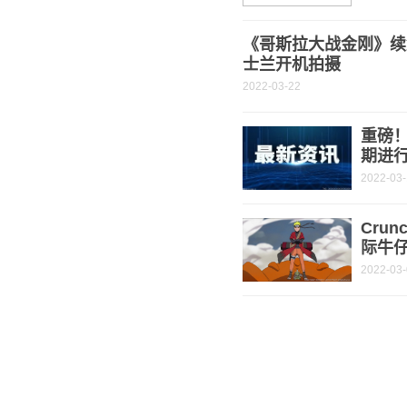
《哥斯拉大战金刚》续
士兰开机拍摄
2022-03-22
重磅
期进
2022-03
Crun
际牛
2022-03