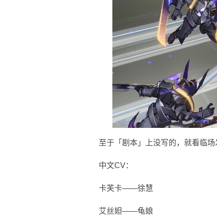
至于「剧本」上没写的，就看临场
中文CV：
卡芙卡——徐慧
艾丝妲——龟娘