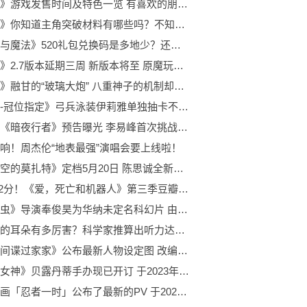
《春秋》游戏发售时间及特色一览 有喜欢的朋友一起来看看吧！
《原神》你知道主角突破材料有哪些吗？不知道的玩家快来看看吧！
《创造与魔法》520礼包兑换码是多地少？还如何领取？
《原神》2.7版本延期三周 新版本将至 原魔玩家却略感失望
《原神》融甘的“玻璃大炮” 八重神子的机制却眼前一亮？
《命运-冠位指定》弓兵泳装伊莉雅单独抽卡不亏 强度很靠谱
电视剧《暗夜行者》预告曝光 李易峰首次挑战出演奶爸
响！周杰伦“地表最强”演唱会要上线啦！
《外太空的莫扎特》定档5月20日 陈思诚全新尝试新作品
豆瓣9.2分！《爱，死亡和机器人》第三季豆瓣评分出炉
《寄生虫》导演奉俊昊为华纳未定名科幻片 由“新蝙蝠侠” 罗伯特·帕丁森主演
奥特曼的耳朵有多厉害？科学家推算出听力达人类400亿倍
动画《间谍过家家》公布最新人物设定图 改编自远藤达哉创作的漫画作品
《我的女神》贝露丹蒂手办现已开订 于2023年7月正式发售
原创动画「忍者一时」公布了最新的PV 于2022年10月正式开播