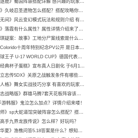
《乱世逐鹿》蜀国阵容搭配详解 感兴趣的玩家快来看看吧！
《原神》久岐忍圣遗物怎么搭配？搭配攻略你知道吗？
《永劫无间》风云变幻模式玩法和规则介绍 有需要的玩家不要错过呦！
《原神》落霞有什么属性？属性详情介绍来了呦！
《孙美琪疑案：故事》工地分尸案线索是什么？不知道的玩家快来看看吧！
Studio Colorido十周年特别纪念PV公开 是日本一家动画制作工作室
《新网球王子 U-17 WORLD CUP》德国代表队PV公开 将于2022年7月开播
漫画《经典杯子蛋糕》宣布真人日剧化 于6月13日开播
《太阁立志传5DX》关原之战触发条件有哪些？触发条件一览
《第五人格》舞女实战技巧分享 有喜欢的玩家快来看看吧！
《三国志战略版》群雄马腾7套天花板阵容该如何选择？阵容搭配推荐了解一下！
f手游韩服》鬼泣怎么加点？详情介绍来喽！
《阴阳师》sp大蛇道馆突破阵容怎么搭配？搭配攻略了解一下吧！
高手九界龙族传说》怎么样？好玩吗？
《无悔华夏》渔樵问答5.18答案是什么？想知道的玩家一起了解下吧！