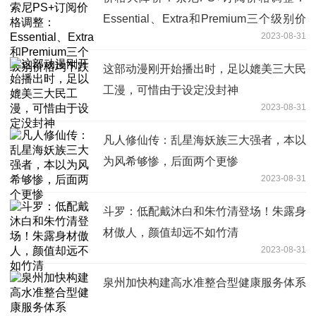
Essential、Extra和Premium三个级别价
2023-08-31
格均下跌
这部动漫刚开始播出时，足以媲美三大民
工漫，可惜由于设定没封神
2023-08-31
凡人修仙传：乱星海妖族三大强者，本以
为风希够惨，后面两个更惨
2023-08-31
斗罗：低配戴沐白和朱竹清登场！朱露身
材傲人，颜值却远不如竹清
2023-08-31
泉州加快构建高水准整合型健康服务体系