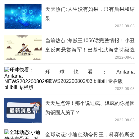
天天热门:人生没有如果，只有后果和结
果
2022-08-03
当前热点-海贼王1056话完整情报！小丑
皇反向悬赏海军！巴基七武海史诗级战
2022-08-03
队，这个时代叫红鼻子
环球快看：Anitama
NEWS202200802/03 bilibili 专栏版
2022-08-03
天天热点评！那个说迪疯、泽疯的你是因
为饭圈入脑了？
2022-08-03
全球动态:小迪使劲夸骨王，科赛特斯变