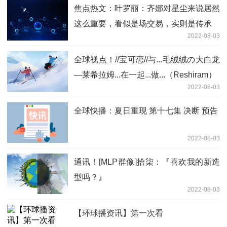
焦点热文：叶罗丽：齐娜对星尘来说居然
这么重要，看似是场交易，实则是传承
2022-08-03
全球视点！//宝可恋//与...毛绒绒の大白龙
—莱希拉姆...在一起...做...（Reshiram）
2022-08-03
全球快播：夏日重现 第十七集 决断 预告
2022-08-03
通讯！[MLP群像]拾柒：『喜欢我的新造
型吗？』
2022-08-03
【环球播资讯】第一次看