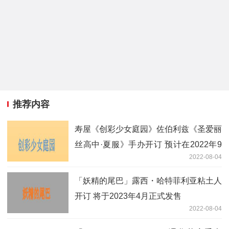
推荐内容
寿屋《创彩少女庭园》佐伯利兹《圣爱丽
丝高中·夏服》手办开订 预计在2022年9
2022-08-04
月出货
「妖精的尾巴」露西・哈特菲利亚粘土人
开订 将于2023年4月正式发售
2022-08-04