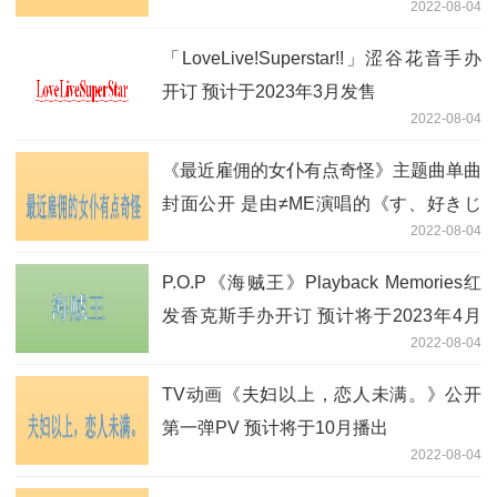
2022-08-04
「LoveLive!Superstar!!」涩谷花音手办
开订 预计于2023年3月发售
2022-08-04
《最近雇佣的女仆有点奇怪》主题曲单曲
封面公开 是由≠ME演唱的《す、好きじ
2022-08-04
ゃない!》
P.O.P《海贼王》Playback Memories红
发香克斯手办开订 预计将于2023年4月
2022-08-04
出货
TV动画《夫妇以上，恋人未满。》公开
第一弹PV 预计将于10月播出
2022-08-04