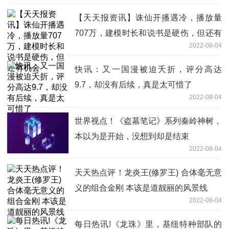
【天天报资讯】诛仙开播遇冷，播放量
707万，建模时长和说书是硬伤，但还有
2022-08-04
机会
快讯：又一国漫被迫夭折，评分高达
9.7，却没有后续，真是太可惜了
2022-08-04
世界视点！《盗墓笔记》系列秦岭神树，
本以为是开始，没想到却是结束
2022-08-04
天天热点评！龙炎王(修罗王) 合体毫无意
义的组合金刚 本该是道靓丽的风景线
2022-08-04
每日热讯!《龙珠》里，基纽特种部队的