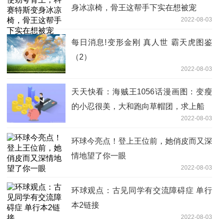
身冰凉椅，骨王这帮手下实在想被宠
2022-08-03
每日消息!变形金刚 真人世 霸天虎图鉴
（2）
2022-08-03
天天快看：海贼王1056话漫画图：变瘦
的小忍很美，大和跑向草帽团，求上船
2022-08-03
环球今亮点！登上王位前，她俏皮而又深
情地望了你一眼
2022-08-03
环球观点：古见同学有交流障碍症 单行
本2链接
2022-08-03