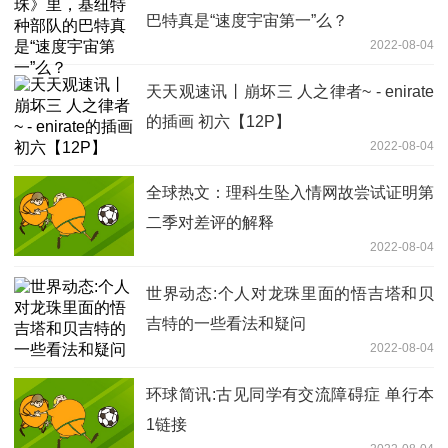
巴特真是“速度宇宙第一”么？
2022-08-04
天天观速讯丨崩坏三 人之律者~ - enirate
的插画 初六【12P】
2022-08-04
全球热文：理科生坠入情网故尝试证明第
二季对差评的解释
2022-08-04
世界动态:个人对龙珠里面的悟吉塔和贝
吉特的一些看法和疑问
2022-08-04
环球简讯:古见同学有交流障碍症 单行本
1链接