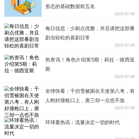
形态的基础数据前五名
2022-07-09
每日信息：少刷点优雅，并且请把这部番
剧当轻松的喜剧日常
2022-07-09
热资讯！角色介绍第5期：莉拉・德西亚
斯
2022-07-09
全球快看：千仞雪被困在天使第八考，有
人刚好撞枪口上，唐三却一点也不急
2022-07-09
环球看热讯：流量决定一切的时代