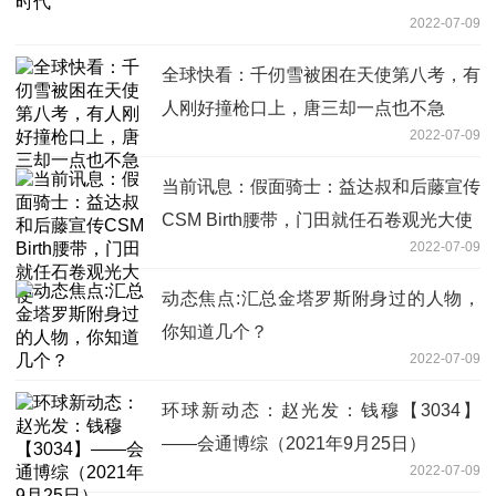
2022-07-09
全球快看：千仞雪被困在天使第八考，有
人刚好撞枪口上，唐三却一点也不急
2022-07-09
当前讯息：假面骑士：益达叔和后藤宣传
CSM Birth腰带，门田就任石卷观光大使
2022-07-09
动态焦点:汇总金塔罗斯附身过的人物，
你知道几个？
2022-07-09
环球新动态：赵光发：钱穆【3034】
——会通博综（2021年9月25日）
2022-07-09