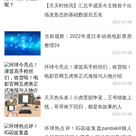
【天天时快讯】汇总平成至今主骑首个出
场龙形态的基础数据后五名
2022-07-08
当前观察：2022年度日本动画电影票房
整理24
2022-07-08
环球今亮点！灌篮高手粉丝们，收货啦！
电影官网五虎将正式海报与人物介绍
2022-07-08
天天热头条丨小虎景韶争宠，王爷情敌上
线，哥哥南下回归，都是有故事的人
2022-07-08
环球热点评！IG囚徒复盘pandakill狼人