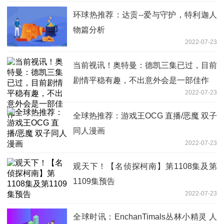
环球热推荐：达贡--爱与守护，特利迦人
物篇分析
2022-07-23
当前视讯！奥特曼：德凯三集已过，目前
剧情平稳有趣，不出意外会是一部佳作
2022-07-23
全球热推荐：游戏王OCG 直播/恶魔 双子
同人漫画
2022-07-23
观天下！【名侦探柯南】第1108集及第
1109集预告
2022-07-23
全球时讯：EnchanTimals丛林小精灵 人