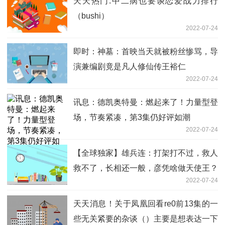
天天热门:中二病也要谈恋爱战力排行
（bushi）
2022-07-24
即时：神墓：首映当天就被粉丝惨骂，导
演兼编剧竟是凡人修仙传王裕仁
2022-07-24
讯息：德凯奥特曼：燃起来了！力量型登
场，节奏紧凑，第3集仍好评如潮
2022-07-24
【全球独家】雄兵连：打架打不过，救人
救不了，长相还一般，彦凭啥做天使王？
2022-07-24
天天消息！关于凤凰回看re0前13集的一
些无关紧要的杂谈（）主要是想表达一下