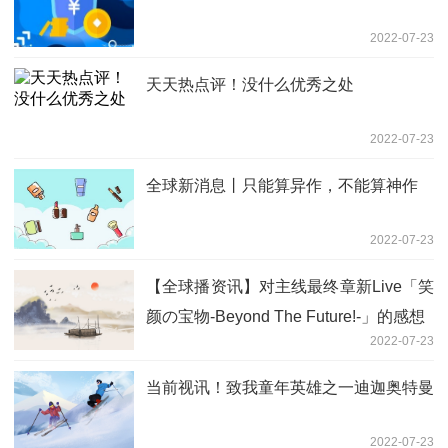
2022-07-23
天天热点评！没什么优秀之处
2022-07-23
全球新消息丨只能算异作，不能算神作
2022-07-23
【全球播资讯】对主线最终章新Live「笑
颜の宝物-Beyond The Future!-」的感想
2022-07-23
当前视讯！致我童年英雄之一迪迦奥特曼
2022-07-23