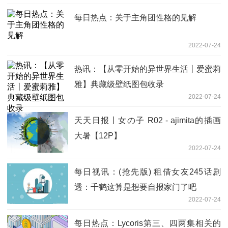
每日热点：关于主角团性格的见解
2022-07-24
热讯：【从零开始的异世界生活丨爱蜜莉
雅】典藏级壁纸图包收录
2022-07-24
天天日报丨女の子 R02 - ajimita的插画
大暑【12P】
2022-07-24
每日视讯：(抢先版) 租借女友245话剧
透：千鹤这算是想要自报家门了吧
2022-07-24
每日热点：Lycoris第三、四两集相关的