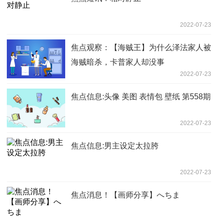
2022-07-23
焦点观察：【海贼王】为什么泽法家人被
海贼暗杀，卡普家人却没事
2022-07-23
焦点信息:头像 美图 表情包 壁纸 第558期
2022-07-23
焦点信息:男主设定太拉胯
2022-07-23
焦点消息！【画师分享】へちま