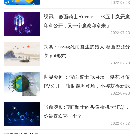
2022-07-23
视讯！假面骑士Revice：DX五十岚恶魔
印章公开，又一个魔改印章来了
2022-07-23
头条：sss级死而复生的猎人 漫画资源分
享 ppt形式
2022-07-23
世界要闻：假面骑士Revice：樱花外传
PV公开，独眼泰坦登场，小樱获得新武
2022-07-23
器
当前滚动:假面骑士的头像街机卡汇总，
你最喜欢哪一个？
2022-07-23