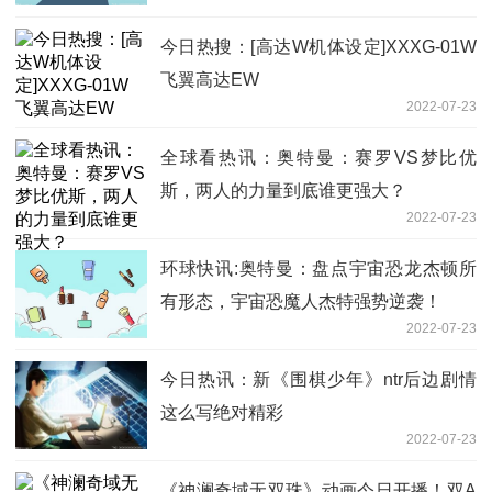
今日热搜：[高达W机体设定]XXXG-01W
飞翼高达EW
2022-07-23
全球看热讯：奥特曼：赛罗VS梦比优
斯，两人的力量到底谁更强大？
2022-07-23
环球快讯:奥特曼：盘点宇宙恐龙杰顿所
有形态，宇宙恐魔人杰特强势逆袭！
2022-07-23
今日热讯：新《围棋少年》ntr后边剧情
这么写绝对精彩
2022-07-23
《神澜奇域无双珠》动画今日开播！双A