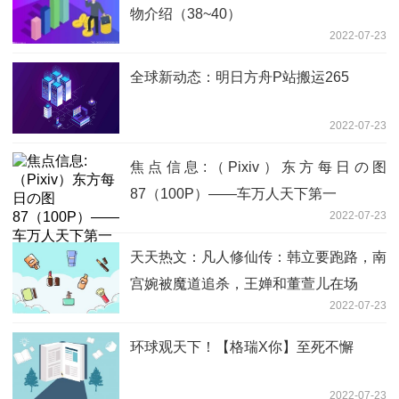
物介绍（38~40）
2022-07-23
全球新动态：明日方舟P站搬运265
2022-07-23
焦点信息:（Pixiv）东方每日の图
87（100P）——车万人天下第一
2022-07-23
天天热文：凡人修仙传：韩立要跑路，南
宫婉被魔道追杀，王婵和董萱儿在场
2022-07-23
环球观天下！【格瑞X你】至死不懈
2022-07-23