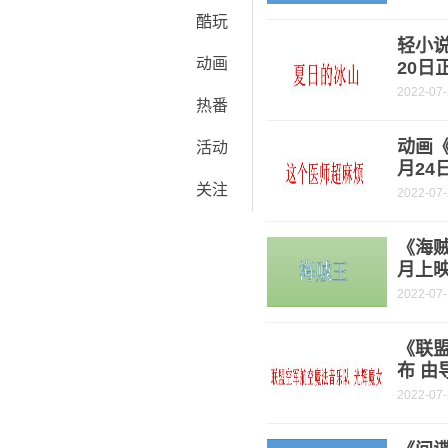
酷玩
轻小
动画
20日
2022-07
热番
动画《
活动
月24
关注
2022-07
《海贼
月上
2022-07
《联
布 由
2022-07