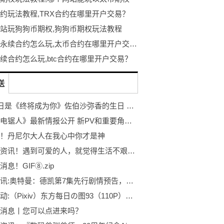
合约玩法教程,TRX合约在哪里开户交易？
站玩狗狗币期权,狗狗币期权玩法教程
以太币永续合约怎么玩,太币合约在哪里开户交易？
永续合约怎么玩,btc合约在哪里开户交易？
送
7月29日是《终将成为你》佐伯沙弥香的生日 作者仲谷鳰和动画人设·合田浩章发布了生日贺图
动画《电锯人》最新情报公开 新PV和重要角色声优将于8月5日公布
！丹尼尔大人在我心中你才是神
全球热资讯！遇到可爱的人，就觉得生活不艰难了
息！GIF⑧.zip
世界快讯:奥特曼：德凯第7集先行剧情预告，久弥和坂本再次合作，不免让人有些担心呀
全球滚动:（Pixiv）东方每日の图93（110P）——车万人天下第一
消息丨您可以点进来吗？