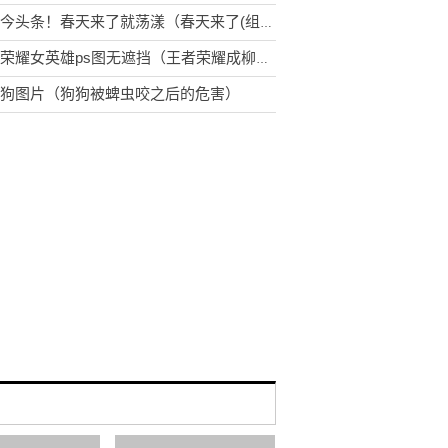
环球今头条！春天来了就荡漾（春天来了(组诗)）
王者荣耀女英雄ps图无遮挡（王者荣耀成柳岩新爱好）
狗图片（狗狗被蜱虫咬之后的危害）