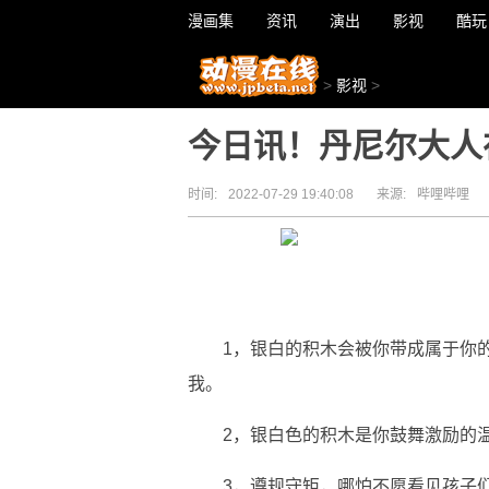
漫画集
资讯
演出
影视
酷玩
>
影视
>
今日讯！丹尼尔大人
时间:
2022-07-29 19:40:08
来源:
哔哩哔哩
1，银白的积木会被你带成属于你
我。
2，银白色的积木是你鼓舞激励的
3，遵规守矩，哪怕不愿看见孩子