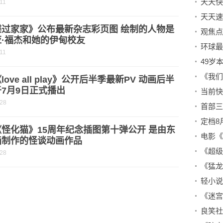
11
天天速
谍过家家》公布最新杂志彩页图 绘制的人物是
观焦点
亚·福杰和她的伊甸校友
环球最
11
love all play》公开后半季最新PV 动画后半
7月9日正式播出
-28
怪化猫》15周年纪念插图第十弹公开 是由东
画制作的怪谈动画作品
-28