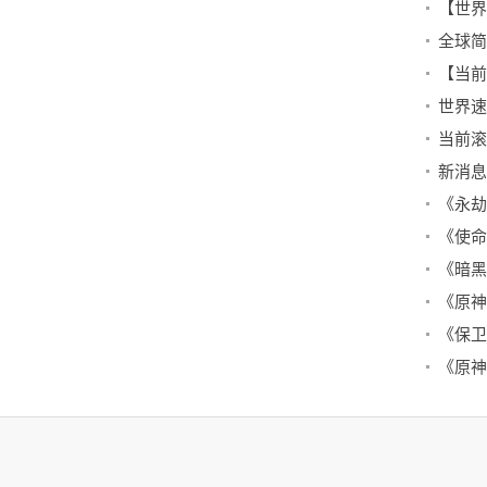
新消息
《原神
《保卫