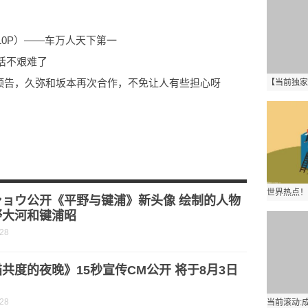
110P）——车万人天下第一
活不艰难了
情预告，久弥和坂本再次合作，不免让人有些担心呀
iM特别访谈！(转载自微博:Ulforce魂 )
ショウ公开《平野与键浦》新头像 绘制的人物
野大河和键浦昭
-28
共度的夜晚》15秒宣传CM公开 将于8月3日
-28