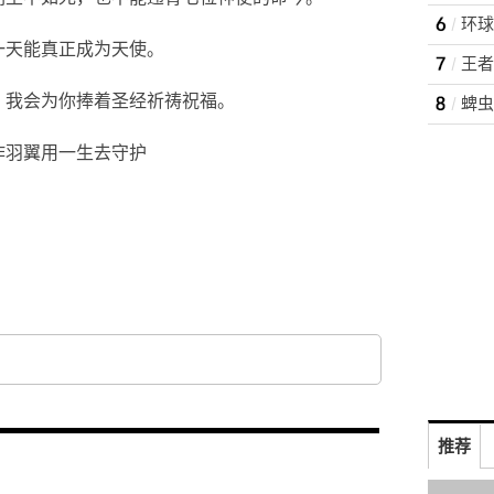
一天能真正成为天使。
，我会为你捧着圣经祈祷祝福。
蜱虫
作羽翼用一生去守护
推荐