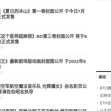
说《夏日的冰山》第一卷封面公开 于今日7月
正式发售
-20
这个医师超麻烦》BD第三卷封面公开 将于8
日正式发售
-20
王》最新剧场版动画封面图公开 于2022年8
映
-20
滚动
盟空军航空魔法音乐队 光辉魔女》杂志彩页公
BTC
导演佐伯昭志执导
比特币
-20
ETH
以太币