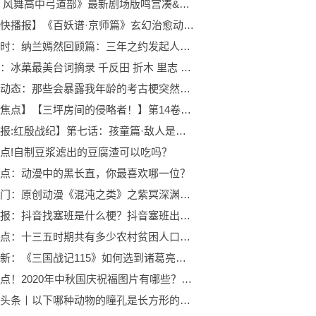
《弦音 风舞高中弓道部》最新剧场版鸣宫凑&竹早静弥角色PV公开 将于8月19日在日本上映
【全球快播报】《百妖谱·京师篇》玄幻治愈动画回归，古风背景音乐推荐
世界实时：纳兰嫣然回顾篇：三年之约发起人，萧炎一生最痛恨的女人
今热点：冰菓最美台词摘录 千反田 折木 里志 对话 中日双语
环球新动态：那些会暴露我年龄的考古梗突然开始攻击我(=ﾟωﾟ)ﾉ
【独家焦点】【三坪房间的侵略者！】第14卷插画
环球播报:红殷战纪】第七话：孩童篇·敌人是侵略者
点!自制豆浆滤出的豆腐渣可以吃吗？
点：动漫中的黑长直，你最喜欢哪一位？
当前热门：原创动漫《混沌之类》之紫冥深渊介绍
焦点日报：抖音找塞班是什么梗？抖音塞班出处是哪里？
每日观点：十三五时期共有多少农村贫困人口实现脱贫？
全球最新：《三国战记115》如何选到诸葛亮？选择方法是什么？
世界热点！2020年中秋国庆祝福图片有哪些？国庆中秋双节同一天怎么发祝福？
世界微头条丨以下哪种动物的瞳孔是长方形的？小鸡还是绵羊？