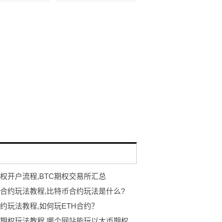
期权开户流程,BTC期权交易所汇总
合约玩法教程,比特币合约玩法是什么?
合约玩法教程,如何玩ETH合约？
期权玩法教程,哪个网站能玩以太币期权