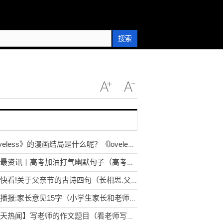
搜索
《loveless》的漫画结局是什么呢？《loveless》清明爱立夏吗？
环球最资讯丨高考加油打气幽默句子（高考给自己加油打气的句子）
今日快看!关于父亲节的古诗四句（长相思.父亲节）
世界播报:家长意见15字（小学生家长和老师反馈意见精选）
【天天热闻】写老师的作文题目（看老师写中招热门题目）