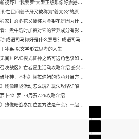
【世界新视野】“我爱罗”大型正版雕像好震撼，一尾守鹤太霸气，售价仅55张
全球简讯:在民间姜子牙又被称为“姜太公”的原因是什么？是因为年纪大吗？
【当前独家】忍冬花又被称为金银花是因为什么？
世界速看：煮牛奶时加糖对它的营养成分有影响吗？
当前滚动:成语司马称好是什么意思？成语司马称好是形容什么的？
丨冰果-以文学形式思考的人生
《永劫无间》PVE模式征神之路可选角色该如何选择？选择推荐了解一下吧！
《使命召唤战区》亡者复生活动攻略介绍 感兴趣的玩家快来看看吧！
《暗黑破坏神：不朽》赫拉迪姆的传承开启方法是什么？不知道的玩家快来看看吧！
》残像暗战活动怎么玩？玩法攻略详解
萝卜4》萝卜4周赛7.26攻略介绍
《原神》残像暗战参加位置方法是什么？一起来看看吧！
首页
频道