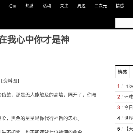
动画
热番
活动
关注
周边
二次元
情感
在我心中你才是神
情感
【资料图】
的伪装，那是无人能触及的高墙，隔开了，你与
温柔，黑色的星星是你代行神旨的忠心。
们生不如死，也不能违背七位神使的命今。