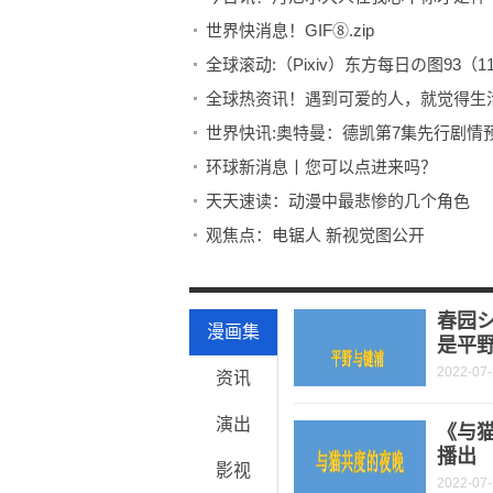
世界快消息！GIF⑧.zip
全球滚动:（Pixiv）东方每日の图93（
全球热资讯！遇到可爱的人，就觉得生
世界快讯:奥特曼：德凯第7集先行剧
环球新消息丨您可以点进来吗？
天天速读：动漫中最悲惨的几个角色
观焦点：电锯人 新视觉图公开
天天快资讯：『数码兽驯兽师』20周年纪念A
环球最资讯丨辉夜完结感言
春园
漫画集
是平
2022-07
资讯
演出
《与猫
播出
影视
2022-07