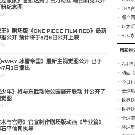
谍过家家》官推达到了百万粉丝 嶋田和晃公开
万粉纪念图
TRX
-20
哪个网
王》剧场版《ONE PIECE FILM RED》最新
BTC
报公开 预计将于8月6日公开上映
-18
精彩推
RWBY 冰雪帝国》最新主视觉图公开 已于
2年7月3日播出
-18
今日讯
球少年》将与东武动物公园展开联动 并公开了
视觉图
世界快消
11
佐木与宫野》官宣制作剧场版动画《毕业篇》
环球新
演石平信司执导