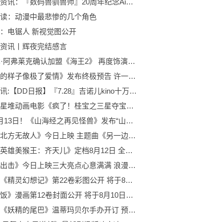
天天快资讯：『数码兽驯兽师』20周年纪念AiM特别访谈！(转载自微博:Ulforce魂 )
读：动漫中最悲惨的几个角色
：电锯人 新视觉图公开
资讯丨辉夜完结感言
49岁本·阿弗莱克确认加盟《海王2》 再度饰演蝙蝠侠
《我们的样子像极了爱情》发布终极预告 许一高晓楠成伴娘？
当前快讯:【DD日报】『7.28』吉诺儿kino十万粉纪念；黛灰毕业；NHOT_BOT新单行曲预告
首部三星堆动画电影《疯了！桂宝之三星夺宝》正式登陆全国院线 大小朋友盛赞连连
定档8月13日！《山海经之再见怪兽》发布“山海初现”
电影《北方无故人》今日上映 主题曲《另一边》唱尽失去之痛
《超级英雄美猴王：齐天儿》定档8月12日 全新画风萌趣十足
《猛龙出击》今日上映三大亮点心意满满 浪漫守护传递无限力量
轻小说《精灵幻想记》第22卷彩图公开 将于8月1日正式发售
《迷宫饭》漫画第12卷封面公开 将于8月10日发售
良笑社《妖精的尾巴》温蒂玛贝尔手办开订 预计在2022年12月出货