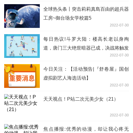
全球热头条丨突击莉莉真島百由的超兵器
工房~御台场女学校篇5
2022-07-30
每日热议!斗罗大陆：楼高长老以身殉
道，唐门三大绝世暗器已成，决战将触发
2022-07-30
今日关注：【活动预告|『舒卷屋』国创
虚拟剧艺人海选活动】
2022-07-30
天天视点！P站二次元美少女（21）
2022-07-30
焦点播报:优秀的动漫，却让我心疼无