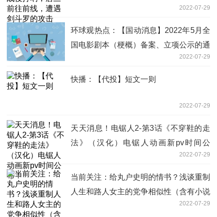
2022-07-29
环球观热点：【国动消息】2022年5月全
国电影剧本（梗概）备案、立项公示的通
2022-07-29
知 动画电影部分
快播：【代投】短文一则
2022-07-29
天天消息！电锯人2-第3话《不穿鞋的走
法》（汉化）电锯人动画新pv时间公
2022-07-29
布！
当前关注：给丸户史明的情书？浅谈重制
人生和路人女主的党争相似性（含有小说
2022-07-29
剧透）