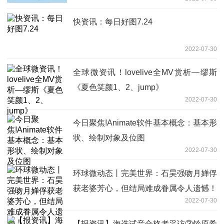
的意愿高涨
快资讯：每日好图7.24
2022-07-30
全球微资讯！lovelive全MV赏析—缪斯
《夏色笑颜1、2、jump》
2022-07-30
今日聚焦!Animate软件基本概念：基本形
状、绘制对象及位图
2022-07-30
环球微动态丨完美世界：石昊强吻月婵俘
获老婆芳心，但结局难成眷属令人遗憾！
2022-07-30
【报资讯】海选试音合格者采访③铃原希