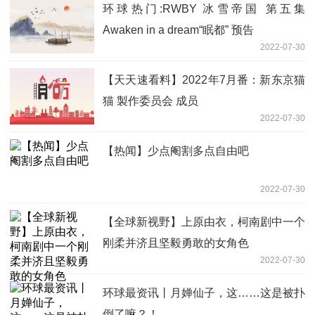
环球热门:RWBY 冰雪帝国 第五集
Awaken in a dream“眠都” 预告
2022-07-30
【天天速看料】2022年7月番：新东京猫
猫 製作委员会 成员
2022-07-30
【热闻】少点阉割多点自由吧
2022-07-30
【全球新视野】上原由衣，柯南剧中一个
刚柔并济且坚毅勇敢的女角色
2022-07-30
环球最资讯丨月婵仙子，这……这是被扑
倒了嘛？！