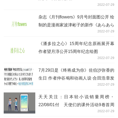
2022-07-29
杂志《月刊flowers》9月号封面图公开 绘
制的是漫画家波津彬子的新作《あらあら
2022-07-29
かしこ》
《潘多拉之心》15周年纪念原画展开幕
作者望月淳公开15周年纪念绘图
2022-07-29
7月29日是《终将成为你》佐伯沙弥香的
生日 作者仲谷鳰和动画人设·合田浩章发
2022-07-29
布了生日贺图
天天关注：日本轻小说销量周榜・
22/08/01付 天使们的课外活动9卷首周
2022-07-29
1.9万