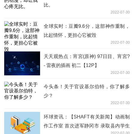
比。
2022-07-30
全球实时：豆瓣9.6分，这部神作重制，
比起情怀，更担心它被毁
2022-07-30
天天观热点：宵宮(原神) 97日目、宵宮?
- 雷夜的插画 初二【12P】
2022-07-30
今头条！关于官设基尔伯特，你了解多
少？
2022-07-30
环球资讯：【SHAFT有关新闻】动画制
作工作室 首次进军静冈市 录取县内学生
2022-07-30