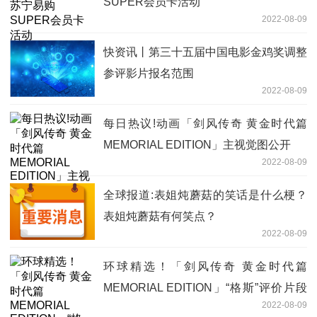
SUPER会员卡活动
2022-08-09
快资讯丨第三十五届中国电影金鸡奖调整
参评影片报名范围
2022-08-09
每日热议!动画「剑风传奇 黄金时代篇
MEMORIAL EDITION」主视觉图公开
2022-08-09
全球报道:表姐炖蘑菇的笑话是什么梗？
表姐炖蘑菇有何笑点？
2022-08-09
环球精选！「剑风传奇 黄金时代篇
MEMORIAL EDITION」“格斯”评价片段
2022-08-09
公开