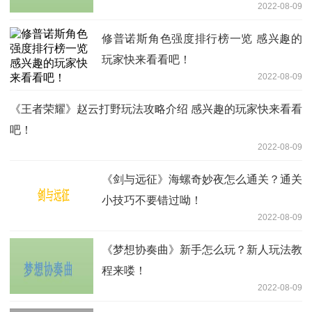
2022-08-09
修普诺斯角色强度排行榜一览 感兴趣的
玩家快来看看吧！
2022-08-09
《王者荣耀》赵云打野玩法攻略介绍 感兴趣的玩家快来看看
吧！
2022-08-09
《剑与远征》海螺奇妙夜怎么通关？通关
小技巧不要错过呦！
2022-08-09
《梦想协奏曲》新手怎么玩？新人玩法教
程来喽！
2022-08-09