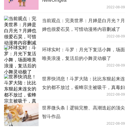
NewOmgea
2022-08-09
当前观点：完美世界：月婵是白月光？月
婵也很爱石昊，可惜动漫将内容删减了
2022-08-09
环球实时：斗罗：月光下复活小舞，场面
唯美浪漫，复活后的小舞灵动极了
2022-08-09
世界快消息！斗罗大陆：比比东狠起来连
女的都不放过，雀蜂宗主被吸干，真毒妇
2022-08-09
世界微头条丨逻辑完整、高潮迭起的顶尖
智斗作品
2022-08-09