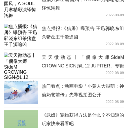
绎惊鸿舞
2022-08-09
焦点播报:《猎屠》曝预告 王迅郭晓东组
杀猪盘王千源追凶
2022-08-09
天天微动态丨「偶像大师SideM
GROWING SIGN@L 12 JUPITER」专辑
2022-08-09
试听公开
热门看点：动画电影「小黄人大眼萌：神
偷奶爸前传」先导视觉图公开
2022-08-09
《武娘》宠物获得方法是什么？不知道的
玩家快来看看吧！