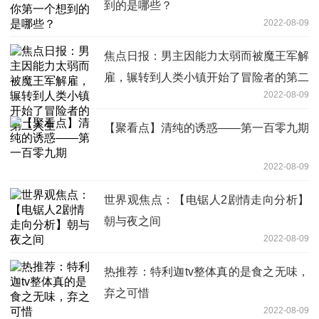
到的是哪些？
2022-08-09
焦点日报：男主因能力太弱而被魔王军解
雇，辗转到人类小镇开始了冒险者的第二
2022-08-09
人生
【聚看点】清纯的诱惑——第一百零九期
2022-08-09
世界观焦点：【电锯人2剧情走向分析】
朝与夜之间
2022-08-09
热推荐：特利迦tv整体真的是食之无味，
弃之可惜
2022-08-09