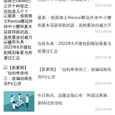
2022-08-09
最新：假面骑士Revice樱花外传中小樱
和夏木花获得新武器，虽然重涂但威力不
2022-08-09
俗
当前头条：2022年6月微短剧规划备案当
前通过汇总
2022-08-09
【新要闻】「仙剑奇侠传三」改编动画先
导PV公开
2022-08-09
今日热讯：远藤达哉公布「间谍过家家」
第66话宣传绘
2022-08-09