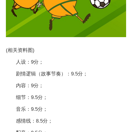
(相关资料图)
人设：9分；
剧情逻辑（故事节奏）：9.5分；
内容：9分；
细节：9.5分；
音乐：9.5分；
感情线：8.5分；