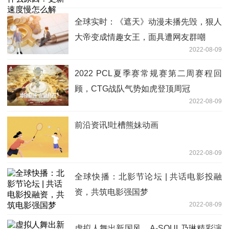
全球实时：《遮天》动漫未播先毁，狠人
大帝变成情趣女王，面具遭网友群嘲
2022-08-09
2022 PCL夏季赛常规赛第二周赛程回
顾，CTG战队气势如虎登顶周冠
2022-08-09
前沿资讯!吐槽熊妹动画
2022-08-09
全球快播：北影节论坛 | 共话电影投融
资，共筑电影强国梦
2022-08-09
虚拟人舞出新国风，A-SOUL乃琳精彩演