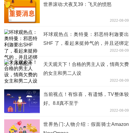
世界滚动:犬夜叉39：飞天的愤怒
2022-08-09
环球观热点：奥特曼：邪恶特利迦要出
SHF 了，看起来挺帅气的，并且还绑定
2022-08-09
了泽塔配件
天天观天下！合格的男主人设，情商欠费
的女主和男二人设
2022-08-09
当前视点！有惊喜，有遗憾，TV整体较
好。8.8真不至于
2022-08-09
世界热门:人物介绍：假面骑士Amazon