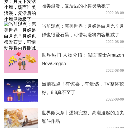
唯美浪漫，复活后的小舞灵动极了
2022-08-09
当前观点：完美世界：月婵是白月光？月
婵也很爱石昊，可惜动漫将内容删减了
2022-08-09
世界热门:人物介绍：假面骑士Amazon
NewOmgea
2022-08-09
当前视点！有惊喜，有遗憾，TV整体较
好。8.8真不至于
2022-08-09
世界微头条丨逻辑完整、高潮迭起的顶尖
智斗作品