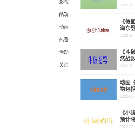
影视
2022-10
酷玩
《假面
动画
海东
2022-10
热番
《斗破
活动
然战
关注
2022-10
动画
物包
2022-08
《小
预计将
2022-08