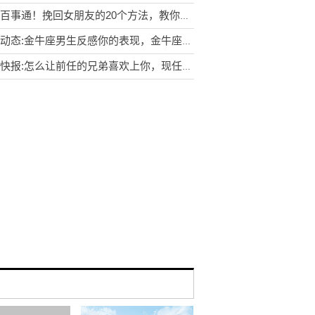
世界百事通！挽回女朋友的20个方法，教你几招挽回女朋友的方法
世界动态:金牛座男生反感你的表现，金牛座男生最不喜欢的4种女生
环球快报:怎么让前任的兄弟喜欢上你，现任男友是前任的兄弟