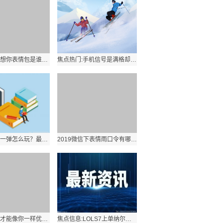
我有一点点想你表情包是谁？我有一点点想你表情包出处？
焦点热门:手机信号是满格却上不了网怎么办？如何解决？
微信最强弹一弹怎么玩？最强弹一弹技巧玩法有哪些？1环球快资讯
2019微信下表情雨口令有哪些？全屏特效表情雨指令是什么？2焦点滚动
我什么时候才能像你一样优秀是什么梗？有什么内涵？0世界观焦点
焦点信息:LOLS7上单纳尔天赋符文怎么加点？对线技巧有哪些？