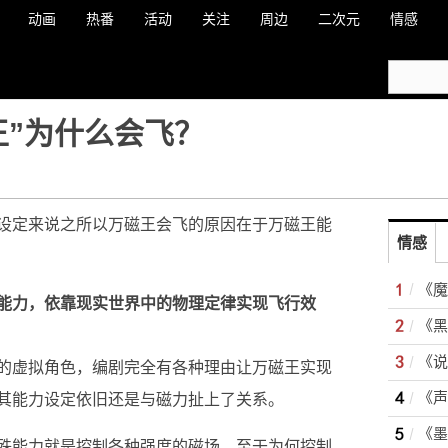
动画
热番
活动
关注
周边
二次元
情感
王”为什么会飞？
设定来说之所以万磁王会飞的原因在于万磁王能
情感
能力，依靠现实世界中的物理定律实现飞行效
的虚拟角色，编剧完全有各种理由让万磁王实现
其能力设定依旧还是与磁力扯上了关系。
殊能力就是控制各种强度的磁场，至于为何控制