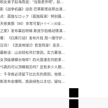
赵本山和女弟子赵海燕说：“当我老伴吧”，赵海燕：“师父，我没听错吧？”
游改电影《战争机器》动态 巴蒂斯塔自荐出演男主
前沿热点：孤独なロック（孤独摇滚）特别篇3 凉与虹夏自截情头（个人向）
推荐洛天依美图（80）非常可爱(˃ ⌑ ˂ഃ )0全球快讯
《造梦之家》发布幕后特辑 斯皮尔伯格动情演说1观焦点
每日快看：《扫黑行动》发布片段 周一围守护正义驱散黑暗
环球今日讯！《流浪地球2》官宣阵容！吴京刘德华李雪健领衔
海贼王最新话：山治轻松吊打奎因，实力暴涨，比四皇更强！0当前通讯
国漫美女顶级建模长啥样？四大国漫名列前茅，白月魁是真白啊3世界热文
TFBOYS真的可以顶峰相见吗？还有多少人期待合体？
微速讯：千寻疾必须留下比比东的原因，他是为了武魂殿，但也可能是真喜欢
杨幂最新发布会爆照，挑染绿色公主切，疑似抄袭日动漫《海贼王》2世界快资讯
首页
频道