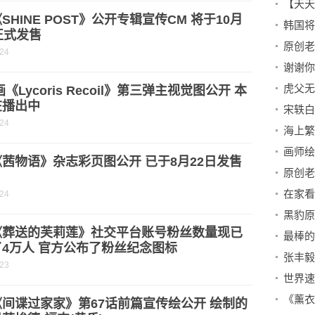
SHINE POST》公开专辑宣传CM 将于10月
正式发售
-24
画《Lycoris Recoil》第三弹主视觉图公开 本
在播出中
宋轶白
-24
茜物语》杂志彩页图公开 已于8月22日发售
-24
《葬送的芙莉莲》社交平台账号粉丝数量现已
4万人 官方公布了粉丝纪念图标
-23
《薰衣
间谍过家家》第67话前篇宣传绘公开 绘制的