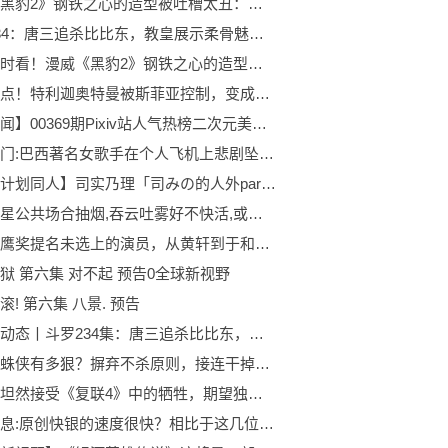
漫威《黑豹2》钢铁之心的造型被吐槽太丑：像铁甲小宝1焦点速读
斗罗234：唐三追杀比比东，教皇展示柔骨魅惑魂骨技能梦之彼岸2环球微资讯
全球即时看！漫威《黑豹2》钢铁之心的造型被吐槽太丑：像铁甲小宝
每日视点！特利迦奥特曼被斯菲亚控制，变成邪恶的姿态，舞台剧的新的爆料！
【新要闻】00369期Pixiv站人气热榜二次元美图精选#原神#明日方舟#腿控#黑丝#御姐#萝莉#性感#可爱
天天热门:巴西著名女歌手在个人飞机上悲剧坠机，内马尔发短信哀悼
【世界计划同人】司实乃理「司みの的人外paro」【Project SEKAI 同人翻译】2全球球精选
知名男星公共场合抽烟,吞云吐雾好不快活,或将罚款200元3每日热文
飞天金鹰奖提名未选上的演员，从黄轩到于和伟，欠他们一座奖杯
狱 第六集 对不起 预告0全球新视野
滚! 第六集 八景. 预告
世界微动态丨斗罗234集：唐三追杀比比东，史莱克六怪对战妖魅，天使军团登场
黑化蜘蛛侠有多狠？摒弃不杀原则，接连干掉8位反派4观天下
黑寡妇坦然接受《复联4》中的牺牲，期望独立电影更加有内涵！3速看
焦点信息:原创快银的速度很快？相比于这几位漫威英雄，他算是最慢的！