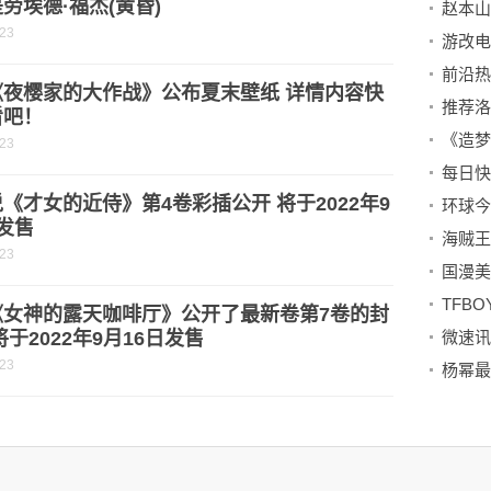
劳埃德·福杰(黄昏)
-23
《夜樱家的大作战》公布夏末壁纸 详情内容快
看吧！
-23
《才女的近侍》第4卷彩插公开 将于2022年9
发售
-23
《女神的露天咖啡厅》公开了最新卷第7卷的封
将于2022年9月16日发售
-23