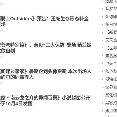
-17
骑士Outsiders》预告：王蛇生存形态补全
登场
-17
苍穹特别篇》：萧炎“三大保镖”登场 纳兰嫣
败欲自刎
-17
《间谍过家家》暑期企划头像更新 本次出场人
蓝色监
括约尔的同事等人
孤独摇
-24
说家・南云龙之介的异闻百景》小说封面公开
于10月4日发售
-24