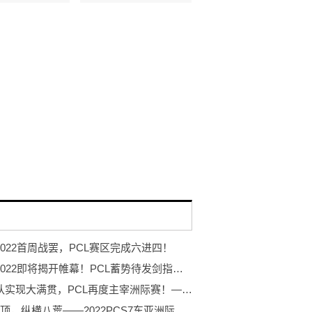
 2022首周战罢，PCL赛区完成六进四！
PGC 2022即将揭开帷幕！PCL蓄势待发剑指至高荣耀！
NH战队实现大满贯，PCL再度主宰洲际赛！——2022PCS7东亚洲际赛完美收官
力登绝顶，纵横八荒——2022PCS7东亚洲际赛蓄势待发！