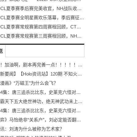
2022 PCL夏季赛季后赛完美收官，NH战队收获春夏双冠！
2022 PCL夏季赛全明星赛欢乐落幕，季后赛征程即将开启
2022 PCL夏季赛常规赛第四周赛程回顾，CTG战队勇冠三军二夺周冠
2022 PCL夏季赛常规赛第三周赛程回顾，NH战队王者归来登顶周冠
送
快消息！加油啊，剧本再完善一点！！！！！！！！！！
【世界新要闻】【Holo资讯站】120期 不知火建设举办第一次会议，社员装扮及公司发展规划公开
漫画》“万磁王”为什么会飞？
斗罗234集：唐三追杀比比东，史莱克六怪对战妖魅，天使军团登场4环球看热讯
风云雄霸天下五大绝世神功，绝无神武功未上榜，第一完爆无名
斗罗234集：唐三追杀比比东，史莱克六怪对战妖魅，天使军团登场0每日热文
《大博弈》马怡绝非“关系户”，刘必定能否翻身就靠她了0环球新要闻
讯：刘涛为什么被称为艺术家？