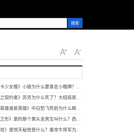
搜索
《魔卡少女樱》小狼为什么要拿走小樱牌？桃矢最后还有魔力吗？
《黑之契约者》苏芳为什么死了？大结局是什么？
《说英雄谁是英雄》中白愁飞死前为什么跪苏梦枕？杨无邪为什么杀苏梦枕？
《声之形》里的那个黄头发男生叫什么？西宫硝子和将也在一起了吗
《墨攻》里惊天秘密是什么？墨攻牛将军为什么要杀公子