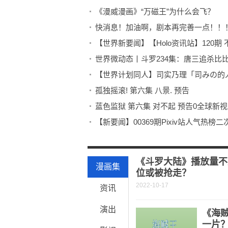
《漫威漫画》“万磁王”为什么会飞？
快消息！加油啊，剧本再完善一点！！
世界微动态丨斗罗234集：唐三追杀比
【世界计划同人】司实乃理「司みの的人外pa
孤独摇滚! 第六集 八景. 预告
蓝色监狱 第六集 对不起 预告0全球新
《薰衣草盛开的庭院》漫画0全球快消
最棒的成长番和热血番 细节、价值观
《斗罗大陆》播放量不
漫画集
位或被抢走？
2022-10-17
资讯
演出
《海
一片