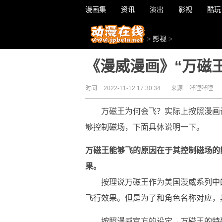
漫画集
资讯
演出
影视
酷玩
>
影视
>
《漫威漫画》“万磁
时间:
2022-11-12 17:30:34
来源:
哔哩哔哩
万磁王为何会飞？实际上按照漫画
够控制磁场，下面具体说明一下。
万磁王能够飞的原因在于其控制磁场的
果。
按理说万磁王作为美国漫威系列中
飞行效果。但是为了和角色名称对应，
按照漫威官方的设定→万磁王的特