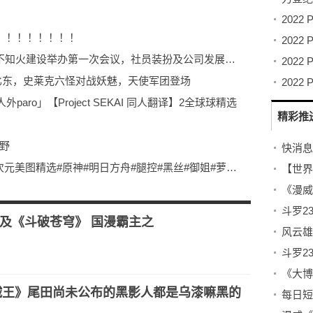
！！！！！！！！
【世界新要闻】【Holo资讯站】120期 不知火建设举办第一次会议，社员装扮及公司发展规划公开
比东，史莱克六怪对战妖魅，天使军团登场
ro」【Project SEKAI 同人翻译】2全球球精选
精彩推
视野
【新要闻】00369期Pixiv站人气热榜二次元美图精选#原神#明日方舟#腿控#黑丝#御姐#萝莉#性感#可爱
息
《漫威
、分镜、作画无可挑剔
及《斗破苍穹》 国漫霸主之
贼王》尾田尚未公布的黑影人都是乌漆嘛黑的
每日短
？