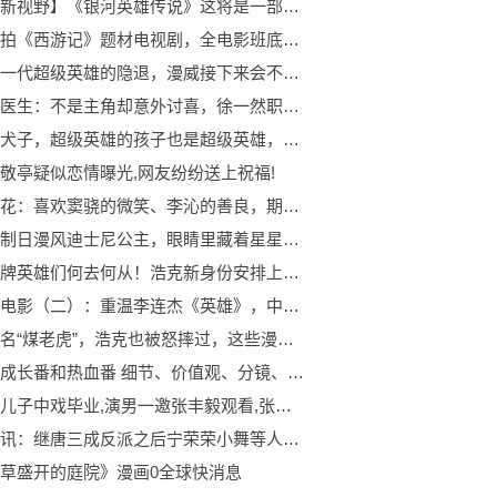
【天天新视野】《银河英雄传说》这将是一部真人电影，或者是中美合拍，能还原大作吗？
韩国将拍《西游记》题材电视剧，全电影班底制作，盼创造收视奇迹
原创老一代超级英雄的隐退，漫威接下来会不会落寞？我认为有可能！3天天关注
谢谢你医生：不是主角却意外讨喜，徐一然职场的状态才是人间清醒
虎父无犬子，超级英雄的孩子也是超级英雄，漫威的那些“超二代”
敬亭疑似恋情曝光,网友纷纷送上祝福!
海上繁花：喜欢窦骁的微笑、李沁的善良，期待雷宇峥、杜晓苏相恋
画师绘制日漫风迪士尼公主，眼睛里藏着星星，小美人鱼太惊艳
原创老牌英雄们何去何从！浩克新身份安排上！我只是一名导师！
在家看电影（二）：重温李连杰《英雄》，中日两部动画很不一样
黑豹原名“煤老虎”，浩克也被怒摔过，这些漫威趣事你知道吗？2环球微动态
最棒的成长番和热血番 细节、价值观、分镜、作画无可挑剔
张丰毅儿子中戏毕业,演男一邀张丰毅观看,张丰毅:你演男一能看?1环球聚看点
世界速讯：继唐三成反派之后宁荣荣小舞等人也被打成反派，主角团都成反派了
草盛开的庭院》漫画0全球快消息