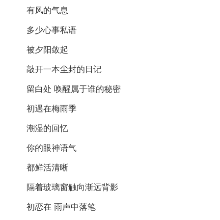
有风的气息
多少心事私语
被夕阳敛起
敲开一本尘封的日记
留白处 唤醒属于谁的秘密
初遇在梅雨季
潮湿的回忆
你的眼神语气
都鲜活清晰
隔着玻璃窗触向渐远背影
初恋在 雨声中落笔