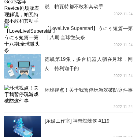
说，帕瓦特都不敢和其动手
2022-11-24
【LoveLive!Superstar!】うにゃ短篇—第
十八期:全球微头条
2022-11-24
德凯第19集，多台机器人躺在月球，网
友：特利迦干的
2022-11-24
环球视点！关于我暂停玩游戏破防这件事
2022-11-24
[乐娱工作室] 神奇蜘蛛侠 #119