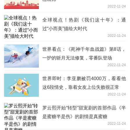
2022-11-24
全球视点！热剧《我们这十年》：通
过“小而美”描绘大时代
2022-11-24
世界看点：《死神千年血战篇》第8话，
一护的斩月无法修复，零番队登场
2022-11-24
世界即时：李亚鹏被罚4000万，看看他
这6段情史，靠着女友上位失败很正常
2022-11-24
罗云熙开始“转型”甜宠剧的首部作品《半
是蜜糖半是伤》的剧情是真蜜糖
2022-11-24