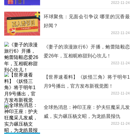
2022-11-24
环球聚焦：见面会引争议 哪里的沉香最
好闻？
2022-11-24
《妻子的浪漫旅行6》开播，鲍蕾陆毅恋
爱26年，互相昵称甜到心坎儿！
2022-11-24
【世界速看料】《妖怪三角》将于明年1
月9号播出，官方发布新视觉图！
2022-11-24
全球热消息：神印王座：护夫狂魔采儿发
威，实力碾压杨文昭，为龙皓晨报仇
2022-11-24