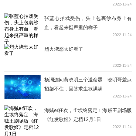
2022-11-24
张蓝心拍戏受伤，头上包裹纱布身上有
血，看起来挺严重的样子
2022-11-24
烈火浇愁太好看了
2022-11-24
杨澜连问黄晓明三个送命题，晓明哥差点
招架不住，回答求生欲满满
2022-11-24
海贼er狂欢，尘埃终落定！海贼王剧场版
《红发歌姬》定档12月1日
2022-11-24