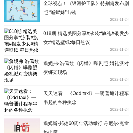
全球视点！《银河护卫队》特别篇发布剧
照 “螳螂妹”出镜
2022-11-24
018期 精选美图分享#泳装#旗袍#银发少
女#精选壁纸:每日热议
2022-11-24
詹妮弗·洛佩兹《闪婚》曝剧照 婚礼派对
变绑架现场
2022-11-24
天天速看：《Odd taxi》一辆普通计程车
串起的各种执念
2022-11-24
詹姆斯·邦德60周年活动举行 丹尼尔·克雷
格出席