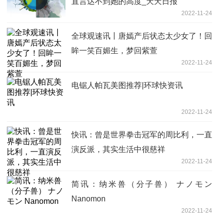
直言达不到她的高度_天天日报
2022-11-24
全球观速讯丨唐嫣产后状态太少女了！回
眸一笑百媚生，梦回紫萱
2022-11-24
电锯人帕瓦美图推荐|环球快资讯
2022-11-24
快讯：曾是世界拳击冠军的周比利，一直
演反派，其实生活中很慈祥
2022-11-24
简讯：纳米兽（分子兽） ナノモン
Nanomon
2022-11-24