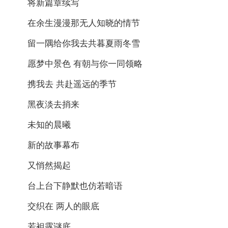
将新篇章续写
在余生漫漫那无人知晓的情节
留一隅给你我去共暮夏雨冬雪
愿梦中景色 有朝与你一同领略
携我去 共赴遥远的季节
黑夜淡去捎来
未知的晨曦
新的故事幕布
又悄然揭起
台上台下静默也仿若暗语
交织在 两人的眼底
若袒露谜底