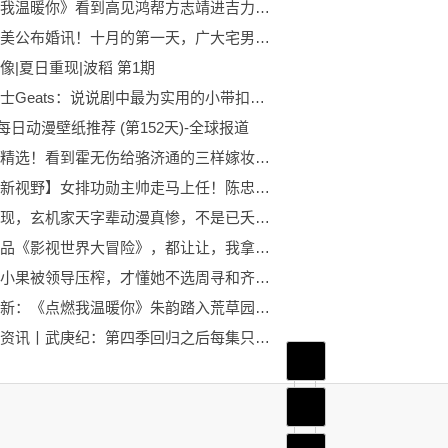
《点燃我温暖你》看到高见鸿帮方志靖进吉力，才懂他对李峋的恨
石原里美公布婚讯！十月的第一天，广大宅男集体失恋了_快资讯
像|夏日重现|波稻 第1期
假面骑士Geats：说说剧中最为实用的小带扣，你认为是哪个？
4 每日动漫壁纸推荐 (第152天)-全球报道
世界球精选！看到霍无伤给骆济通的三样嫁妆，才懂少商躲进冷宫五年的真正原因
【环球新视野】女排功勋主帅走马上任！陈忠和亮相新岗位，网友：恭喜陈导出山
重看发现，玄机家天字辈动漫真惨，不是已夭折就是被搁置
高光作品《影视世界大冒险》，都让让，我拿的才是主角剧本
看到姜小果被领导压榨，才懂她不选周寻和齐颂在一起的真正原因 每日热点
世界最新：《点燃我温暖你》朱韵踏入荒草园，孤独的李峋从此拥有了长明灯
全球快资讯丨武庚纪：第四季回归之后每集只剩13分钟？玄机真是越来越敷衍了！
首页
频道