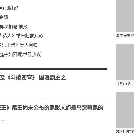
谁在赚钱？
资讯
再次相遇:播报
人造人》举行超前观影
家乐卫诗雅等人回归
庭主妇困境:世界热议
曲曝MV_天天通讯
及《斗破苍穹》 国漫霸主之
贼王》尾田尚未公布的黑影人都是乌漆嘛黑的
？
-17