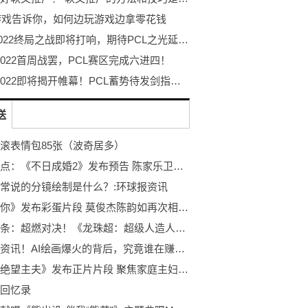
9游戏告诉你，如何边玩游戏边拿零花钱
PGC2022终局之战即将打响，期待PCL之光延续迈向最高顶峰！
 2022首周战罢，PCL赛区完成六进四！
PGC 2022即将揭开帷幕！PCL蓄势待发剑指至高荣耀！
送
滚表情包85张（波奇居多）
即时焦点：《不日成婚2》发布预告 陈家乐卫诗雅等人回归
常说的分镜绘制是什么？:环球报资讯
《想见你》发布彩蛋片段 莫俊杰陈韵如再次相遇:播报
全球头条：超燃对决！《龙珠超：超级人造人》举行超前观影
世界热资讯！AI绘画爆火的背后，究竟谁在赚钱？
电影《绝望主夫》发布正片片段 聚焦家庭主妇困境:世界热议
回忆录