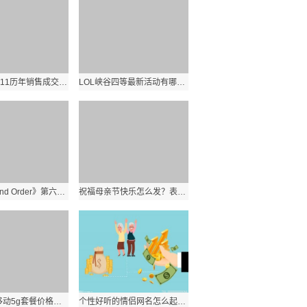
淘宝天猫双11历年销售成交额数据是多少？历年双十一淘宝天猫业绩分析？ 环球实时
LOL峡谷四等最新活动有哪些？活动规则奖励有哪些？:世界看热讯
《Fate Grand Order》第六章怎么玩？FGO第六章敌方配置汇总？_世界报资讯
祝福母亲节快乐怎么发？表达了妈妈辛苦了女神节日快乐的句子有哪些？
2021中国移动5g套餐价格是多少？移动5g卡最新流量套餐资费一览表？
个性好听的情侣网名怎么起？简短配对情侣昵称专用有哪些？