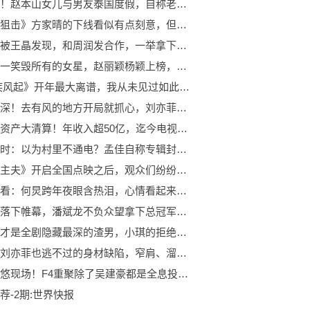
今头条！赵本山女儿与男友泰国度假，自称老夫老妻超恩爱，获赞有夫妻相
《廉政狙击》方家晴的下线看似有点刻意，但其实也算是编剧的悲悯_焦点热议
大二时被王晶发现，和周润发合作，一举拿下26亿票房
娱乐圈一笑毁所有的女星，赵丽颖杨颖上榜，网友：第四求她别笑了_天天速讯
《纵.疾风起》开年最大离谱，我从未见过如此离谱的剧情
闺蜜情深！去有风的地方开局就抓心，刘亦菲吴倩的哭戏太有感染力|世界播报
刘在石资产大清算！年收入超50亿，迄今电视节目和广告收入已超过650亿
世界实时：以为村里不通电？孟佳自称专辑封面是原创后当晚即被指是抄袭
《绝望主夫》开启全国点映之后，观众们纷纷给出了自己的评价
每日快看：何炅跨年夜眼含热泪，心情看起来相当激动
总决赛落下帷幕，潘斌龙不负众望拿下总冠军，观众：未来可期-动态焦点
江天昊才是全剧隐藏最深的渣男，小琪的拒绝彻底揭开了他的真面目:世界快看点
蒋欣、刘亦菲也逃不过的身材缺陷，窄肩、溜肩、塌肩，做好这5个小细节就能解决
大型忽悠现场！F4重聚除了吴建豪都是全息投影被指欺骗观众！
荐-2期:世界快报