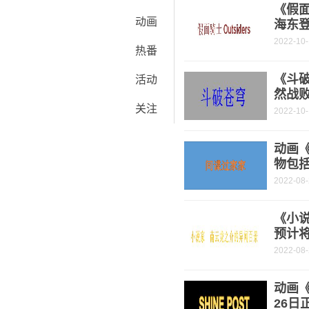
《假面
动画
海东
2022-10
热番
《斗破
活动
然战
关注
2022-10
动画
物包
2022-08
《小
预计将
2022-08
动画《
26日