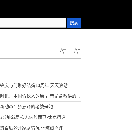
搜索
锋庆与何珈好结婚13周年 天天滚动
环球时讯：中国合伙人的原型 曾是俞敏洪的合伙人
新动态：张嘉译的老婆是她
3分钟就是换人失败而已-焦点精选
贤首度公开家庭情况 环球热点评