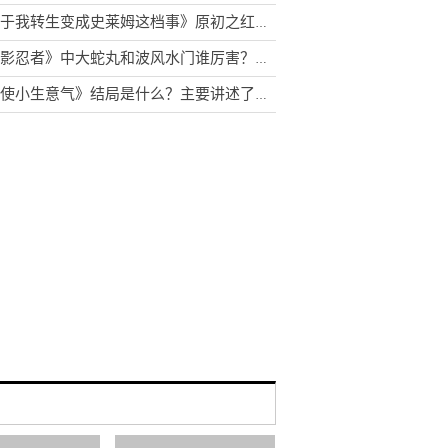
《关于我转生变成史莱姆这档事》原初之红为什么害怕原初之黑？库洛艾为什么杀米莉姆？
《火影忍者》中大蛇丸和波风水门谁厉害？鼬为什么叫卡卡西大哥
《天使小生意气》结局是什么？主要讲述了什么故事？