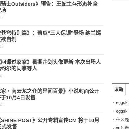
骑士Outsiders》预告：王蛇生存形态补全
登场
-17
苍穹特别篇》：萧炎“三大保镖”登场 纳兰嫣
败欲自刎
-17
《间谍过家家》暑期企划头像更新 本次出场人
括约尔的同事等人
-24
滚动
说家・南云龙之介的异闻百景》小说封面公开
于10月4日发售
-24
什么是
SHINE POST》公开专辑宣传CM 将于10月
正式发售