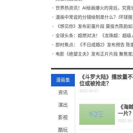
世界热资讯！AI绘画爆火的背后，究竟
漫画中常说的分镜绘制是什么？:环球报
《想见你》发布彩蛋片段 莫俊杰陈韵如
全球头条：超燃对决！《龙珠超：超级
即时焦点：《不日成婚2》发布预告 陈
电影《绝望主夫》发布正片片段 聚焦家
郁可唯献唱《熊出没·伴我“熊芯”》主题
动漫头像|夏日重现|波稻 第1期
《斗罗大陆》播放量不
漫画集
位或被抢走？
2022-10-17
资讯
演出
《海
一片
影视
2022-10
酷玩