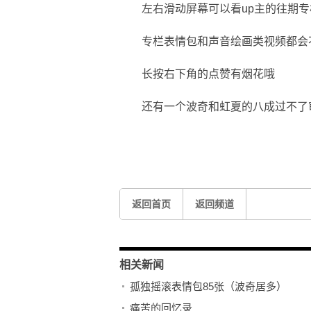
左右滑动屏幕可以看up主的往期专
专栏表情包和声音绘画类视频都会
长按右下角的点赞有烟花哦
还有一个波奇和虹夏的八成过不了
关键词：
归去来兮
不定时更新
点个关注
返回首页
返回频道
相关新闻
孤独摇滚表情包85张（波奇居多）
痛苦的回忆录