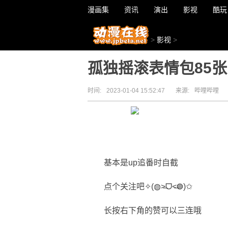
漫画集
资讯
演出
影视
酷玩
>
影视
>
孤独摇滚表情包85
时间:
2023-01-04 15:52:47
来源:
哔哩哔哩
基本是up追番时自截
点个关注吧✧(◍˃̶ᗜ˂̶◍)✩
长按右下角的赞可以三连哦