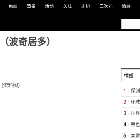
动画
热番
活动
关注
周边
二次元
情感
张（波奇居多）
情感
(资料图)
保剑
世界
黑色
秦霄