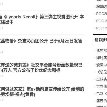
-24
369
画《Lycoris Recoil》第三弹主视觉图公开 本
PGC
在播出中
-24
精彩推
茜物语》杂志彩页图公开 已于8月22日发售
孤独摇
-24
《葬送的芙莉莲》社交平台账号粉丝数量现已
漫画中
4万人 官方公布了粉丝纪念图标
-23
间谍过家家》第67话前篇宣传绘公开 绘制的
劳埃德·福杰(黄昏)
-23
痛苦的