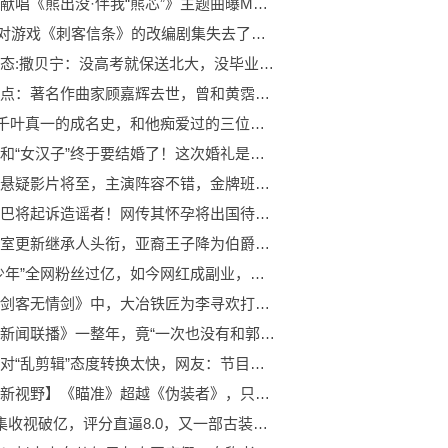
郁可唯献唱《熊出没·伴我“熊芯”》主题曲曝MV_天天通讯
Netflix对游戏《刺客信条》的改编剧集失去了《虎胆龙威》的编剧
世界动态:撒贝宁：没高考就保送北大，没毕业就进央视，努力与幸运并存
每日观点：著名作曲家顾嘉辉去世，曾和黄霑组成“辉黄”组合，老友天堂重逢
“雄霸”千叶真一的成名史，和他痴爱过的三位女人:今亮点
救世主和“女汉子”终于要结婚了！这次婚礼是真的要来啦！
新一部悬疑影片将至，主演阵容不错，金牌班底助阵，颇具爆款潜质|当前要闻
迪丽热巴将起诉造谣者！网传其怀孕将出国待产，工作室发文辟谣
丹麦王室更新继承人头衔，亚裔王子降为伯爵后发声，言语有些无奈 当前速看
“网瘾少年”全网粉丝过亿，如今网红成副业，疯狂小杨哥有多疯狂
《多情剑客无情剑》中，大冶铁匠为李寻欢打造了多少把飞刀？|世界速递
主持《新闻联播》一整年，竟“一次也没有和郭志坚搭档过”-今亮点
唐一菲对“乱剪辑”态度转换太快，网友：节目组给你啥了
【世界新视野】《瞄准》超越《伪装者》，只因多加了一条主线
首播4集收视破亿，评分直逼8.0，又一部古装好剧上线