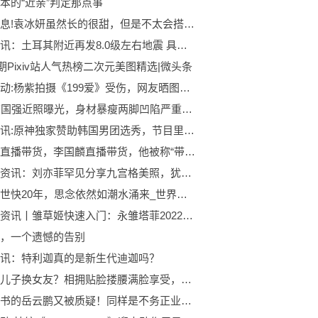
本的“近亲”判定那点事
每日消息!袁冰妍虽然长的很甜，但是不太会搭配，选的鞋子好显腿短
每日速讯：土耳其附近再发8.0级左右地震 具体详细内容是什么
54期Pixiv站人气热榜二次元美图精选|微头条
当前滚动:杨紫拍摄《199爱》受伤，网友晒图表示杨紫腿受伤
70岁唐国强近照曝光，身材暴瘦两脚凹陷严重，疑似去美国看病？:天天热资讯
当前简讯:原神独家赞助韩国男团选秀，节目里都是原石，观众：有男Coser吗？
吴绮莉直播带货，李国麟直播带货，他被称“带货最惨的明星”:每日资讯
世界新资讯：刘亦菲罕见分享九宫格美照，犹抱琵琶半遮面
哥哥去世快20年，思念依然如潮水涌来_世界新要闻
全球最资讯丨雏草姬快速入门：永雏塔菲2022下半年大事件整理
，一个遗憾的告别
讯：特利迦真的是新生代迪迦吗？
伊能静儿子换女友？相拥贴脸搂腰满脸享受，网友：精神好像不正常 全球独家
唱竹板书的岳云鹏又被质疑！同样是不务正业，为何于谦成了大师？ 世界快资讯