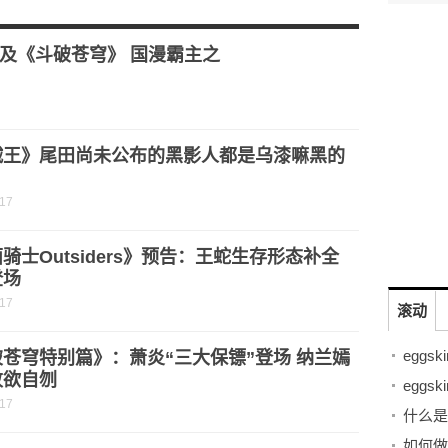
？
版：Q》 人物的评价
及《斗破苍穹》 国漫霸主之
贼王》尾田尚未公布的黑影人都是乌漆嘛黑的
？
-17
骑士Outsiders》预告：王蛇生存形态补全
登场
-17
滚动
苍穹特别篇》：萧炎“三大保镖”登场 纳兰嫣
败欲自刎
-17
什么是