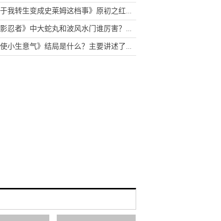
《关于我转生变成史莱姆这档事》原初之红为什么害怕原初之黑？库洛艾为什么杀米莉姆？
《火影忍者》中大蛇丸和波风水门谁厉害？鼬为什么叫卡卡西大哥
《天使小生意气》结局是什么？主要讲述了什么故事？