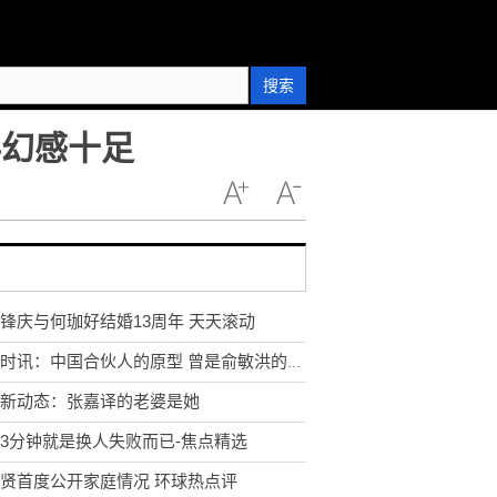
搜索
科幻感十足
锋庆与何珈好结婚13周年 天天滚动
环球时讯：中国合伙人的原型 曾是俞敏洪的合伙人
新动态：张嘉译的老婆是她
3分钟就是换人失败而已-焦点精选
贤首度公开家庭情况 环球热点评