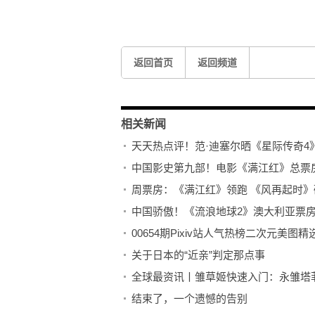
返回首页
返回频道
相关新闻
天天热点评！范·迪塞尔晒《星际传奇4
中国影史第九部！电影《满江红》总票房
周票房：《满江红》领跑 《风再起时》破
中国骄傲！《流浪地球2》澳大利亚票房
00654期Pixiv站人气热榜二次元美图精
关于日本的“近亲”判定那点事
全球最资讯丨雏草姬快速入门：永雏塔菲
结束了，一个遗憾的告别