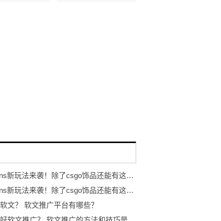
eggskins新玩法来袭！除了csgo饰品还能有这些...
eggskins新玩法来袭！除了csgo饰品还能有这些...
软文？ 软文推广平台有哪些？
如何做好软文推广？ 软文推广的方法和技巧是什么？