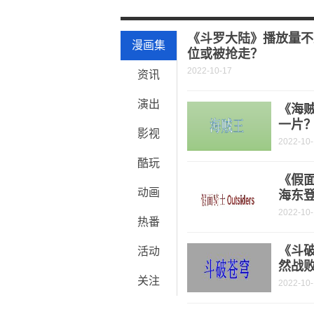
今日快讯：特利迦真的是新生代迪迦吗
焦点快报!关于《新世纪福音战士新剧场
《斗罗大陆》播放量不
漫画集
位或被抢走？
2022-10-17
资讯
演出
《海
一片
影视
2022-10
酷玩
《假面
动画
海东
2022-10
热番
《斗破
活动
然战
关注
2022-10