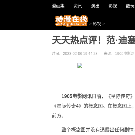
漫画集
资讯
演出
影视
酷玩
>
影视
>
天天热点评！范·迪
时间:
2023-02-06 19:44:28
来源:
1905电影网
1905电影网讯
日前，《星际传奇》
《星际传奇4》的概念图。在概念图上
前方。
整个概念图并没有透露出任何剧情