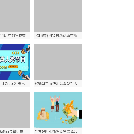
淘宝天猫双11历年销售成交额数据是多少？历年双十一淘宝天猫业绩分析？ 环球实时
LOL峡谷四等最新活动有哪些？活动规则奖励有哪些？:世界看热讯
《Fate Grand Order》第六章怎么玩？FGO第六章敌方配置汇总？_世界报资讯
祝福母亲节快乐怎么发？表达了妈妈辛苦了女神节日快乐的句子有哪些？
2021中国移动5g套餐价格是多少？移动5g卡最新流量套餐资费一览表？
个性好听的情侣网名怎么起？简短配对情侣昵称专用有哪些？