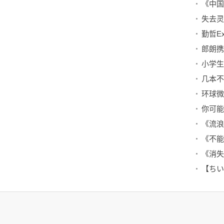
勤哲E
几本不
【ちい