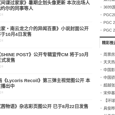
《间谍过家家》暑期企划头像更新 本次出场人
369
括约尔的同事等人
-24
PGC
说家・南云龙之介的异闻百景》小说封面公开
于10月4日发售
-24
精彩推
SHINE POST》公开专辑宣传CM 将于10月
周票房
正式发售
-24
画《Lycoris Recoil》第三弹主视觉图公开 本
在播出中
-24
茜物语》杂志彩页图公开 已于8月22日发售