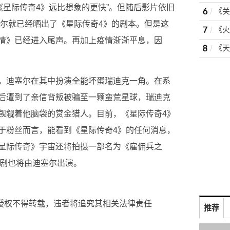
《星际传奇4》远比想象的更快”。但随后影片依旧
塞尔就已经晒出了《星际传奇4》的剧本。但是这
情》已经进入尾声。再加上疫情渐渐平息，因
。
，迪塞尔在其中扮演全能坏蛋瑞迪克一角。在系
后遭到了亲信背叛被骗至一颗蛮荒星球，瑞迪克
觊觎着他脑袋的赏金猎人。目前，《星际传奇4》
于粉丝而言，能看到《星际传奇4》的任何消息，
星际传奇》宇宙还将拍摄一部名为《雇佣兵之
，该剧也将由迪塞尔出演。
未经授权不得转载，违者将追究其相关法律责任
推荐