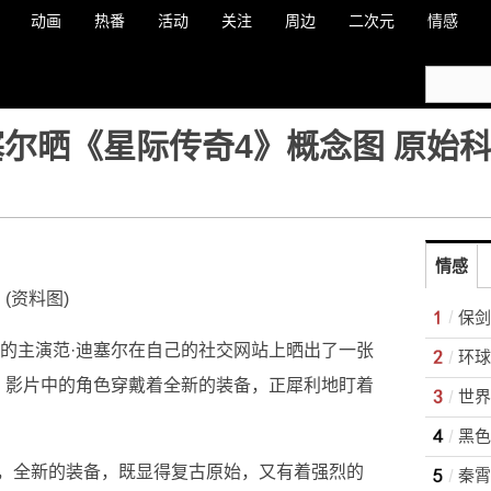
动画
热番
活动
关注
周边
二次元
情感
塞尔晒《星际传奇4》概念图 原始
情感
(资料图)
保剑
的主演范·迪塞尔在自己的社交网站上晒出了一张
，影片中的角色穿戴着全新的装备，正犀利地盯着
世界
黑色
，全新的装备，既显得复古原始，又有着强烈的
秦霄