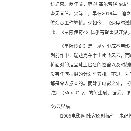
科幻感。两年前，范·迪塞尔曾经透露“
杳无音信。实际上，早在2019年，迪
位演员工作繁忙。现如今，《速度与激
此，《星际传奇4》似乎有望重见江湖
《星际传奇》是一系列小成本电影
列前作中，瑞迪克在宇宙叱咤风云，而
将面对的是星球上险恶的怪兽以及时刻
没有任何拍摄的计划与安排。不过，对
都是令人振奋的。而除了电影之外，《
城》（Merc City）的衍生剧，据悉
文/云猫猫
[1905电影网]独家原创稿件，
关键词：
星际传奇