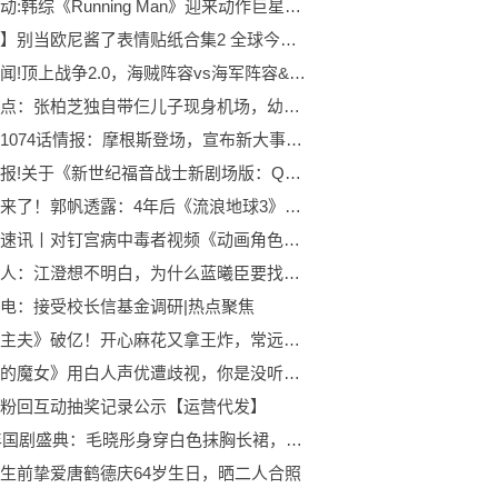
焦点滚动:韩综《Running Man》迎来动作巨星甄子丹 现场重现经典武术招式狂粉宋智孝激动兴奋
【搬运】别当欧尼酱了表情贴纸合集2 全球今热点
每日热闻!顶上战争2.0，海贼阵容vs海军阵容&新旧七武海哪个强？
精彩看点：张柏芝独自带仨儿子现身机场，幼子正面曝光颜值高，不是混血儿？
海贼王1074话情报：摩根斯登场，宣布新大事件，罗被黑胡子击败 全球今亮点
焦点快报!关于《新世纪福音战士新剧场版：Q》 人物的评价
大彩蛋来了！郭帆透露：4年后《流浪地球3》再见！-全球热文
天天观速讯丨对钉宫病中毒者视频《动画角色逆转谈—喜多郁代—孤独摇滚最违和的角色》的个人延伸
魔道同人：江澄想不明白，为什么蓝曦臣要找他？|每日速递
电：接受校长信基金调研|热点聚焦
《绝望主夫》破亿！开心麻花又拿王炸，常远一出手就是天花板了:播资讯
《水星的魔女》用白人声优遭歧视，你是没听过钉宫理惠三连吧？:全球快报
粉回互动抽奖记录公示【运营代发】
2022年国剧盛典：毛晓彤身穿白色抹胸长裙，杨澜的造型亮了！
生前挚爱唐鹤德庆64岁生日，晒二人合照