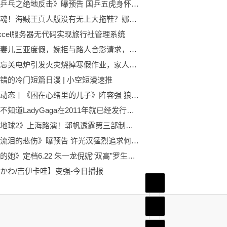
《中国乒乓之绝地反击》曝预告 国乒五虎身怀绝技
失去灵魂！海贼王真人版没有无上大拖鞋？娜美扮演者回应来啦！-要闻速递
xcel服务器无代码实现旅行社管理系统
郎朗携妻儿三亚度假，婉拒与路人合影请求，穿短裤出行露粗壮大腿-最新
小学生忘关电炉引发火灾烧掉寒假作业，家人：他很高兴，但老师给了本新的:天天视讯
错的冷门短篇日漫 | 小空短漫速推
环球微动态丨《困在心绪里的儿子》阵容强 狼叔与霍普金斯飙戏
你可能不知道LadyGaga在2011年就已经发行过Dubstep单曲
《流浪地球2》上海路演！郭帆透露第三部制作周期:速看料
《不能流泪的悲伤》曝预告 许光汉猛烈追求何蓝逗|环球信息
《消失的她》定档6.22 朱一龙倪妮“双高”罗生门-世界资讯
かわ/吉伊卡哇】变强-今日播报
首页
频道