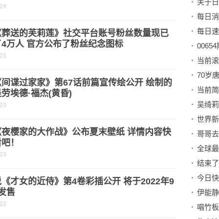
关于日
-24
《葬送的芙莉莲》社交平台账号粉丝数量现已
4万人 官方公布了粉丝纪念图标
006
-23
间谍过家家》第67话前篇宣传绘公开 绘制的
劳埃德·福杰(黄昏)
-23
《夜樱家的大作战》公布夏末壁纸 详情内容快
看吧！
-23
结束了
今日快
《才女的近侍》第4卷彩插公开 将于2022年9
发售
-23