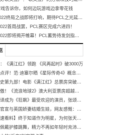
9游戏告诉你，如何边玩游戏边拿零花钱
PGC2022终局之战即将打响，期待PCL之光延续迈向最高顶峰！
 2022首周战罢，PCL赛区完成六进四！
PGC 2022即将揭开帷幕！PCL蓄势待发剑指至高荣耀！
送
：《满江红》领跑 《风再起时》破3000万
天天热点评！范·迪塞尔晒《星际传奇4》概念图 原始科幻感十足
中国影史第九部！电影《满江红》总票房突破40亿
中国骄傲！《流浪地球2》澳大利亚票房超越前作-焦点要闻
超越张译成为《狂飙》最受欢迎的演员，张颂文值得
宋仲基官宣与英国娇妻结婚生娃，网友感慨：生过孩子就是不一样
【环球速看料】终于知道作为明星，为何张天爱捐100万都有种倾尽全力的感觉了！
具俊晔佩戴护膝跳舞，精力不再如年轻时充沛，兰姐直播间内涵对方