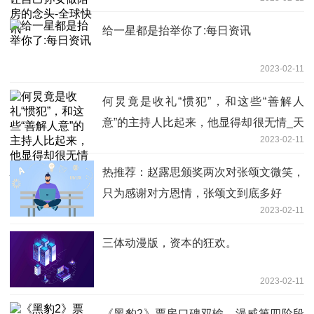
给一星都是抬举你了:每日资讯
2023-02-11
何炅竟是收礼“惯犯”，和这些“善解人
意”的主持人比起来，他显得却很无情_天
2023-02-11
天快播
热推荐：赵露思颁奖两次对张颂文微笑，
只为感谢对方恩情，张颂文到底多好
2023-02-11
三体动漫版，资本的狂欢。
2023-02-11
《黑豹2》票房口碑双输，漫威第四阶段