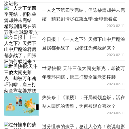
一人之下第四季完结，但陈朵篇却并未完
结，精彩剧情尽在第五季-全球聚看点
2023-02-11
今日报丨《一人之下》天师下山中尸魔涂
君房都参战了，四张狂为何躲起来？
2023-02-11
世界快报:天斗三傻大闹史莱克，却被万
年魂环闪瞎，唐三打架全靠老婆撑腰
2023-02-11
热头条丨《顶楼》：开局就领盒饭，活在
别人回忆的雪雅，为何被观众喜欢？
2023-02-11
过分懂事的孩子，总让人心疼！说说电影