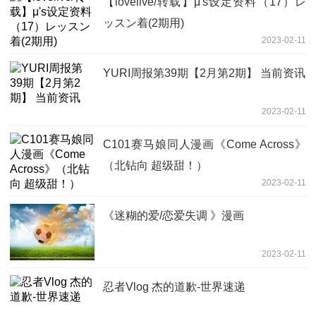
【lovelive/转载】μ's设定资料（17）レ
ッスン着(2期用)
2023-02-11
YURI周报第39期【2月第2期】 当前资讯
2023-02-11
C101赛马娘同人漫画《Come Across》
（北钻向 超级甜！）
2023-02-11
《迷糊的爱/恋爱失调 》漫画
2023-02-11
忍者Vlog 杰的道歉-世界速递