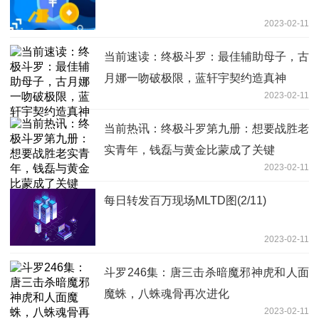
2023-02-11
当前速读：终极斗罗：最佳辅助母子，古
月娜一吻破极限，蓝轩宇契约造真神
2023-02-11
当前热讯：终极斗罗第九册：想要战胜老
实青年，钱磊与黄金比蒙成了关键
2023-02-11
每日转发百万现场MLTD图(2/11)
2023-02-11
斗罗246集：唐三击杀暗魔邪神虎和人面
魔蛛，八蛛魂骨再次进化
2023-02-11