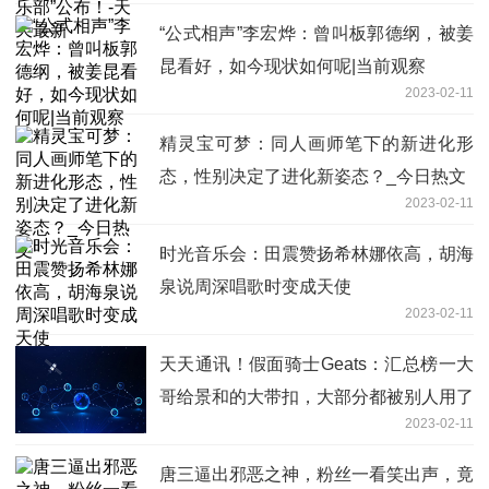
“公式相声”李宏烨：曾叫板郭德纲，被姜
昆看好，如今现状如何呢|当前观察
2023-02-11
精灵宝可梦：同人画师笔下的新进化形
态，性别决定了进化新姿态？_今日热文
2023-02-11
时光音乐会：田震赞扬希林娜依高，胡海
泉说周深唱歌时变成天使
2023-02-11
天天通讯！假面骑士Geats：汇总榜一大
哥给景和的大带扣，大部分都被别人用了
2023-02-11
唐三逼出邪恶之神，粉丝一看笑出声，竟