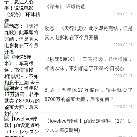
《深海》-环球精选
2023-02-11
动态：《天行九歌》此季即将完结，但是
真人电影将在下个月开播
2023-02-11
《秒速5厘米》：车马很远，书信很慢，
相濡以沫，不如相忘于江湖-今日视点
2023-02-11
刘岩：当年以17万骗画，转手就卖了
8700万的鉴宝大师，后来如何？
2023-02-11
【lovelive/转载】μ's设定资料（17）レ
ッスン着(2期用)