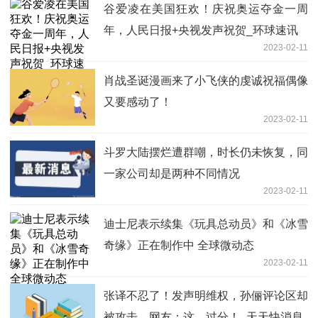
谷爱凌在美国狂欢！庆祝奥运夺金一周
年，人民日报+央视发声祝贺_环球速讯
2023-02-11
肖战圣诞漫画来了小飞侠的虔诚祝福偶像
又要感动了！
2023-02-11
斗罗大陆摆烂遭群嘲，时长仍未恢复，同
一家公司却是两种不同情况
2023-02-11
迪士尼表示续集《玩具总动员》和《冰雪
奇缘》正在制作中 全球微动态
2023-02-11
张译不忍了！发声明维权，孙俪评论区却
被攻击，网友：这，过分！_天天快消息