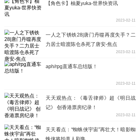
【角色卡】柚夏yuka-世界快资讯
2023-02-11
一人之下锈铁28|唐门丹噬再度失手？二
力居士暗渡陈仓杀死了唐安-焦点
2023-02-11
aph/rpg直通车总结版！
2023-02-11
天天观热点：《毒舌律师》超《明日战
记》 创香港票房纪录！
2023-02-11
天天看点：“蜘蛛侠宇宙”再壮大！暗影蜘
蛛侠将拍真人剧集