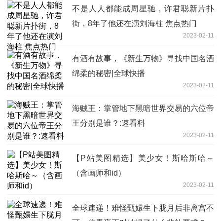
不是人人都能成周星驰，许君聪新片扑
街，8年了他还在演刘海柱 焦点热门
2023-02-11
有酒有故事，《新生万物》寻找中国名酒
绵柔的秘密|全球快播
2023-02-11
海贼王：掌管地下黑暗世界交易的六位帝
王分别是谁？:速看料
2023-02-11
【P站美图精选】美少女！斯哈斯哈～
（含画师和id）
2023-02-11
全球速递！难怪甄嬛生下胧月后非离宫不