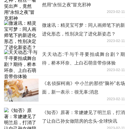
然用“永恒之夜”冒充邪神
2023-02-11
微速讯：精灵宝可梦：同人画师笔下的新
进化形态，性别决定了进化新姿态？
2023-02-11
天天动态:千与千寻要拍成舞台剧？期
待，桥本环奈、上白石萌音带你体验
2023-02-11
《名侦探柯南》中小兰的那些“脑补”名场
面，新一表示：很无辜:消息
2023-02-11
《知否》原著：常嬷嬷见了明兰后，打消
了让自己孙女做陪房的念头-全球快讯
2023-02-11