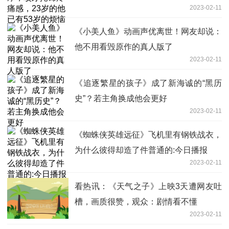
2023-02-11
《小美人鱼》动画声优离世！网友却说：
他不用看毁原作的真人版了
2023-02-11
《追逐繁星的孩子》成了新海诚的“黑历
史”？若主角换成他会更好
2023-02-11
《蜘蛛侠英雄远征》飞机里有钢铁战衣，
为什么彼得却造了件普通的:今日播报
2023-02-11
看热讯：《天气之子》上映3天遭网友吐
槽，画质很赞，观众：剧情看不懂
2023-02-11