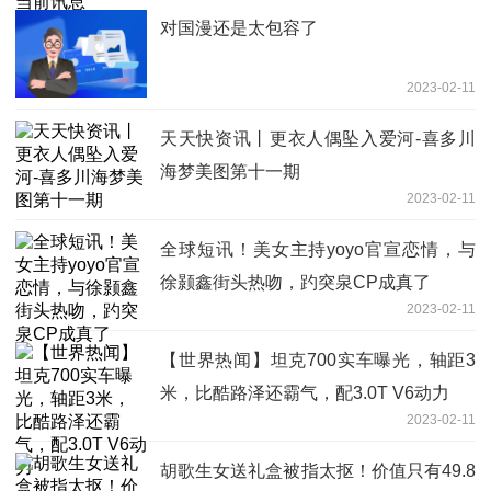
对国漫还是太包容了
2023-02-11
天天快资讯丨更衣人偶坠入爱河-喜多川
海梦美图第十一期
2023-02-11
全球短讯！美女主持yoyo官宣恋情，与
徐颢鑫街头热吻，趵突泉CP成真了
2023-02-11
【世界热闻】坦克700实车曝光，轴距3
米，比酷路泽还霸气，配3.0T V6动力
2023-02-11
胡歌生女送礼盒被指太抠！价值只有49.8