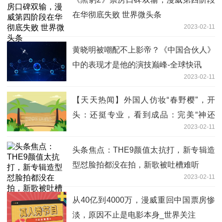
在华彻底失败 世界微头条
2023-02-11
黄晓明被嘲配不上影帝？《中国合伙人》
中的表现才是他的演技巅峰-全球快讯
2023-02-11
【天天热闻】外国人仿妆“春野樱”，开
头：还挺专业，看到成品：完美“神还
2023-02-11
原”！
头条焦点：THE9颜值太抗打，新专辑造
型怼脸拍都没在拍，新歌被吐槽难听
2023-02-11
从40亿到4000万，漫威重回中国票房惨
淡，原因不止是电影本身_世界关注