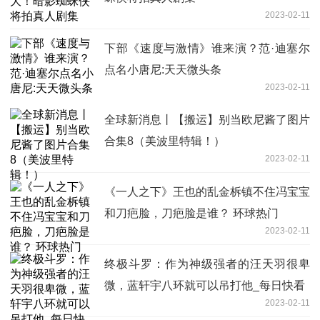
2023-02-11
下部《速度与激情》谁来演？范·迪塞尔
点名小唐尼:天天微头条
2023-02-11
全球新消息丨【搬运】别当欧尼酱了图片
合集8（美波里特辑！）
2023-02-11
《一人之下》王也的乱金柝镇不住冯宝宝
和刀疤脸，刀疤脸是谁？ 环球热门
2023-02-11
终极斗罗：作为神级强者的汪天羽很卑
微，蓝轩宇八环就可以吊打他_每日快看
2023-02-11