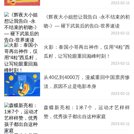
2023-02-11
《辉夜大小姐想让我告白 -永不结束的初
吻-》— 褪下武装后的告白-世界速读
2023-02-11
火影：泰国小哥再出神作，仅用“4粒”西
瓜籽，让写轮眼重回巅峰时刻！
2023-02-11
从40亿到4000万，漫威重回中国票房惨
淡，原因不止是电影本身
2023-02-11
森蝶新亮相：1米7个，运动才艺样样
赞，优秀孩子都出自这种家庭
2023-02-11