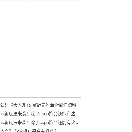
冰雪盛会！《无人知路·寒酥篇》全新剧情资料片发布！ARG解谜游戏
eggskins新玩法来袭！除了csgo饰品还能有这些...
eggskins新玩法来袭！除了csgo饰品还能有这些...
软文？ 软文推广平台有哪些？