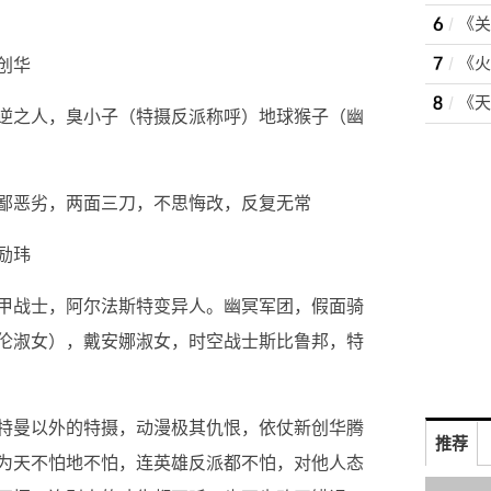
创华
逆之人，臭小子（特摄反派称呼）地球猴子（幽
鄙恶劣，两面三刀，不思悔改，反复无常
励玮
甲战士，阿尔法斯特变异人。幽冥军团，假面骑
伦淑女），戴安娜淑女，时空战士斯比鲁邦，特
特曼以外的特摄，动漫极其仇恨，依仗新创华腾
推荐
为天不怕地不怕，连英雄反派都不怕，对他人态