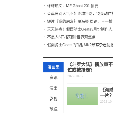
环球热文：MF Ghost 201 摘要
炎熏离别人气不如炎韵告别，镜头动作
短片《我的朋友》曝海报 周迅、王一博
天天热点！假面骑士Geats3月份制作
不良人6开播预测:世界观焦点
假面骑士Geats的镭射MK2形态杂志
作为观众被骗得好惨...
《斗罗大陆》将于250集恢复时长，此
《斗罗大陆》播放量不
漫画集
位或被抢走？
2022-10-17
资讯
演出
《海
一片
影视
2022-10
酷玩