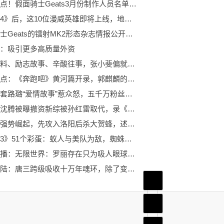
天天热点！假面骑士Geats3月份制作人员名单公开，坂本大佬回归
《复联4》后，这10位漫威英雄即将上线，地球最强英雄在列:全球看点
假面骑士Geats的镭射MK2形态杂志情报公开，具有超能力，还能分身踢_焦点快报
：吸引更多高质量外资
没有黑料、励志故事、辛酸往事，张小斐偏就红了
前沿热点：《奔跑吧》黄河篇开录，郭麒麟的女搭档是看点，唯一遗憾是蔡徐坤
殷世航套路璐“爱情故事”惹众怒，五千万粉丝大网红在线打假说真相，王乐乐忍无可忍直接举报
累了？沈腾被曝撤资新综被孙红雷取代，录《王牌》也萌退出之意
李星云强势崛起，先攻入洛阳后杀大贺蜂，述里朵险些被斩杀 简讯
《蚁人3》51个彩蛋：蚁人与美队为敌，蜘蛛侠被康击败:天天热消息
环球快播：无限世界：罗丽存在只为吸人眼球？她其实是推动剧情的关键人物！
斗罗大陆：唐三跨级吸收十万年魂环，除了变强以外还有另一个原因！_世界聚看点
首页
频道