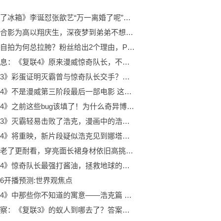
《拜托了冰箱》李诞怼张歆艺“万一离婚了呢”，嘉尔的反应很贴心
二哥晒合影为高以翔庆生，深夜梦到弟弟不想醒来，分享兄弟过往引人泪奔:天天速递
腐团儿自拍为何总拉胯？粉丝给出2个理由，PS是其中之一！
环球讯息：《复联4》原来漫威惊奇队长，不是不想打响指，而是不能打！
《复联3》彩蛋证明灭霸曾与惊奇队长交手？漫威员工表示，假的
《复联4》不是漫威第三阶段最后一部电影 这部新《蜘蛛侠》才是
《复联4》之前这些bug该填了！为什么奇异博士没用时光倒流？
《复联3》灭霸轻易击败了浩克，漫画中的浩克是否能打败灭霸
《复联4》将重映，新片段疑似浩克见到娜塔莎，浩克不会遗憾了！|当前独家
李嘉欣老了更耐看，穿亮面长裙身材依旧高挑，五官端正真实自然美
《复联4》惊奇队长最强打酱油，拯救地球的另有其人，结尾无彩蛋-环球实时
6开播预测:世界观焦点
《复联4》中那些你不知道的寓意——浩克篇 全球观察
环球观察：《复联3》的蚁人到哪去了？答案终于揭晓