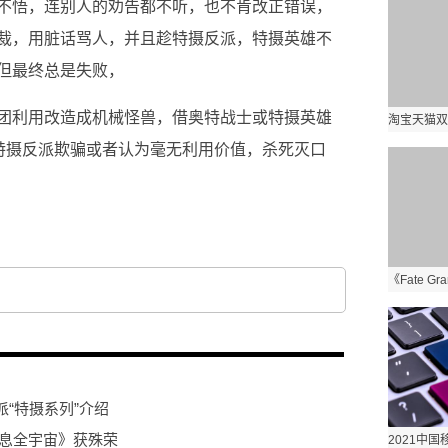
不悟，连别人的劝告都不听，也不肯改正错误，
裁，用脏话骂人，并且趁特摄反派，特摄英雄不
但最终总是失败，
团利用改造成机械怪兽，借奥特战士或特摄英雄
的特摄反派欺骗或者认为毫无利用价值，杀死灭口
神战击队
“特摄系列”介绍
瞬息全宇宙》获殊荣