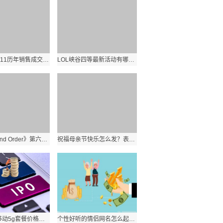
淘宝天猫双11历年销售成交额数据是多少？历年双十一淘宝天猫业绩分析？ 环球实时
LOL峡谷四等最新活动有哪些？活动规则奖励有哪些？:世界看热讯
《Fate Grand Order》第六章怎么玩？FGO第六章敌方配置汇总？_世界报资讯
祝福母亲节快乐怎么发？表达了妈妈辛苦了女神节日快乐的句子有哪些？
2021中国移动5g套餐价格是多少？移动5g卡最新流量套餐资费一览表？
个性好听的情侣网名怎么起？简短配对情侣昵称专用有哪些？