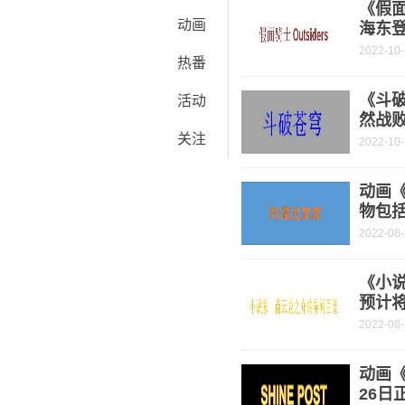
《假面
动画
海东
2022-10
热番
《斗破
活动
然战
关注
2022-10
动画
物包
2022-08
《小
预计将
2022-08
动画《
26日