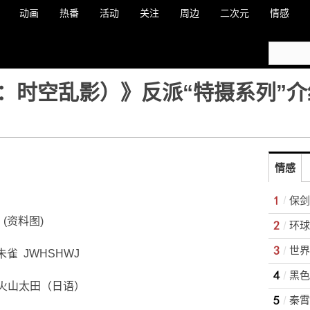
动画
热番
活动
关注
周边
二次元
情感
：时空乱影）》反派“特摄系列”介
情感
保剑
(资料图)
世界
雀 JWHSHWJ
黑色
 火山太田（日语）
秦霄