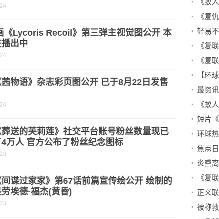
-24
轻易不
画《Lycoris Recoil》第三弹主视觉图公开 本
在播出中
-24
茜物语》杂志彩页图公开 已于8月22日发售
-24
《葬送的芙莉莲》社交平台账号粉丝数量现已
环球热文
4万人 官方公布了粉丝纪念图标
-23
间谍过家家》第67话前篇宣传绘公开 绘制的
劳埃德·福杰(黄昏)
正义联
-23
被称救