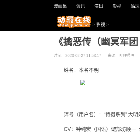
漫画集
资讯
演出
影视
酷玩
>
影视
>
《擒恶传（幽冥军团
时间:
2023-02-27 11:53:17
来源:
哔哩哔哩
姓名：本名不明
诨号（用户名）：“特摄系列” 大明朱
CV：钟纯宏（国语）诹部坊顺一