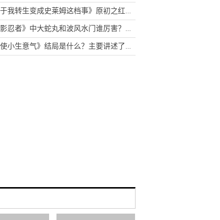
《关于我转生变成史莱姆这档事》原初之红为什么害怕原初之黑？库洛艾为什么杀米莉姆？
《火影忍者》中大蛇丸和波风水门谁厉害？鼬为什么叫卡卡西大哥
《天使小生意气》结局是什么？主要讲述了什么故事？