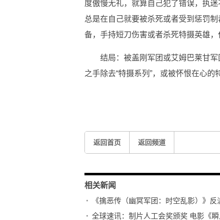
度傲慢无礼，就算自己犯了错误，执迷
总是在自己就要被杀死或者受到惩罚制
备，手持短刀伤害或者杀死特摄英雄，
结局：被盖刚军团或艾姆巴莱甘军
之手除去“特摄系列”，或被怀恨在心
关键词：
特摄英雄
傲慢无礼
金甲战士
不思悔改
巨
返回首页
返回频道
相关新闻
《擒恶传（幽冥军团：时空乱影）》反派
全球速讯：制片人工会奖颁奖 电影《