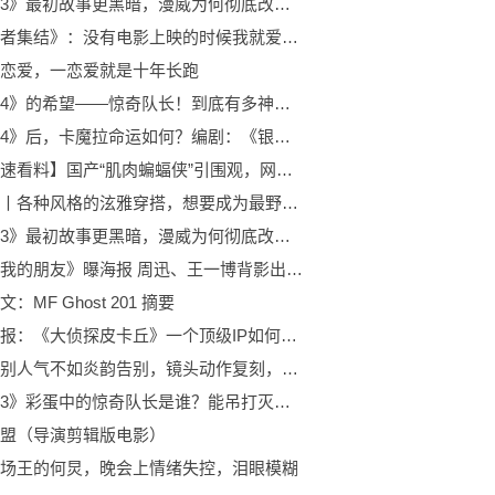
《蚁人3》最初故事更黑暗，漫威为何彻底改变，征服者康的结局？ 每日热点
《复仇者集结》：没有电影上映的时候我就爱看动画
恋爱，一恋爱就是十年长跑
《复联4》的希望——惊奇队长！到底有多神秘？|当前速递
《复联4》后，卡魔拉命运如何？编剧：《银河护卫队3》揭晓
【环球速看料】国产“肌肉蝙蝠侠”引围观，网友：好想被拯救啊…
最资讯丨各种风格的泫雅穿搭，想要成为最野的时尚仔，那就跟着学呗
《蚁人3》最初故事更黑暗，漫威为何彻底改变，征服者康的结局？
短片《我的朋友》曝海报 周迅、王一博背影出镜|环球今日报
：MF Ghost 201 摘要
焦点日报：《大侦探皮卡丘》一个顶级IP如何被砸烂？浅谈好莱坞翻拍IP新思考
炎熏离别人气不如炎韵告别，镜头动作复刻，播放量却是相差甚远
《复联3》彩蛋中的惊奇队长是谁？能吊打灭霸？
盟（导演剪辑版电影）
场王的何炅，晚会上情绪失控，泪眼模糊