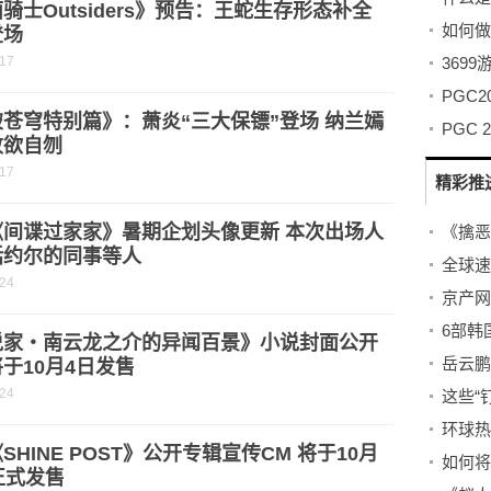
骑士Outsiders》预告：王蛇生存形态补全
登场
-17
369
苍穹特别篇》：萧炎“三大保镖”登场 纳兰嫣
PGC
败欲自刎
-17
精彩推
《间谍过家家》暑期企划头像更新 本次出场人
括约尔的同事等人
-24
6部韩
说家・南云龙之介的异闻百景》小说封面公开
于10月4日发售
-24
这些“
SHINE POST》公开专辑宣传CM 将于10月
正式发售