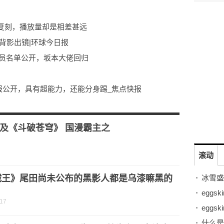
复刻，播放量却是相差甚远
背影出镜|环球今日报
人员名单公开，坂本大佬回归
情报公开，具有超能力，还能分身踢_焦点快报
外还有两个好消息
及《斗破苍穹》 国漫霸主之
滚动
贼王》尾田尚未公布的黑影人都是乌漆嘛黑的
？
-17
什么是