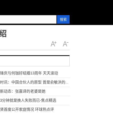
搜索
绍
锋庆与何珈好结婚13周年 天天滚动
环球时讯：中国合伙人的原型 曾是俞敏洪的合伙人
新动态：张嘉译的老婆是她
3分钟就是换人失败而已-焦点精选
贤首度公开家庭情况 环球热点评