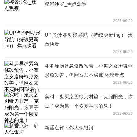
樱景沙罗_焦点观察
2023-06-20
UP煮沙雕动漫导航（持续更新ing） 焦
点快看
2023-06-20
斗罗导演紧急修改预告，小舞之女唐舞桐
形象改善，但网友却不买账|环球看点
2023-06-20
实时：鬼灭之刃锻刀村篇：克服阳光，弥
豆子成为第一个恢复神志的鬼！
2023-06-20
新番点评：邻人似银河