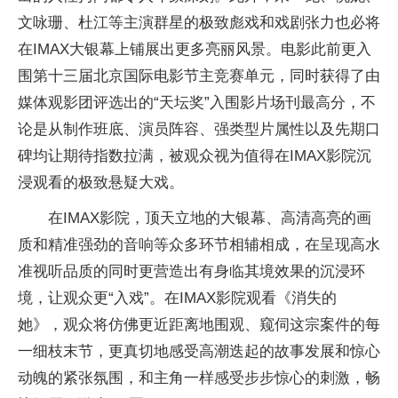
文咏珊、杜江等主演群星的极致彪戏和戏剧张力也必将
在IMAX大银幕上铺展出更多亮丽风景。电影此前更入
围第十三届北京国际电影节主竞赛单元，同时获得了由
媒体观影团评选出的“天坛奖”入围影片场刊最高分，不
论是从制作班底、演员阵容、强类型片属性以及先期口
碑均让期待指数拉满，被观众视为值得在IMAX影院沉
浸观看的极致悬疑大戏。
在IMAX影院，顶天立地的大银幕、高清高亮的画
质和精准强劲的音响等众多环节相辅相成，在呈现高水
准视听品质的同时更营造出有身临其境效果的沉浸环
境，让观众更“入戏”。在IMAX影院观看《消失的
她》，观众将仿佛更近距离地围观、窥伺这宗案件的每
一细枝末节，更真切地感受高潮迭起的故事发展和惊心
动魄的紧张氛围，和主角一样感受步步惊心的刺激，畅