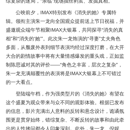
综复杂的迷局，“亲临”现场抽丝剥茧、发掘真相。
公映前夕，IMAX特别发布《消失的她》专属特
辑。领衔主演朱一龙向全国观众提前送上节日祝福，并
盛邀观众端午节相聚IMAX大银幕，共同探寻“消失的真
相”和“消失的‘她’”。此次朱一龙饰演的“寻妻”丈夫角色
多面，从颓废外表到细节表演均经过深度打磨，在大开
大合的剧情故事中将有大量情感爆发的重头戏，正如监
制陈思诚对其的评价——“角色之丰富，层次之复杂”，
朱一龙充满颠覆性的表演将是IMAX大银幕上不可错过
的一大看点。
登陆端午档，作为强类型片的《消失的她》有望在
这个盛夏为观众带来与众不同的观影体验。根据已发布
的信息，影片充满出人意料的反转和悬念设计，诡谲氛
围更是贯穿始终，错综复杂、不断反转的故事和由此牵
出的人性拷问都令人印象深刻。此外，朱一龙、倪妮、