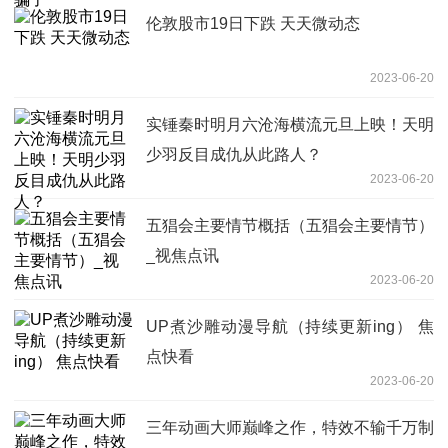
伦敦股市19日下跌 天天微动态
2023-06-20
实锤秦时明月六沧海横流元旦上映！天明
少羽反目成仇从此路人？
2023-06-20
五猖会主要情节概括（五猖会主要情节）
_视焦点讯
2023-06-20
UP煮沙雕动漫导航（持续更新ing） 焦
点快看
2023-06-20
三年动画大师巅峰之作，特效不输千万制