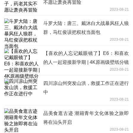
不愿让萧炎再冒险
2023-08-21
斗罗大陆：唐三、戴沐白大战暴风狂人狼
群，马红俊误把权杖当面包
2023-08-21
【喜欢的人忘记戴眼镜了】E6：和喜欢
的人一起迎接新学期 | 4K原画级壁纸分镜
2023-08-21
四川凉山州突发山洪，救援工作正在进行
中
2023-08-21
品美食逛古迹 潮籍青年文化体验之旅即
将在汕头开启
2023-08-21