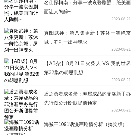
名侦探柯南：分享一波哀酱剧照，绝美画
面让人陶醉~
2023-08-21
真阳武神：第八集更新！苏沐一舞艳京
城，罗刹一出神魂灭
2023-08-21
【AB柴】8月21日火柴人 VS 我的世界
第32集の胡思乱想
2023-08-21
盾之勇者成名录：寿屋成品的菲洛新手办
先行图公开断腿提前预定
2023-08-21
海贼王1091话漫画剧情分析（搞笑版）