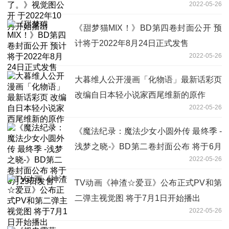
2022-05-26
始播出
《甜梦猫MIX！》BD第四卷封面公开 预
计将于2022年8月24日正式发售
2022-05-26
大暮维人公开漫画「化物语」最新话彩页
改编自日本轻小说家西尾维新的原作
2022-05-26
《魔法纪录：魔法少女小圆外传 最终季 -
浅梦之晓-》BD第二卷封面公布 将于6月
2022-05-26
29日发售
TV动画《神渣☆爱豆》公布正式PV和第
二弹主视觉图 将于7月1日开始播出
2022-05-26