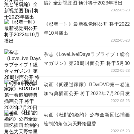
編》全新视觉图 预计将于2023年播出
2022-05-23
《忍者一时》最新视觉图公开 将于2022
年10月播出
2022-05-23
杂志《LoveLive!Daysラブライブ！総合
マガジン》第28期封面公开 将于5月30
2022-05-23
日发售
动画《间谍过家家》BD&DVD第一卷追
加特典插画公开 将于2022年7月20日发
2022-05-23
售
动画《杜鹃的婚约》公布全新回忆插画
绘制的角色为天野绘里香
2022-05-23