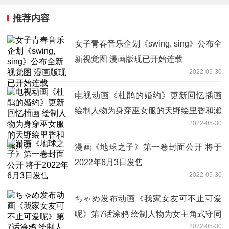
推荐内容
女子青春音乐企划《swing, sing》公布全
新视觉图 漫画版现已开始连载
2022-05-30
电视动画《杜鹃的婚约》更新回忆插画
绘制人物为身穿巫女服的天野绘里香和濑
2022-05-30
川弥
漫画《地球之子》第一卷封面公开 将于
2022年6月3日发售
2022-05-30
ちゃめ发布动画《我家女友可不止可爱
呢》第7话涂鸦 绘制人物为女主角式守同
2022-05-30