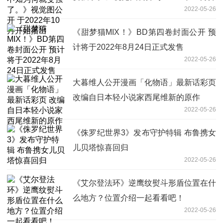
2022-05-26
始播出
《甜梦猫MIX！》BD第四卷封面公开 预
计将于2022年8月24日正式发售
2022-05-26
大暮维人公开漫画「化物语」最新话彩页
改编自日本轻小说家西尾维新的原作
2022-05-26
《侏罗纪世界3》发布守护特辑 布鲁携女
儿贝塔惊喜回归
2022-05-26
《艾尔登法环》逆鹰纹熨斗形盾位置在什
么地方？位置介绍一起看看吧！
2022-05-26