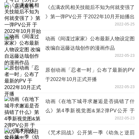
《点满农民相关技能后不知为何就变强了
》第一弹PV公开 于2022年10月开始播出
2022-05-25
动画《间谍过家家》公布最新人物设定图
改编自远藤达哉创作的漫画作品
2022-05-23
原创动画「忍者一时」公布了最新的PV
于2022年10月正式开播
2022-05-23
动画《在地下城寻求邂逅是否搞错了什
么》第4季新视觉图&第2弹PV公开 于
2022-05-23
2022年7月22日开始播出
《咒术回战》公开第一季《幼魚と逆罰