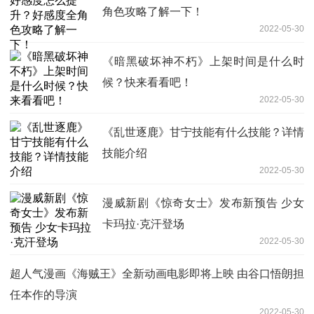
角色攻略了解一下！
2022-05-30
《暗黑破坏神不朽》上架时间是什么时
候？快来看看吧！
2022-05-30
《乱世逐鹿》甘宁技能有什么技能？详情
技能介绍
2022-05-30
漫威新剧《惊奇女士》发布新预告 少女
卡玛拉·克汗登场
2022-05-30
超人气漫画《海贼王》全新动画电影即将上映 由谷口悟朗担
任本作的导演
2022-05-30