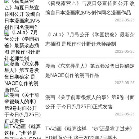
《摇曳露营△》与夏日祭宣传图公开 改
编自日本漫画家あfろ创作同名漫画作品
2022-05-25
《LaLa》7月号公开《学园奶爸》最新杂
志插图 是原作时计野针老师绘制
2022-05-25
漫画《东京异星人》第五卷发售日期确定
是NAOE创作的漫画作品
2022-05-25
漫画《关于前辈很烦人的事》第9卷封面
公开 于今日(5月25日)正式发售
2022-05-25
TV动画《就算这样，“步”还是靠了过来》
ED封面公开 将于2022年7月播出