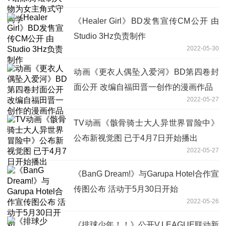
学
《Healer Girl》BD发售宣传CM公开 由
Studio 3Hz负责制作
2022-05-30
动画《更衣人偶坠入爱河》BD第四卷封
面公开 改编自福田晋一创作的漫画作品
2022-05-27
TV动画《骸骨骑士大人异世界冒险中》
公布新视觉图 已于4月7日开始播出
2022-05-27
《BanG Dream!》与Garupa Hotel合作宣
传图公布 活动于5月30日开始
2022-05-26
《排球少年！！》公开V.LEAGUE联动新