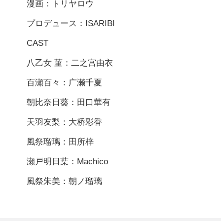
漫画：トリヤロウ
プロデュース：ISARIBI
CAST
八乙女 菫：二之宫由衣
百瀬百々：广濑千夏
朝比奈日葵：田口華有
天羽友梨：大桥彩香
風祭瑠璃：田所梓
瀬戸明日葉：Machico
風祭朱美：朝ノ瑠璃