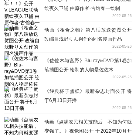
绘夜久卫辅 由原作者·古馆春一绘制
2022-05-26
动画《相合之物》第八话放送贺图公开
改编自浅野りん创作的同名漫画作品
2022-05-26
《佐佐木与宫野》Blu-ray&DVD第1卷加
笔插图公开 绘制的人物是佐佐木
2022-05-26
《经典杯子蛋糕》最新杂志封面公开 将
于6月13日开播
2022-05-26
动画《点满农民相关技能后，不知为何就
变强了。》视觉图公开 于2022年10月开