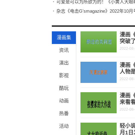
可爱是可以为所欲为的！《小黄人大眼
杂志《电击G'smagazine》2022
《刀剑神域：进击篇 幽冥暗的诙谐曲》
《ピンクハートジャム》宣传绘图公开
漫画
漫画集
突破了
2022-08
资讯
演出
漫画《
人物是
影视
2022-08
酷玩
漫画
动画
来看
2022-08
热番
轻小说
活动
月1日