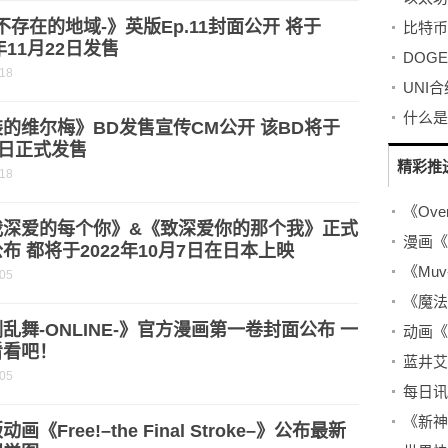
-不存在的地域-》英版Ep.11封面公开 将于
比特币
2年11月22日发售
-18
UNI
什么是
的维尔梅》BD发售宣传CM公开 该BD将于
9日正式发售
精彩推
-18
我深爱的每个你》&《致深爱你的那个我》正式
布 都将于2022年10月7日在日本上映
-05
乱舞-ONLINE-》官方漫画第一卷封面公布 一
看看吧！
-05
每日讯
画《Free!–the Final Stroke–》公布最新