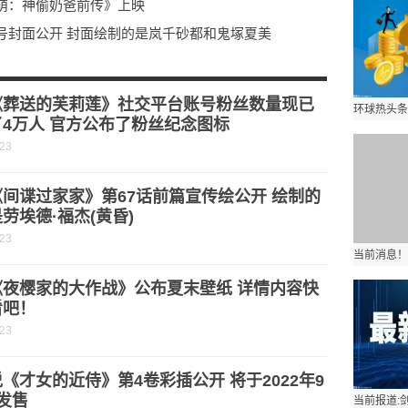
萌：神偷奶爸前传》上映
年10月号封面公开 封面绘制的是岚千砂都和鬼塚夏美
新剧场版确定延期 全新的冒险即将启动
 小伙伴儿快来看看吧！
《葬送的芙莉莲》社交平台账号粉丝数量现已
4万人 官方公布了粉丝纪念图标
-23
间谍过家家》第67话前篇宣传绘公开 绘制的
劳埃德·福杰(黄昏)
-23
《夜樱家的大作战》公布夏末壁纸 详情内容快
看吧！
-23
《才女的近侍》第4卷彩插公开 将于2022年9
发售