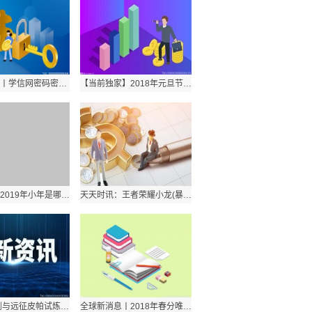
环球热头条丨学信网密码密保问题都忘了手机号换了怎么办？如何找回密码？
【当前独家】2018年元旦节简短祝福话语有哪些？2018微信手机短信元旦祝福语怎么写？
当前消息！2019年小年是哪一天？阳历几月几号是小年？
天天时讯：王者荣耀小龙(暴君)什么时候刷新？第一条暴君什么时候刷新？
当前报道:剑与远征皮帕试炼之地攻略是什么？皮帕的技能有哪些？
全球新消息丨2018年春分唯美带字图片有哪些？关于春分节气的美图有哪些？