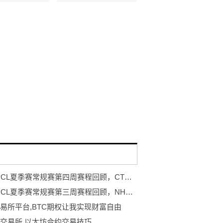
2022 PCL夏季赛常规赛第四周赛程回顾，CTG战队勇冠三军二夺周冠
2022 PCL夏季赛常规赛第三周赛程回顾，NH战队王者归来登顶周冠
交易所平台,BTC期权让我实现财富自由
交易所,以太坊合约交易技巧