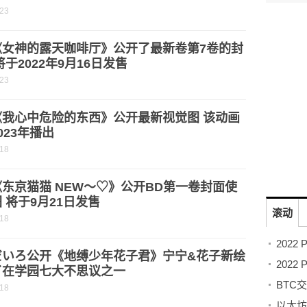
-23
《女神的露天咖啡厅》公开了最新卷第7卷的封
将于2022年9月16日发售
-23
《我心中危险的东西》公开最新视觉图 该动画
023年播出
-18
东京猫猫 NEW～♡》公开BD第一卷封面使
 将于9月21日发售
滚动
-18
だいろ公开《地缚少年花子君》宁宁&花子新绘
了在学园七大不思议之一
BTC
-18
以太坊