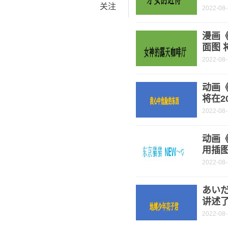
关注
2022-08
漫画
面图 
2022-08
动画
将在2
2022-08
动画《
用插图
2022-08
あい
讲述
2022-08