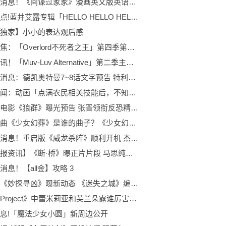
世界快消息！《间谍过家家》漫画英文版英语学习
当前看点!蓝井艾露专辑「HELLO HELLO HELLO」全曲试听片段公开
独家】小小的表达观后感
每日聚焦：「Overlord不死者之王」第四季第八弹小剧场公开
世界视讯！「Muv-Luv Alternative」第二季主视觉图公开
全球热消息：德凯奥特曼7~8话文字预告 特利迦客串登场2话 齐杰兰花登场活跃
当前要闻：动画「点满农民相关技能后，不知为何就变强了。」主视觉图公布
速递！电影《狼群》曝光预告 张晋领衔反恐精英背水一战
东方原曲《少女幻葬》是谁的曲子？《少女幻葬》详情介绍
天天快消息！重启版《威龙杀阵》顺利开机 杰克·吉伦哈尔主演
【世界报资讯】《断·桥》曝正片片段 马思纯刘琳母女关系好窒息
消息！【all金】攻略 3
视点！《妙探寻凶》曝新动态 《迷失之城》编剧重写剧本
《东方Project》中蕾米莉亚和芙兰朵露谁厉害呢？蕾米莉亚喜欢什么血型的血呢？
息!「魔法少女小圆」新周边公开