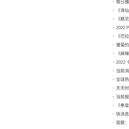
《诛仙
雏菊的