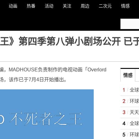
动画
热番
活动
关注
周边
二次元
情感
死者之王》第四季第八弹小剧场公开 已
MADHOUSE负责制作的电视动画「Overlord
情感
场，该作已于7月4日开始播出。