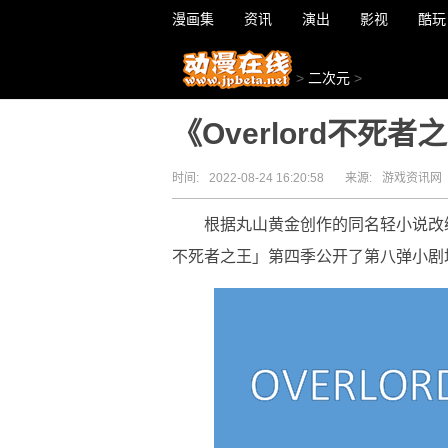
漫画集
资讯
演出
影视
酷玩
>
二次元
>
《Overlord不
时间:
2022-08-24 16:20:58
来源:
游戏资讯网
根据丸山黄金创作的同名轻小说改编，
不死者之王」第四季公开了第八弹小剧