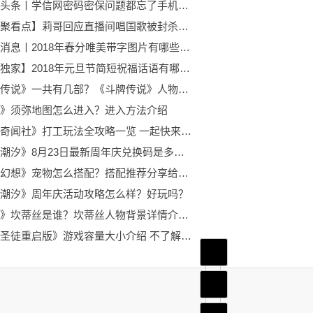
环球热头条丨学信网密码密保问题都忘了手机号换了怎么办？如何找回密码？
【环球聚看点】莉哥回应直播间唱国歌被封杀事件：羞愧难当 真诚道歉
全球新消息丨2018年春分唯美带字图片有哪些？关于春分节气的美图有哪些？
【当前独家】2018年元旦节简短祝福话语有哪些？2018微信手机短信元旦祝福语怎么写？
《斗牌传说》一共有几部？《斗牌传说》人物实力排名怎么样？
》须弥地图怎么进入？进入方法介绍
《黑猫奇闻社》打工玩法全攻略一览 一起快来看看吧！
《灵魂潮汐》8月23日最新周年庆兑换码是多少？有需要的朋友不要错过呦！
《长安幻想》宠物怎么搭配？搭配推荐分享给大家！
潮汐》周年庆活动攻略怎么样？好玩吗？
《原神》坎蒂丝是谁？坎蒂丝人物背景详情介绍来喽！
《黑道圣徒重启版》游戏容量大小介绍 不了解的玩家一起了解下吧！
首页
频道