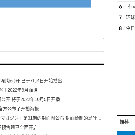
根据丸山黄金创作的同名轻小说改编
开始播出
弹小剧场公开 已于7月4日开始播出
于2022年9月面世
视觉图公开 将于2022年10月5日开播
官方公布了开播海报
杂志「LoveLive!Daysラブライブ！総合マガジン」第31期的封面图公布 封面绘制的是叶月恋和米女芽衣
推荐
影票预售现已全面开启