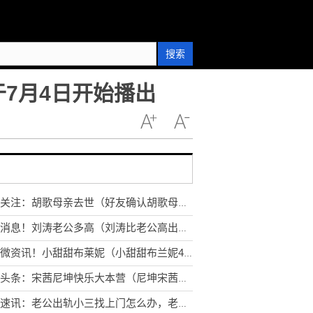
搜索
于7月4日开始播出
全球关注：胡歌母亲去世（好友确认胡歌母亲去世消息）
环球消息！刘涛老公多高（刘涛比老公高出半个头）
天天微资讯！小甜甜布莱妮（小甜甜布兰妮40岁生日）
全球头条：宋茜尼坤快乐大本营（尼坤宋茜近十年不同台）
环球速讯：老公出轨小三找上门怎么办，老公出轨婚外情小三找上门