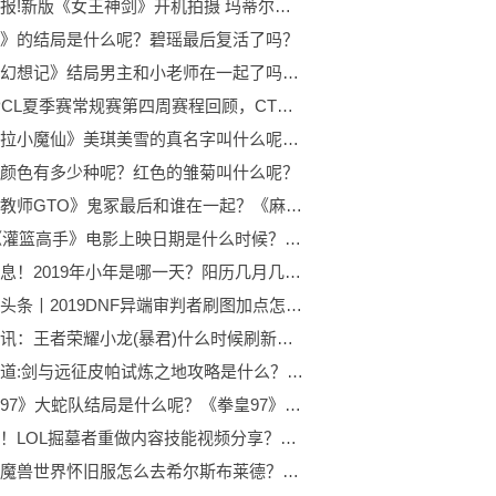
每日播报!新版《女王神剑》开机拍摄 玛蒂尔达·鲁茨主演
》的结局是什么呢？碧瑶最后复活了吗？
《精灵幻想记》结局男主和小老师在一起了吗？第二季什么时候播出呢？
2022 PCL夏季赛常规赛第四周赛程回顾，CTG战队勇冠三军二夺周冠
《巴拉拉小魔仙》美琪美雪的真名字叫什么呢？美琪美雪是怎么成为小魔仙？
颜色有多少种呢？红色的雏菊叫什么呢？
《麻辣教师GTO》鬼冢最后和谁在一起？《麻辣教师GTO》有几部呢？
2022《灌篮高手》电影上映日期是什么时候？赤木晴子和樱木花道最后结局是什么？
当前消息！2019年小年是哪一天？阳历几月几号是小年？
全球热头条丨2019DNF异端审判者刷图加点怎么加？异端审判者90技能如何加点？
天天时讯：王者荣耀小龙(暴君)什么时候刷新？第一条暴君什么时候刷新？
当前报道:剑与远征皮帕试炼之地攻略是什么？皮帕的技能有哪些？
《拳皇97》大蛇队结局是什么呢？《拳皇97》总共有18种结局你知道吗？
快消息！LOL掘墓者重做内容技能视频分享？掘墓者有哪些优缺点？
观察：魔兽世界怀旧服怎么去希尔斯布莱德？希尔斯布莱德在哪？