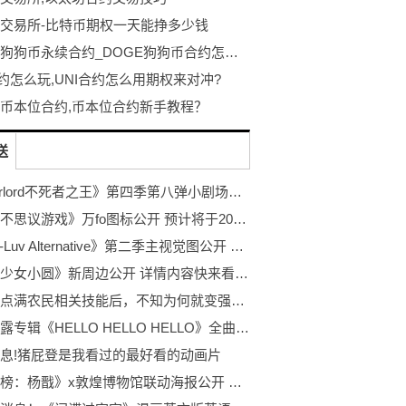
交易所-比特币期权一天能挣多少钱
DOGE狗狗币永续合约_DOGE狗狗币合约怎么玩
合约怎么玩,UNI合约怎么用期权来对冲?
币本位合约,币本位合约新手教程？
送
《Overlord不死者之王》第四季第八弹小剧场公开 已于7月4日开始播出
漫画《不思议游戏》万fo图标公开 预计将于2022年9月面世
《Muv-Luv Alternative》第二季主视觉图公开 将于2022年10月5日开播
《魔法少女小圆》新周边公开 详情内容快来看看吧！
动画《点满农民相关技能后，不知为何就变强了。》主视觉图公布 将于2022年10月1日开始播出
蓝井艾露专辑《HELLO HELLO HELLO》全曲试听片段公开 已于8月17日发售
息!猪屁登是我看过的最好看的动画片
《新神榜：杨戬》x敦煌博物馆联动海报公开 详情内容快来看看吧！