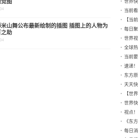
视觉图
-04
【当前
师米山舞公布最新绘制的插图 插图上的人物为
百之助
-04
世界快
每日消