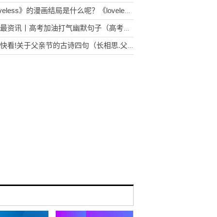
《loveless》的漫画结局是什么呢？《loveless》清明爱立夏吗？
环球最资讯丨高考加油打气幽默句子（高考给自己加油打气的句子）
今日快看!关于父亲节的古诗四句（长相思.父亲节）