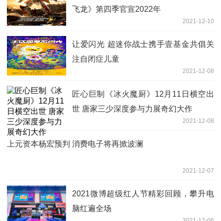
飞龙》第四季官宣2022年
2021-12-10
让爱闪光 超迷你战士携手壹基金共倡关
注自闭症儿童
2021-12-08
匠心巨制《冰火魔厨》12月11日横空出
世 唐家三少深度参与力展奇幻大作
2021-12-08
上元资本杨宏预判 消费电子将再掀波澜
2021-12-07
2021微博超级红人节精彩回顾，攀升电
脑红遍全场
2021-12-06