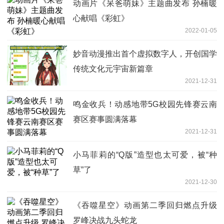
动画片《呆爸萌妹》主题曲发布 孙楠暖
心献唱《彩虹》
2022-01-05
妙音动漫推出首个虚拟数字人，开创国学
传统文化元宇宙新篇章
2021-12-31
鸣金收兵！动感地带5G校园先锋赛云南
赛区赛事圆满落幕
2021-12-31
小马菲莉的“Q版”造型也太可爱，被“种
草”了
2021-12-30
《吞噬星空》动画第二季回归燃点升级
罗峰决战九头蛇龙