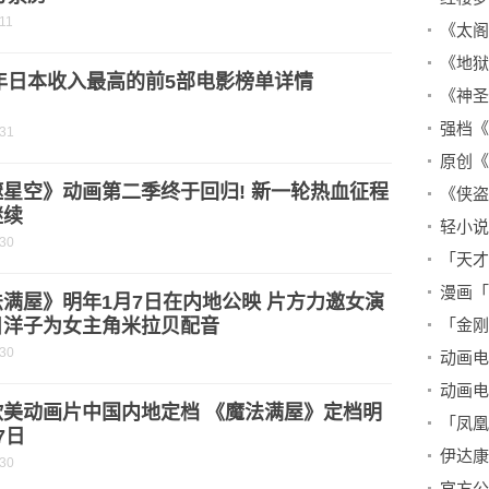
11
《太阁
1年日本收入最高的前5部电影榜单详情
《神圣
强档《
-31
星空》动画第二季终于回归! 新一轮热血征程
《侠盗
继续
轻小说
-30
漫画「
满屋》明年1月7日在内地公映 片方力邀女演
目洋子为女主角米拉贝配音
「金刚
-30
动画电
欧美动画片中国内地定档 《魔法满屋》定档明
「凤凰
7日
-30