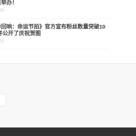
重举办！
-16
命回响：命运节拍》官方宣布粉丝数量突破10
并公开了庆祝贺图
-16