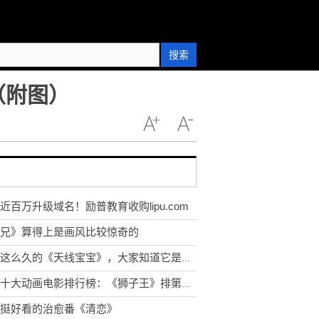
搜索
（附图）
近百万升级域名！励普教育收购lipu.com
兄》算得上是画风比较惊奇的
看了这么久的《天线宝宝》，大家知道它是怎么拍摄的吗?
世界十大动画电影排行榜：《狮子王》排第几？一起来看看吧！
挺好看的治愈番《清恋》