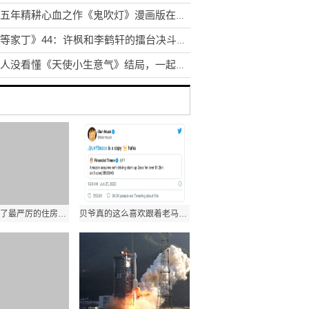
历时五年精耕心血之作《鬼吹灯》漫画版在众多读者期待中清新上市!
《一等家丁》44：许枫和李鹤轩的擂台决斗逐渐到了高潮
很多人没看懂《天使小生意气》结局，一起了解一下吧！
深圳市出台了最严厉的住房调控政策，被称为史无前例的“深八条”
贝爷真的这么喜欢跟着老马的脚步走?