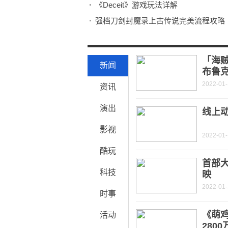
《Deceit》游戏玩法详解
强档刀剑封魔录上古传说完美流程攻略
《轩辕剑外传汉之云》全攻略（含支线
《侠客风云传》碧血丹心全图文攻略 全
「海贼
新闻
布鲁
2022-01
资讯
演出
线上
影视
2022-01
酷玩
首部
科技
映
2022-01-
时事
《萌
活动
280