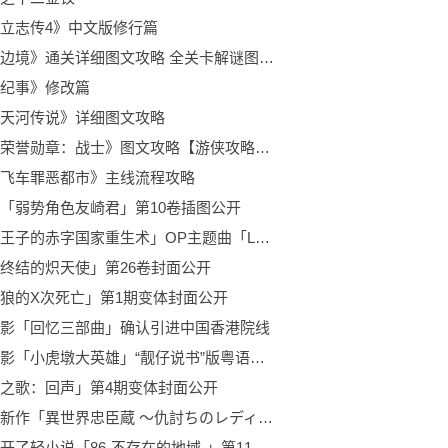
立志传4》中文版修行篇
《地狱边境》通关详细图文攻略 全关卡解谜图文流程攻略
纪事》修改篇
天河传说》详细图文攻略
原创《荣誉勋章：战士》图文攻略【游侠攻略组】（更新中）
飞车罪恶都市》主线流程攻略
「弱势角色友崎君」第10卷插图公开
「天才王子的赤字国家重生术」OP主题曲「LEVEL」真人MV公开
终结的炽天使」第26卷封面公开
狼的X次死亡」第1期变体封面公开
影「回忆三部曲」确认引进中国香港院线
动画电影「小虎墩大英雄」“靓仔说书”版粤语预告公开
之歌：回声」第4期变体封面公开
伊达康新作「異世界忠臣蔵 ～仇討ちのレディア四十七士～」公开封面图
官方公开了轻小说「86-不存在的地域-」第11卷的封面图 将于2月10日发售