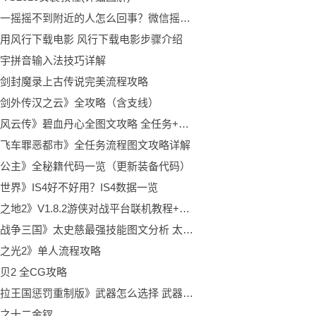
微信摇一摇摇不到附近的人怎么回事？微信摇不到附近人的详细解决方法
用风行下载电影 风行下载电影步骤介绍
宇拼音输入法技巧详解
剑封魔录上古传说完美流程攻略
剑外传汉之云》全攻略（含支线）
《侠客风云传》碧血丹心全图文攻略 全任务+路线+事件详解
飞车罪恶都市》全任务流程图文攻略详解
公主》全秘籍代码一览（更新装备代码）
世界》IS4好不好用？IS4数据一览
《无主之地2》V1.8.2游侠对战平台联机教程+中文免安装硬盘版下载地址
《全面战争三国》太史慈最强技能图文分析 太史慈什么技能好用？
之光2》单人流程攻略
贝2 全CG攻略
《阿玛拉王国惩罚重制版》武器怎么选择 武器选择技巧
之十二金钗