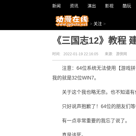
新闻
资讯
演出
影视
酷玩
>
关注
>
《三国志12》教程
时间:
2022-01-19 22:16:05
来源:
游侠网
注意：64位系统无法使用【游戏
我的就是32位WIN7。
关于这个我也略无奈。也不知道有什
只好说声抱歉了！64位的朋友们等
有一点非常重要的我忘了说了。
真是该死。