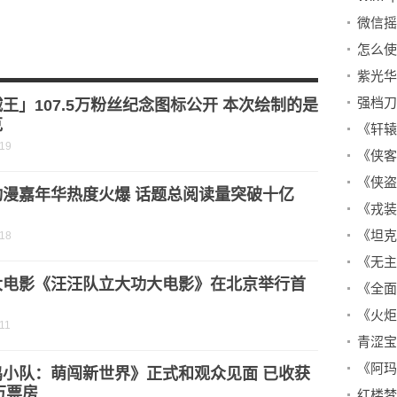
怎么使
）
紫光华
任务+路线+事件详解
强档刀
王」107.5万粉丝纪念图标公开 本次绘制的是
克
《轩辕
-19
《侠盗
动漫嘉年华热度火爆 话题总阅读量突破十亿
《戎装
《坦克
-18
大电影《汪汪队立大功大电影》在北京举行首
《火炬
11
青涩宝
鸡小队：萌闯新世界》正式和观众见面 已收获
0万票房
红楼梦