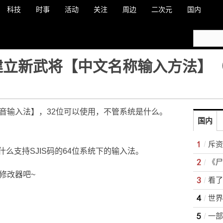
科技
时事
活动
关注
周边
二次元
国内
 建立新武将【中文名称输入方法】
拼音输入法】，32位可以使用，不管系统是什么。
国内
斥资
么支持SJIS码的64位系统下的输入法。
《尸
修改器吧~
一部