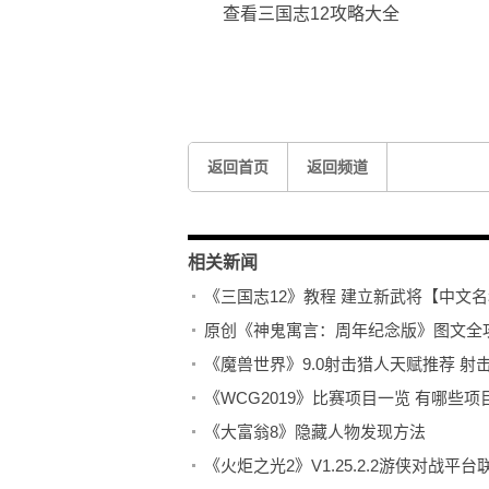
查看三国志12攻略大全
关键词：
《三国志12》教程
建立新武将【中文名称
返回首页
返回频道
相关新闻
《三国志12》教程 建立新武将【中文
原创《神鬼寓言：周年纪念版》图文全
《魔兽世界》9.0射击猎人天赋推荐 射击
《WCG2019》比赛项目一览 有哪些项
《大富翁8》隐藏人物发现方法
《火炬之光2》V1.25.2.2游侠对战