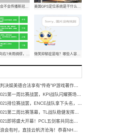
蚊蝇增多，会不会传播新冠病毒?一起来听听专家的解答
美国GPS定位系统是干什么的？能干扰我军导弹吗？
IT向左?OT向右?未雨绸缪，强化电网系统的网络安全防护
微笑抑郁症是啥？哪些人容易“中招”？
最高院判决娱美德合法享有“传奇”IP游戏著作权 盛趣游戏声明不实
PGC 2021第一周比赛战罢，KPI战队闪耀赛场夺得周冠
PGC 2021排位赛战罢，ENCE战队拿下头名，NH战队位列第三
PGC 2021第二周比赛落幕，TL战队稳健发挥勇夺周冠
PGC 2021即将盛大开幕！PCL五剑客共同出征剑指荣耀！
长风破浪会有时，直挂云帆济沧海！恭喜NH战队荣获PGC2021总冠军！