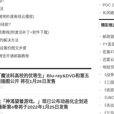
额？
法
随地秒速离线云播放)
换硅胶?
精彩推
安装及激活教程(附激活补丁+软件下载)
邮政银
常的解决方法
YY歪
册与设置的图文步骤
宏基4
微信开通邮箱教程
蚂蚁庄园5月6日答案
地狱邻
制作QQ闪图头像教程
《战争
魔法科高校的优等生」Blu-ray&DVD和第五
插图公开 将在1月26日发售
-21
《收获
《UB
说「神渴望着游戏。」现已公布动画化企划进
《杀出
最新第4卷将于2022年1月25日发售
《兰岛
-21