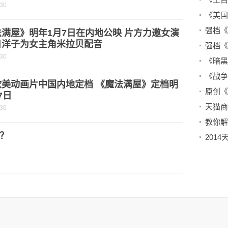
-30
《美国
强档《
满屋》明年1月7日在内地公映 片方力邀女演
目洋子为女主角米拉贝配音
强档《
-30
《战争
欧美动画片中国内地定档 《魔法满屋》定档明
7日
-30
教你解
？