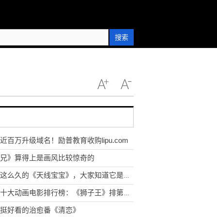
搜索
近百万升级域名！励普教育收购lipu.com
兄》算得上是画风比较惊奇的
看了这么久的《天线宝宝》，大家知道它是怎么拍摄的吗?
世界十大动画电影排行榜：《狮子王》排第几？一起来看看吧！
挺好看的治愈番《清恋》