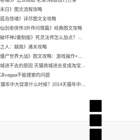
末日》图文流程攻略
孤岛惊魂》详尽图文全攻略
仙剑奇侠传3外传问情篇》经典图文攻略
《暗黑破坏神2重制版》死灵法师怎么加点？死灵法师开荒加点推荐
之人：越南》通关攻略
原创《僵尸世界大战》图文攻略：游戏操作+角色职业+枪械装备+全剧情流程+游戏介绍【游侠攻略组】
天猫商城进不去的原因 天猫商城进去变成淘宝首页是怎么回事?
决vagaa不能搜索的问题
2014天猫年中大促是什么时候？2014天猫年中大促时间表
首页
频道
底部