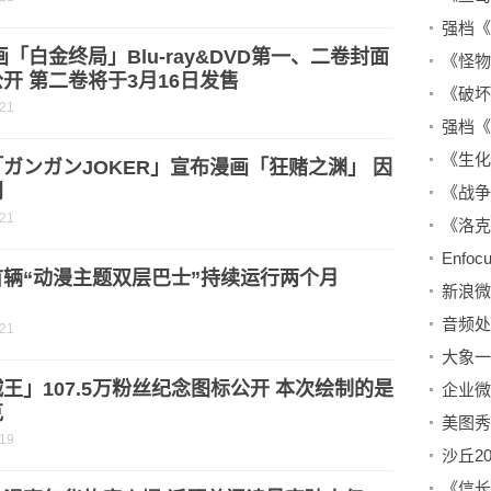
强档《
画「白金终局」Blu-ray&DVD第一、二卷封面
《怪物
开 第二卷将于3月16日发售
《破坏
-21
强档《
ガンガンJOKER」宣布漫画「狂赌之渊」 因
刊
《战争
-21
首辆“动漫主题双层巴士”持续运行两个月
-21
王」107.5万粉丝纪念图标公开 本次绘制的是
克
-19
沙丘20
《信长