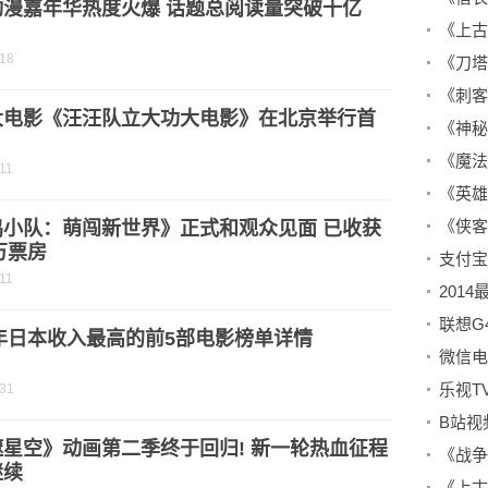
动漫嘉年华热度火爆 话题总阅读量突破十亿
《上古
-18
《刀塔
《刺客
大电影《汪汪队立大功大电影》在北京举行首
《神秘
《魔法
11
《英雄
《侠客
鸡小队：萌闯新世界》正式和观众见面 已收获
0万票房
11
201
联想G
1年日本收入最高的前5部电影榜单详情
微信电
乐视T
-31
B站视
星空》动画第二季终于回归! 新一轮热血征程
《战争
继续
《上古