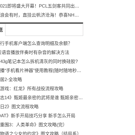
PGC 2021即将盛大开幕！PCL五剑客共同出征剑指荣耀！
长风破浪会有时，直挂云帆济沧海！恭喜NH战队荣获PGC2021总冠军！
送
行手机客户端怎么查询明细及余额？
歪语音播放伴奏时有杂音的解决方法
743g笔记本怎么拆机清灰的同时换硅胶?
迅雷云播“手机看片神器”使用教程(随时随地秒速离线云播放)
居2-全攻略
游戏：红龙》所有战役流程攻略
《三国志14》甄姬最亲密的武将是谁 甄姬亲密关系一览
日2》图文流程攻略
OAT》新手开局技巧分享 新手怎么开局
重围3：人类革命》图文攻略(完）
物语之少女的约定》图文攻略（结局系）