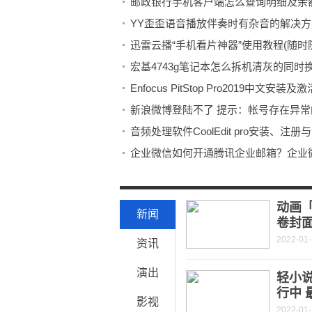
邮政银行手机客户端怎么查询明细及余
YY歪歪语音播放伴奏时有杂音的解决方
迅雷云播“手机看片神器”使用教程(随时
宏基4743g笔记本怎么拆机清灰的同时
Enfocus PitStop Pro2019中文
新浪微博登陆不了 提示：帐号存在异
音频处理软件CoolEdit pro安装、注
企业微信如何开通腾讯企业邮箱？企业
大象一般怀孕多久才能生下一个象宝宝 
美图秀秀闪图怎么做 美图秀秀教你在线
动画「
新闻
卷封面
2022-01
资讯
演出
轻小
行中 
影视
2022-01