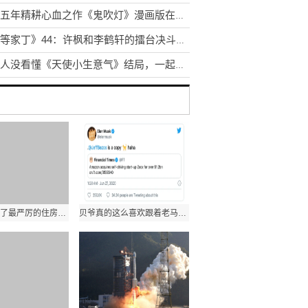
历时五年精耕心血之作《鬼吹灯》漫画版在众多读者期待中清新上市!
《一等家丁》44：许枫和李鹤轩的擂台决斗逐渐到了高潮
很多人没看懂《天使小生意气》结局，一起了解一下吧！
深圳市出台了最严厉的住房调控政策，被称为史无前例的“深八条”
贝爷真的这么喜欢跟着老马的脚步走?