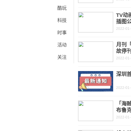
酷玩
TV动
科技
插图公
2022-01
时事
月刊「
活动
故停
关注
2022-01
深圳
2022-01
「海贼
布鲁
2022-01