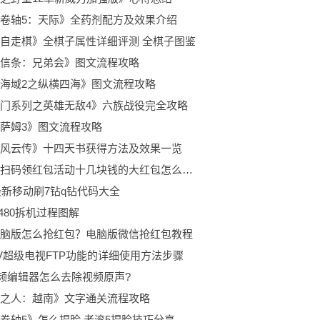
卷轴5：天际》全药剂配方及效果介绍
自走棋》全棋子属性详细评测 全棋子图鉴
信条：兄弟会》图文流程攻略
海域2之纵横四海》图文流程攻略
门系列之英雄无敌4》六族战役完全攻略
萨姆3》图文流程攻略
风云传》十四天书获得方法及效果一览
支付宝扫码领红包活动十几块钱的大红包怎么弄 支付宝扫码领红包十几块钱红包二维码分
4最新移动刷7钻q钻代码大全
480拆机过程图解
脑版怎么抢红包？电脑版微信抢红包教程
V超级电视FTP功能的详细使用方法步骤
频编辑器怎么去除视频原声?
之人：越南》文字通关流程攻略
卷轴5》怎么捏脸 老滚5捏脸技巧分享