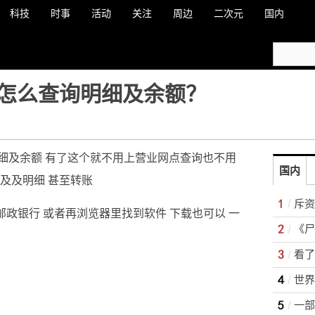
科技
时事
活动
关注
周边
二次元
国内
怎么查询明细及余额？
细及余额 有了这个就不用上营业网点查询也不用
国内
及及明细 甚至转账
斥资
邮政银行 或者再浏览器里找到软件 下载也可以 一
《尸
一部