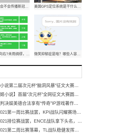
蚊蝇增多，会不会传播新冠病毒?一起来听听专家的解答
美国GPS定位系统是干什么的？能干扰我军导弹吗？
IT向左?OT向右?未雨绸缪，强化电网系统的网络安全防护
微笑抑郁症是啥？哪些人容易“中招”？
次元姬小说第二届次元杯“脑洞风暴”征文大赛进行中！
【次元姬小说】首届“次元杯”全网征文大赛圆满结束
最高院判决娱美德合法享有“传奇”IP游戏著作权 盛趣游戏声明不实
PGC 2021第一周比赛战罢，KPI战队闪耀赛场夺得周冠
PGC 2021排位赛战罢，ENCE战队拿下头名，NH战队位列第三
PGC 2021第二周比赛落幕，TL战队稳健发挥勇夺周冠