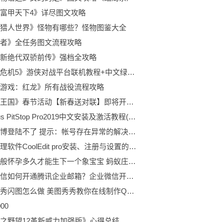
富甲天下4》详尽图文攻略
猎人世界》怪物有哪些？怪物图鉴大全
者》全任务图文流程攻略
新绝代双骄前传》强档全攻略
《生化危机5》游侠对战平台联机教程+中文绿色免安装硬盘版下载地址
游戏：红龙》所有战役流程攻略
《洛克王国》春节活动【新春送对联】即将开启 活动攻略介绍快来看看吧！
Enfocus PitStop Pro2019中文安装及激活教程(附激活补丁+软件下载)
新浪微博登陆不了 提示：帐号存在异常的解决方法
音频处理软件CoolEdit pro安装、注册与设置的图文步骤
大象一般怀孕多久才能生下一个象宝宝 蚂蚁庄园5月6日答案
企业微信如何开通腾讯企业邮箱？企业微信开通邮箱教程
美图秀秀闪图怎么做 美图秀秀教你在线制作QQ闪图头像教程
00
之野望12革新威力加强版》心得总结