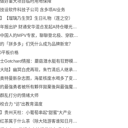
做好重大项目临时用地保障
技设软件科技子公司 含多项AI业务
】【瑠璃乃生贺】生日礼物（莲之空）
最新半年报出炉 财通安华混合发起A持仓曝光！加仓减仓这些股…
和最懂中国人的MPV专家，聊聊登北极、穿欧亚的那些事
的「拼多多」们凭什么成为品牌新宠？
40平板价格
假面骑士Gotchard情报：蘑菇潜水艇有狂野模式，前期怪人很多
【斗罗大陆】幽冥白虎再现，朱竹清后人继承衣钵，剧情逐渐高燃
布莱泽奥特曼新杂志图，海星核废水喝多了变成了盖巴尔加
漆黑使的最強勇者被所有夥伴拋棄後與最強魔物為伍 漫畫01-04 觀後感 西恩是天煞孤星
群乱打分的情绪大师
校合力 “访”出教育温度
】贵州天柱：小葡萄串起“甜蜜”大产业
日月潭红茶属于什么茶（除大陆游客谁知日月潭!茶叶蛋都卖不出）