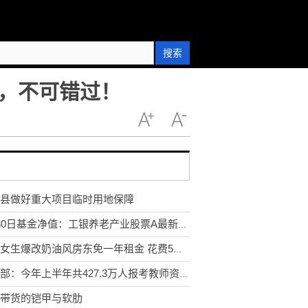
搜索
，不可错过！
县做好重大项目临时用地保障
8月30日基金净值：工银养老产业股票A最新净值1.525，跌0.07%
北漂女生爆改奶油风房东免一年租金 花费5万元改造喜欢的风格很值得
教育部：今年上半年共427.3万人报考教师资格考试
带货的铠甲与软肋