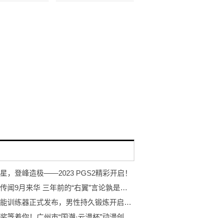
星，登峰造极——2023 PGS2精彩开启！
米山舞传闻9月来华 三年前的“右翼”言论孰是孰非？
岩石智能训练器正式发布，男性持久锻炼开启智能浪潮
万元大奖等着你！广州市“国潮·云漫杯”动漫创作大赛开赛！