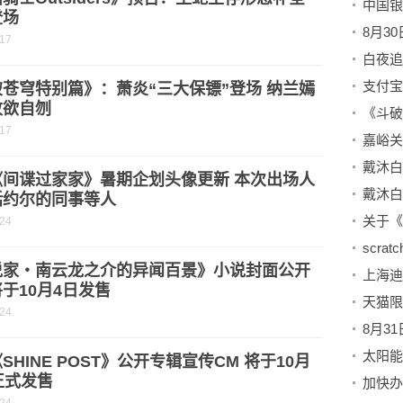
登场
-17
白夜追
苍穹特别篇》：萧炎“三大保镖”登场 纳兰嫣
败欲自刎
-17
嘉峪关
《间谍过家家》暑期企划头像更新 本次出场人
括约尔的同事等人
关于《
-24
scra
说家・南云龙之介的异闻百景》小说封面公开
于10月4日发售
-24
8月3
太阳能
SHINE POST》公开专辑宣传CM 将于10月
正式发售