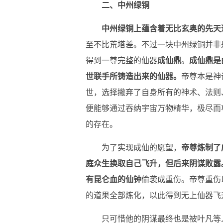
二、中州绿铜
中州绿铜上蕴含着无比玄奥的先天
至不比荒塔差。不过一块中州绿铜并非
得到一尊完整的仙器
成仙鼎
。
成仙鼎是
世联手所铸造出来的仙器。
帝尊本是神
世，选择撇弃了自身所有的神术、法则
便能够通过吞纳宇宙万物精华，极尽而
的存在。
为了实现成仙的愿望，
帝尊炼制了
庭众生换取自己飞升，但后来阴谋败露
有昆仑血的仙钟
偷袭成重伤。帝尊重伤
的道果全部炼化，以此得到无上仙器飞
只可惜他的阴谋最终也是被叶凡等