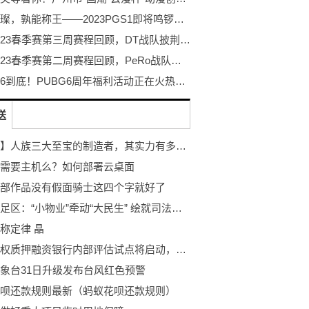
巨星璀璨，孰能称王——2023PGS1即将鸣锣开赛！
PCL2023春季赛第三周赛程回顾，DT战队披荆斩棘登顶周冠
PCL2023春季赛第二周赛程回顾，PeRo战队绝地反击夺桂冠
不落幕6到底！PUBG6周年福利活动正在火热开启！
送
【遮天】人族三大至宝的制造者，其实力有多逆天恐怖，不可错过！
需要主机么？如何部署云桌面
部作品没有假面骑士这四个字就好了
重庆大足区：“小物业”牵动“大民生” 绘就司法为民好“枫”景
称定律 晶
知识产权质押融资银行内部评估试点将启动，不再依赖第三方报告
象台31日升级发布台风红色预警
呗还款规则最新（蚂蚁花呗还款规则）