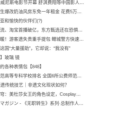
第80届威尼斯电影节开幕 舒淇费翔等中国影人亮相
北漂女生爆改奶油风房东免一年租金 花费5万元改造喜欢的风格很值得
亚和愉快的伙伴们(?)
抖音顶流、淘宝首播破亿，东方甄选还在恐惧什么？
事小情暖！游客遗失贵重手提包 鲤城警方快速寻回
这国“大量援助”，它却说：“我没有”
】玻璃 镜
的各种表情包【848】
公费师范高等专科学校排名 全国6所公费师范大学排名
非遗传统技艺｜非遗文化现状如何？
斗破苍穹：美杜莎女王的角色设定，Cosplay揭示的撩人魅力
メガミマガジン - 《无职转生》系列·总制作人 大泽信博 采访