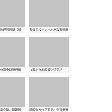
蚂蚁花呗还款规则最新（蚂蚁花呗还款规则）
凝聚家校合力 “访”出教育温度
太阳能：子公司个别银行账户部分资金被冻结
34家北京地区博物馆亮相 服贸会文博文创展区促文物融入生活
安排当红演员空降，逗哏捧哏角色互换，郭德纲此举赢得观众认可
新区全方位拓宽招才引智渠道