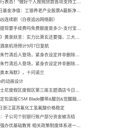
中国银行表态！“做好个人按揭贷款各项支持工作” 回应息差下行、存款高增…
8月30日基金净值：工银养老产业股票A最新净值1.525，跌0.07%
凶连续剧（白夜追凶网络剧）
支付宝提现要手续费吗免费额度是多少-支付宝提现需要手续费吗额度是多少
《斗破》黄泉妖圣：实力比萧玄还要强，三大天阶斗技全传给了萧炎
酒泉机场预计9月7日复航
​戴沐白朱竹清后人登场，紧身衣设定并非删除，可惜结局并不算好
戴沐白朱竹清后人登场，紧身衣设定并非删除，可惜结局并不算好
奥本海默》，十问诺兰
tch的动画设计
上海迪士尼度假区度假区第三座主题酒店今日破土动工
天猫限定包装版CSM Blade腰带&醒剑&觉醒融合器套装公开，价格涨了不少
1日浙江蓝苏氟化工氢氟酸价格稳定
：子公司个别银行账户部分资金被冻结
加快办强办优基础教育 相关政策制度体系进一步健全