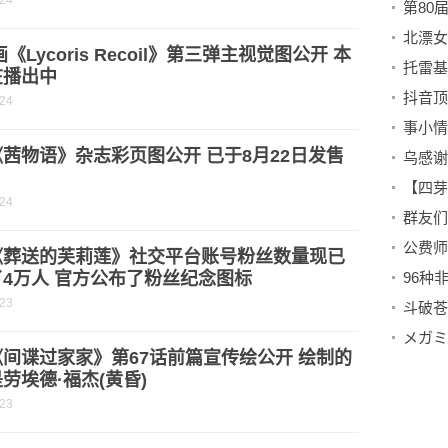
-24
画《Lycoris Recoil》第三弹主视觉图公开 本
托雷基
在播出中
-24
茜物语》杂志彩页图公开 已于8月22日发售
乌感谢
【四芽
-24
群友们
《葬送的芙莉莲》社交平台账号粉丝数量现已
4万人 官方公布了粉丝纪念图标
96种
-23
间谍过家家》第67话前篇宣传绘公开 绘制的
劳埃德·福杰(黄昏)
-23