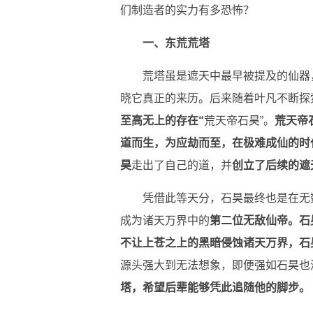
们制造者的实力有多恐怖？
一、东荒荒塔
荒塔虽是遮天中最早被提及的仙器
晓它真正的来历。后来随着叶凡不断探
至高无上的存在“
荒天帝石昊”。
荒天帝
道而生，为应劫而至，在极难成仙的时
昊
走出了自己的道，并
创立了后续的遮
凭借此等天分，石昊最终也是在无
成为诸天万界中的
第二位无敌仙帝。
石
不让上苍之上的黑暗侵蚀诸天万界，石
源头强大到无法想象，即便强如石昊也
塔，希望后辈能够凭此追随他的脚步。