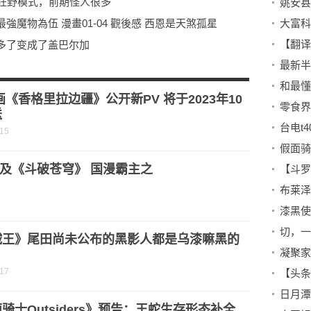
艇有狂野模式，前期怪人很多
姚安县
魔物為伍 漫畫01-04 觀後感 西恩是天煞孤星
大富科
【翻译
多了变成了盖巴尔加
非删除，可惜结局并不算好
画《香格里拉边疆》公开新PV 将于2023年10
零食界
送
台电t
-15
及《斗破苍穹》 国漫霸主之
切，一
贼王》尾田尚未公布的黑影人都是乌漆嘛黑的
凝聚家
？
-17
【头条
骑士Outsiders》预告：王蛇生存形态补全