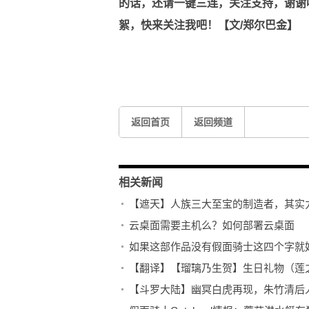
的话，还请一键三连，关注支持，谢谢
絮，快来关注我吧！【文/郑尔巴金】
关键词：
返回首页
返回频道
相关新闻
【遮天】人族三大至宝的制造者，其实
云桌面需要主机么？如何部署云桌面
如果这部作品没有假面骑士这四个字就
【翻译】【瑠璃乃生贺】生日礼物（莲
【斗罗大陆】幽冥白虎再现，朱竹清后