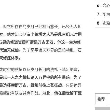
，但它所存在的岁月已经相当悠长，已经无人知
索，他才知晓制造出
荒塔之人乃是乱古纪元时期
石昊的修道资质可谓是万古无双，他这一生为修
代逆天成仙。
为了荡平诸天万界的黑暗动乱，
石
天修炼体系。
数时空的熬炼以及岁月长河的洗礼下踏足绝巅，
昊以一人之力横扫诸天万界中的所有黑暗。为了
昊选择横断万古，继续前往上苍征战。
只是诡异
渴望能有队友并肩作战。为此，
他在后世留下荒
推荐