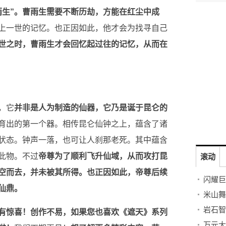
生”。
曹雨生需要不断历劫，方能在红尘中成
上一世的记忆。也正因如此，他才会为找寻自己
世之时，曹雨生才会回忆起过往的记忆，从而在
，它
并非是人为制造的仙器，它乃是诞于昆仑的
育出的第一个器。相传昆仑仙钟之上，蕴含了诸
状态。钟声一落，也可让人刹那老死。其中蕴含
此物。不过
帝尊为了顺利飞升仙域，从而攻打昆
滚动
空而去，并未被其所得。也正因如此，帝尊后续
闪耀巨
仙鼎。
有惊喜！创作不易，如果您也喜欢《遮天》系列