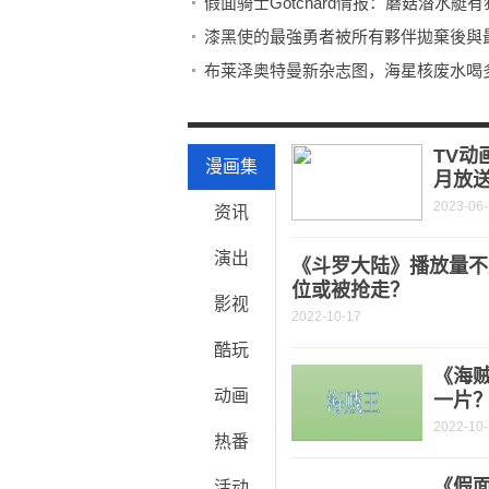
假面骑士Gotchard情报：蘑菇潜水
漆黑使的最強勇者被所有夥伴拋棄後與最強
布莱泽奥特曼新杂志图，海星核废水喝
切，一群乱打分的情绪大师
戴沐白朱竹清后人登场，紧身衣设定并
TV动
漫画集
月放
2023-06
资讯
演出
《斗罗大陆》播放量不
位或被抢走？
影视
2022-10-17
酷玩
《海
动画
一片
2022-10
热番
《假面
活动