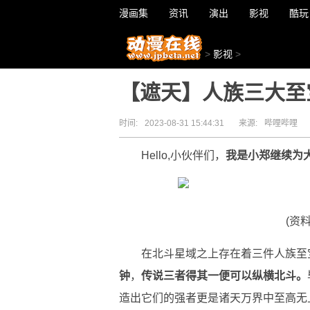
漫画集
资讯
演出
影视
酷玩
>
影视
>
【遮天】人族三大至
时间:
2023-08-31 15:44:31
来源:
哔哩哔哩
Hello,小伙伴们，
我是小郑继续为
(资
在北斗星域之上存在着三件人族至
钟
，
传说三者得其一便可以纵横北斗。
造出它们的强者更是诸天万界中至高无