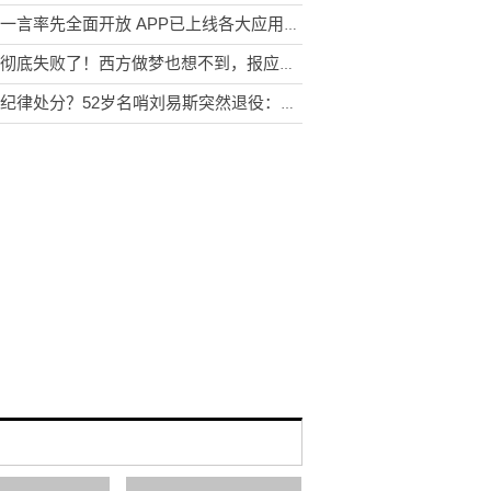
文心一言率先全面开放 APP已上线各大应用商店
华为彻底失败了！西方做梦也想不到，报应竟来得这么快！
逃避纪律处分？52岁名哨刘易斯突然退役：NBA官宣终止对其调查