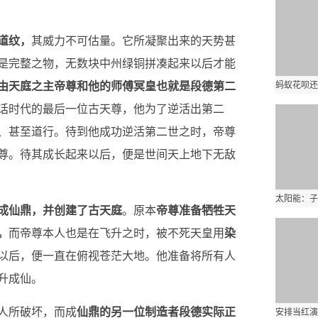
道纹，
其威力不可估量。它所凝聚出来的天势甚
是完整之物，无数块中州绿铜拼凑起来以后才能
由天庭之主帝尊和他的师傅冥皇也就是段德第二
话时代的最后一位古天尊，他为了逆活出第二
、甚至道行。待到他成功逆活第二世之时，帝尊
尊。待其成长起来以后，便是世间天上地下无敌
成仙鼎，并创建了古天庭
。原本
帝尊准备牺牲天
。
而帝尊本人也是在飞升之时，被不死天皇用
染
以后，便一直在俯视苍茫大地。他准备将所有人
升成仙。
人所破坏，而成
仙鼎的另一位制造者段德实际正