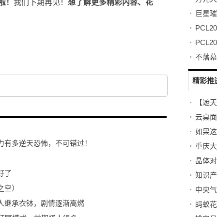
啦！
我们下期再见！
想了解更多精彩内容、花
精彩推
云桌面
如果这
力有多逆天恐怖，不可错过！
晶体对
好了
之空）
中央气
人继承衣钵，剧情逐渐高燃
蚂蚁花