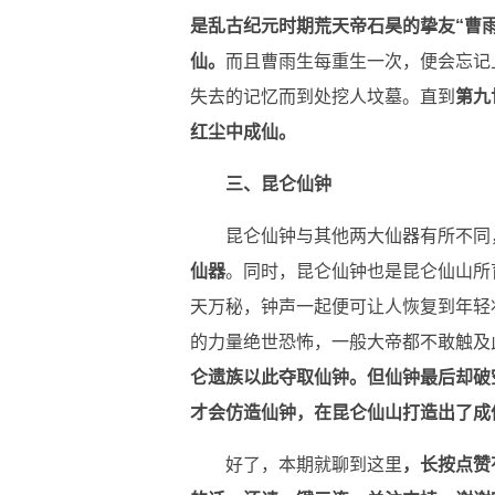
是乱古纪元时期荒天帝石昊的挚友“曹雨
仙。
而且曹雨生每重生一次，便会忘记
失去的记忆而到处挖人坟墓。直到
第九
红尘中成仙。
三、昆仑仙钟
昆仑仙钟与其他两大仙器有所不同
仙器
。同时，昆仑仙钟也是昆仑仙山所
天万秘，钟声一起便可让人恢复到年轻
的力量绝世恐怖，一般大帝都不敢触及
仑遗族以此夺取仙钟。但仙钟最后却破
才会仿造仙钟，在昆仑仙山打造出了成
好了，本期就聊到这里
，长按点赞