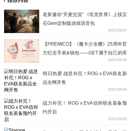
推荐内容
老舅邀你“开麦交流” 《坦克世界》上线宝
石Gem定制版游戏语音包
2023-09-07
【PREMICO】《魔卡少女樱》25周年官
方纪念手表&钱包——GET属于自己的库
2023-09-06
洛魔法阵
明日热爱 战意补完！ROG x EVA联名新
品全网开售
2023-09-05
战力补完！ ROG x EVA信仰联名装备预
约开启
2023-09-02