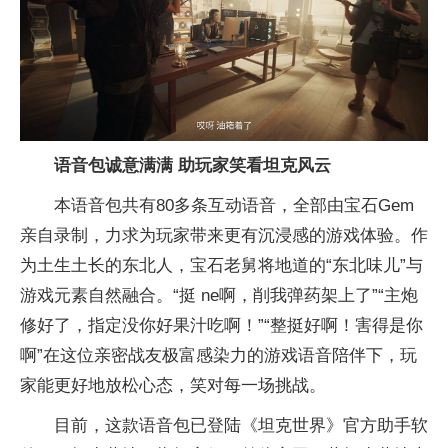
语音包诚意
满满
助
玩家笑看坦克风云
本语音包共有80多条互动语音，全部由宝石Gem
亲自录制，力求为
玩家带来更有沉浸感的游戏体验。作
为土生土长的东北人，宝石老舅将地道的“东北味儿”与
游戏元素自然融合。“挺 ne啊，削我弹药架上了”“主炮
修好了，指定没你好果汁吃啊！”“整挺好啊！害得是你
啊”在这位亲密战友极富感染力的游戏语音陪伴下，
玩
家能更好地放松心态，笑对每一场挑战。
目前，这款语音包已登陆《坦克世界》官方助手软