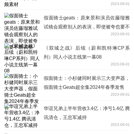
2023-09-01
假面骑士geats：原来景和演员佐藤瑠雅
试镜会观察别人的表演，即使被夸也要不
2023-09-01
断调整
《双城之战》后续（蔚和凯特琳CP系
列）同人小说主线第一幕08
2023-09-01
假面骑士：小杉健同时展示三大变声器，
假面骑士Geats超全集2024年春季发售
2023-09-01
华谊兄弟上半年营收3.4亿：净亏1.4亿 腾
讯清仓，王忠军减持
2023-09-01