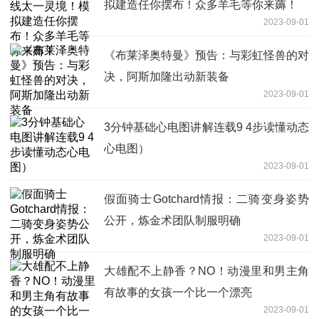
拟建造任你摆布！众多羊毛等你来薅！
2023-09-01
《布莱泽奥特曼》预告：与彩虹怪兽的对
决，阿斯加隆出动新装备
2023-09-01
3分钟基础心电图讲解连载9 4步读懂动态
心电图）
2023-09-01
假面骑士Gotchard情报：二骑变身姿势
公开，炼金术团队制服明确
2023-09-01
大雄配不上静香？NO！动漫里和男主角
有故事的女孩一个比一个漂亮
2023-09-01