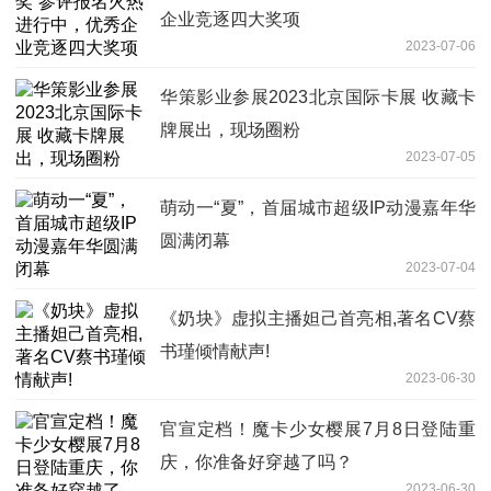
企业竞逐四大奖项
2023-07-06
华策影业参展2023北京国际卡展 收藏卡
牌展出，现场圈粉
2023-07-05
萌动一“夏”，首届城市超级IP动漫嘉年华
圆满闭幕
2023-07-04
《奶块》虚拟主播妲己首亮相,著名CV蔡
书瑾倾情献声!
2023-06-30
官宣定档！魔卡少女樱展7月8日登陆重
庆，你准备好穿越了吗？
2023-06-30