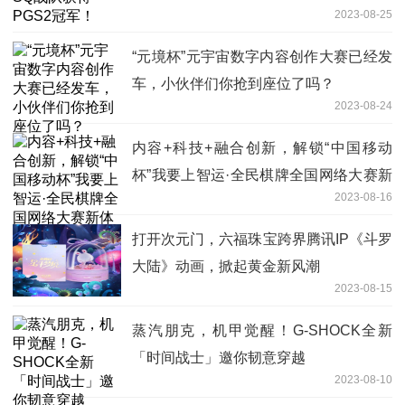
2023-08-25
“元境杯”元宇宙数字内容创作大赛已经发
车，小伙伴们你抢到座位了吗？
2023-08-24
内容+科技+融合创新，解锁“中国移动
杯”我要上智运·全民棋牌全国网络大赛新
2023-08-16
体验
打开次元门，六福珠宝跨界腾讯IP《斗罗
大陆》动画，掀起黄金新风潮
2023-08-15
蒸汽朋克，机甲觉醒！G-SHOCK全新
「时间战士」邀你韧意穿越
2023-08-10