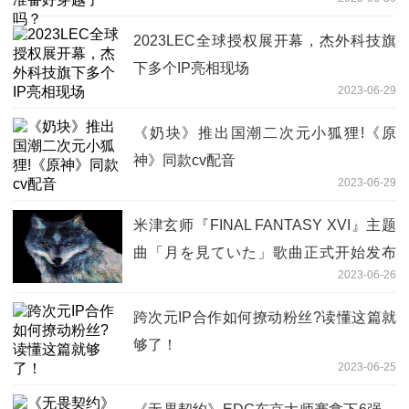
2023LEC全球授权展开幕，杰外科技旗
下多个IP亮相现场
2023-06-29
《奶块》推出国潮二次元小狐狸!《原
神》同款cv配音
2023-06-29
米津玄师『FINAL FANTASY XVI』主题
曲「月を見ていた」歌曲正式开始发布
2023-06-26
以深青色狼为主题的全新封面首次公开
跨次元IP合作如何撩动粉丝?读懂这篇就
够了！
2023-06-25