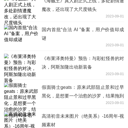
《海贼王》真人剧正式上线，多处剧情遭
魔改，还出现了大尺度镜头
2023-09-01
国内首批“合法 AI ”备案，用户价值却成
谜
2023-09-01
《布莱泽奥特曼》预告：与彩虹怪兽的对
决，阿斯加隆出动新装备
2023-09-01
假面骑士geats：原来武部阻止景和过早
黑化，是想要一个治愈的沙罗，结果拖到
2023-09-01
40多话
高清初音未来图片（绝美系）-16周年-视
频素材