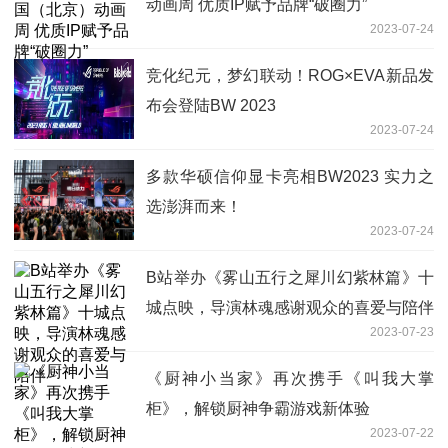
动画周 优质IP赋予品牌“破圈力”
2023-07-24
竞化纪元，梦幻联动！ROG×EVA新品发
布会登陆BW 2023
2023-07-24
多款华硕信仰显卡亮相BW2023 实力之
选澎湃而来！
2023-07-24
B站举办《雾山五行之犀川幻紫林篇》十
城点映，导演林魂感谢观众的喜爱与陪伴
2023-07-23
《厨神小当家》再次携手《叫我大掌
柜》，解锁厨神争霸游戏新体验
2023-07-22