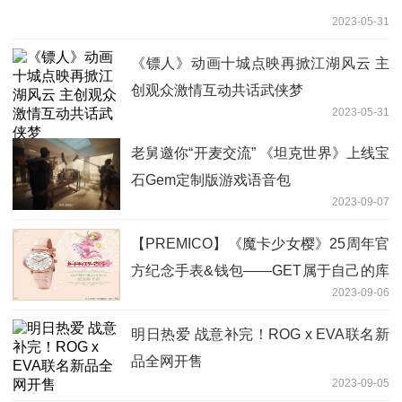
2023-05-31
《镖人》动画十城点映再掀江湖风云 主
创观众激情互动共话武侠梦
2023-05-31
老舅邀你“开麦交流” 《坦克世界》上线宝
石Gem定制版游戏语音包
2023-09-07
【PREMICO】《魔卡少女樱》25周年官
方纪念手表&钱包——GET属于自己的库
2023-09-06
洛魔法阵
明日热爱 战意补完！ROG x EVA联名新
品全网开售
2023-09-05