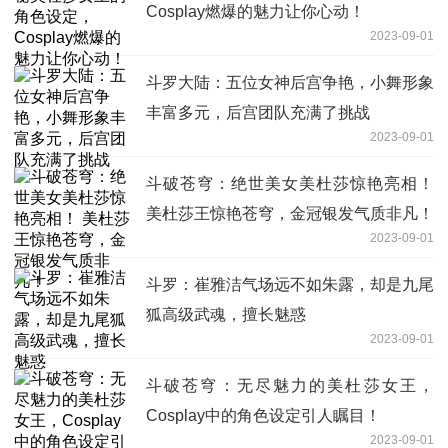
Cosplay燃爆的魅力让你心动！
2023-09-01
斗罗大陆：五位女神后宫争艳，小舞形象
丰富多元，后宫团队充满了挑战
2023-09-01
斗破苍穹：绝世美女美杜莎惊艳亮相！
美杜莎王惊艳苍穹，金冠银发气质非凡！
2023-09-01
斗罗：崔雅洁气场远不如朱露，却是九尾
狐高级武魂，擅长魅惑
2023-09-01
斗破苍穹：无尽魅力的美杜莎女王，
Cosplay中的角色设定引人瞩目！
2023-09-01