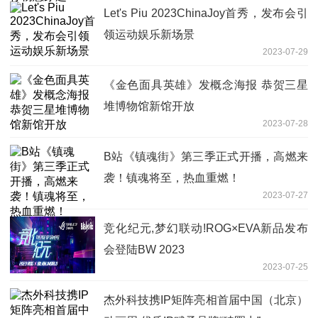
Let's Piu 2023ChinaJoy首秀，发布会引
领运动娱乐新场景
2023-07-29
《金色面具英雄》发概念海报 恭贺三星
堆博物馆新馆开放
2023-07-28
B站《镇魂街》第三季正式开播，高燃来
袭！镇魂将至，热血重燃！
2023-07-27
竞化纪元,梦幻联动!ROG×EVA新品发布
会登陆BW 2023
2023-07-25
杰外科技携IP矩阵亮相首届中国（北京）