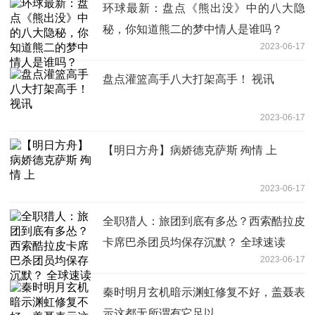
环球最新：盘点《熊出没》中的八大隐
秘，你知道熊二的梦中情人是谁吗？
2023-06-17
盘点灌篮高手八大打架高手！ 视讯
2023-06-17
【明日方舟】病娇德克萨斯 殉情 上
2023-06-17
全职猎人：旅团到底有多怂？西索酷拉皮
卡席巴杀团员均保存沉默？ 全球速读
2023-06-17
秦时明月玄机暗示渊虹修复不好，盖聂表
示这都无所谓有它足以