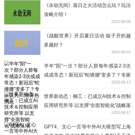
《永劫无间》落日之火活动怎么玩？玩法
攻略介绍！
2022-08-08
《战舰世界》开启夏日活动 箱子开的越
多越好？
2022-08-05
半年“阳”一次？部分人群每年感染2-3次
或成常态！新冠后“蛇缠腰”变多了？专家
2023-06-17
认为…|世界热消息
世界新动态：柳工：已成立AI技术＆控制
应用研究所等 以支撑“全面智能化”战略落
2023-06-17
地
GPT4、文心一言等中外AI大模型写上海