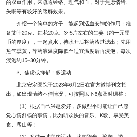
的双重作用，来疏通经络、理气和血，对于焦虑情绪、
失眠等有较好的缓解效果。
介绍一个简单的方子，能起到活血安神的作用：准
备艾叶20克、红花20克、3~5片左右的生姜（约一元硬
币的厚度），一起煮水，待水开后将药渣过滤出；先用
热气熏蒸，等药液温度降低至适宜温度后再浸泡，每次
浸泡约15~30分钟。
3、焦虑或抑郁：多运动
北京安定医院于2023年6月2日在官方微博刊文指
出，如出现情绪不佳情况，可按照以下6点及时调整：
（1）根据自己兴趣爱好，多做些平时能让自己感
觉心情舒畅的事情，比如听欢快的音乐、K歌、享受美
食、爬山等；
（2）多做一些室内运动，比如跑步、瑜伽、游