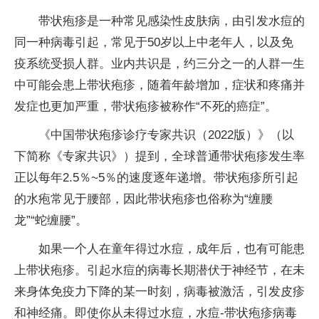
带状疱疹是一种常见感染性皮肤病，由引发水痘的
同一种病毒引起，常见于50岁以上中老年人，以及免
疫系统受损人群。业内共识是，约三分之一的人群一生
中可能会患上带状疱疹，随着年龄增加，症状和疼痛并
发症也更加严重，带状疱疹被称作“不死的癌症”。
《中国带状疱疹诊疗专家共识（2022版）》（以
下简称《专家共识》）提到，全球普通带状疱疹发生率
正以每年2.5％~5％的速度逐年递增。带状疱疹所引起
的水疱常见于腰部，因此带状疱疹也俗称为“缠腰
龙”“蛇缠腰”。
如果一个人在童年得过水痘，成年后，也有可能患
上带状疱疹。引起水痘的病毒长期潜伏于神经节，在未
来身体免疫力下降的某一时刻，病毒被激活，引发皮疹
和神经痛。即使你从未得过水痘，水痘-带状疱疹病毒