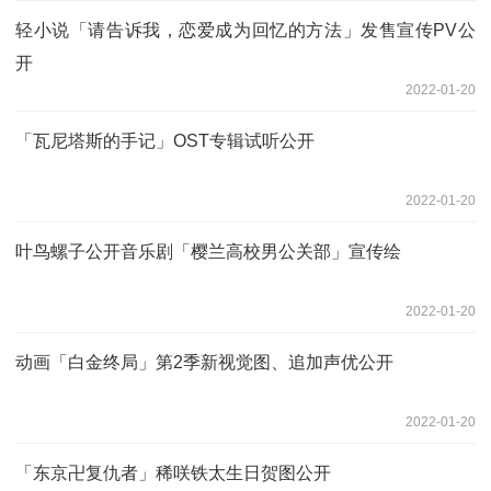
轻小说「请告诉我，恋爱成为回忆的方法」发售宣传PV公
开
2022-01-20
「瓦尼塔斯的手记」OST专辑试听公开
2022-01-20
叶鸟螺子公开音乐剧「樱兰高校男公关部」宣传绘
2022-01-20
动画「白金终局」第2季新视觉图、追加声优公开
2022-01-20
「东京卍复仇者」稀咲铁太生日贺图公开