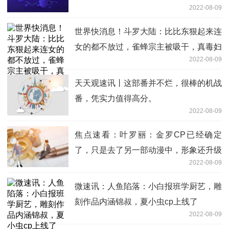
2022-08-09
世界快消息！斗罗大陆：比比东狠起来连
女的都不放过，雀蜂宗主被吸干，真毒妇
2022-08-09
天天观速讯丨这部番并不烂，很棒的机战
番，凭实力值得高分。
2022-08-09
焦点速看：叶罗丽：金罗CP已经确定
了，只是去了另一部动漫中，形象还升级
2022-08-09
了
微速讯：人鱼陷落：小白报班学厨艺，雕
刻作品内涵锦叔，夏小虫cp上线了
2022-08-09