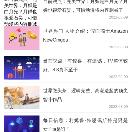
当前观点：完美世界：月婵是白月光？月
婵也很爱石昊，可惜动漫将内容删减了
2022-08-09
世界热门:人物介绍：假面骑士Amazon
NewOmgea
2022-08-09
当前视点！有惊喜，有遗憾，TV整体较
好。8.8真不至于
2022-08-09
世界微头条丨逻辑完整、高潮迭起的顶尖
智斗作品
2022-08-09
每日信息：利姆鲁·特恩佩斯特是男是
女？ta是谁？