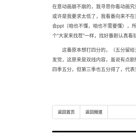
在意动画崩不崩的，我寻思你看动画究
或许是我要求太低了，我看番向来不在
会ppt（咱也不懂，咱也不需要懂）
个“大家来找茬”一样，找好番剧认真看
这番原本想打四分的，（五分留给
发觉，这原来是双线内容，虽说有点剧
四季五分，但第三季也五分得了，代表
关键词：
大家来找茬
emmm
茵蒂克丝
返回首页
返回频道