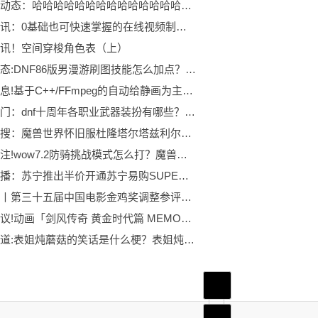
全球新动态：哈哈哈哈哈哈哈哈哈哈哈哈哈哈哈哈哈哈哈哈哈哈哈哈哈哈哈哈哈哈哈
环球资讯：0基础也可快速掌握的在线视频制作软件
讯！空间穿梭角色表（上）
全球动态:DNF86版男漫游刷图技能怎么加点？加点方案是什么？
每日讯息!基于C++/FFmpeg的自动给静画为主的MMD生成字幕时间轴的土方法
当前热门：dnf十周年各职业武器装扮有哪些？dnf十周年武器装扮外观怎么样？
今日热搜：魔兽世界怀旧服杜隆塔尔塔兹利尔的镐任务怎么做？任务完成攻略是什么？
每日关注!wow7.2防骑挑战模式怎么打？魔兽世界神器挑战任务如何完成？
当前快播：苏宁推出半价开通苏宁易购SUPER会员卡活动
快资讯丨第三十五届中国电影金鸡奖调整参评影片报名范围
每日热议!动画「剑风传奇 黄金时代篇 MEMORIAL EDITION」主视觉图公开
全球报道:表姐炖蘑菇的笑话是什么梗？表姐炖蘑菇有何笑点？
首页