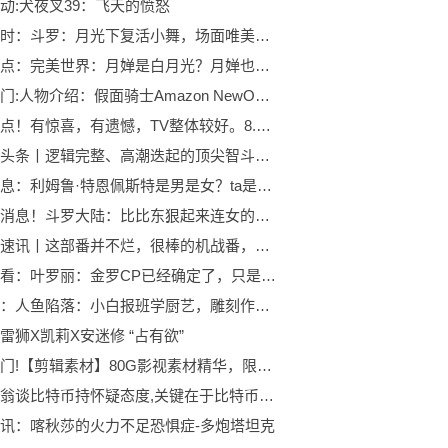
动:犬夜叉39：飞天的愤怒
环球实时：斗罗：月光下复活小舞，场面唯美浪漫，复活后的小舞灵动极了
当前观点：完美世界：月婵是白月光？月婵也很爱石昊，可惜动漫将内容删减了
世界热门:人物介绍：假面骑士Amazon NewOmgea
当前视点！有惊喜，有遗憾，TV整体较好。8.8真不至于
世界微头条丨逻辑完整、高潮迭起的顶尖智斗作品
每日信息：利姆鲁·特恩佩斯特是男是女？ta是谁？
世界快消息！斗罗大陆：比比东狠起来连女的都不放过，雀蜂宗主被吸干，真毒妇
天天观速讯丨这部番并不烂，很棒的机战番，凭实力值得高分。
焦点速看：叶罗丽：金罗CP已经确定了，只是去了另一部动漫中，形象还升级了
微速讯：人鱼陷落：小白报班学厨艺，雕刻作品内涵锦叔，夏小虫cp上线了
雷狮X凯莉X安迷修 “占有欲”
今日热门!【剪辑素材】80G影视素材精华，限时领取！UP主必备！ 影视 | 鬼畜 | 动漫 | 混剪
亿万富翁谈比特币持怀疑态度,关键在于比特币期权.
讯：喀秋莎的火力不足恐惧症-多炮塔坦克