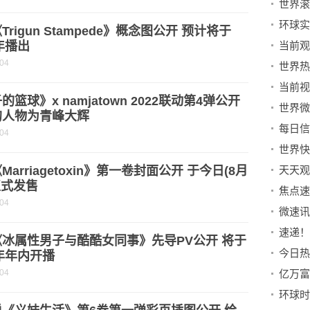
世界滚
Trigun Stampede》概念图公开 预计将于
3年播出
-04
的篮球》x namjatown 2022联动第4弹公开
的人物为青峰大辉
-04
Marriagetoxin》第一卷封面公开 于今日(8月
正式发售
-04
速递！
冰属性男子与酷酷女同事》先导PV公开 将于
3年年内开播
-04
环球时