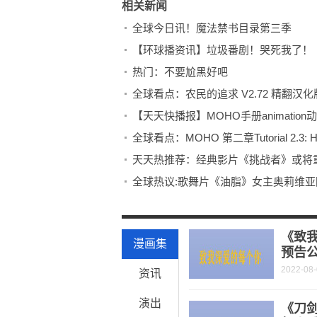
相关新闻
全球今日讯！魔法禁书目录第三季
【环球播资讯】垃圾番剧！哭死我了！
热门：不要尬黑好吧
全球看点：农民的追求 V2.72 精翻汉化
【天天快播报】MOHO手册animation
全球看点：MOHO 第二章Tutorial 2.3: Hi
天天热推荐：经典影片《挑战者》或将
全球热议:歌舞片《油脂》女主奥莉维亚
天天微资讯！《我是格鲁特》最新海报
全球报道:《指环王：力量之戒》曝光全
《致
漫画集
预告公
2022-08
资讯
演出
《刀剑