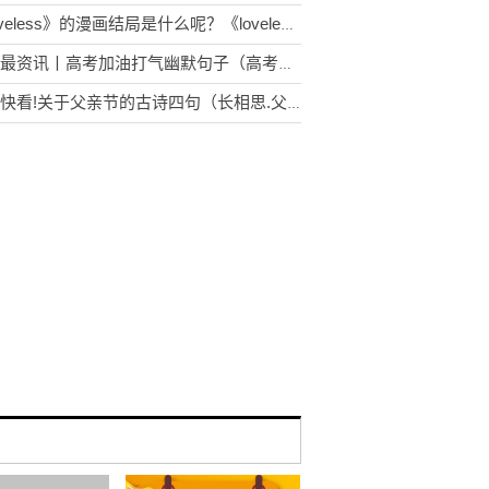
《loveless》的漫画结局是什么呢？《loveless》清明爱立夏吗？
环球最资讯丨高考加油打气幽默句子（高考给自己加油打气的句子）
今日快看!关于父亲节的古诗四句（长相思.父亲节）