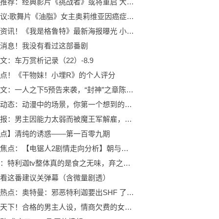
天天热推荐：经典影片《挑战者》或将重启 大超卡维尔出演
全球热议:歌舞片《油脂》女主奥莉维亚因癌症去世 享年73岁
天天微资讯！《我是格鲁特》最新海报曝光 小格鲁特沉迷于护肤
消息！我没有看过这部番剧
文：车万赏析记录（22）-8.9
点！《干物妹！小埋R》的个人评分
今日热文：一人之下5预告来袭，“封神”之章陈朵篇，背后高光张楚岚？
天天新动态：动漫中的场景，你第一个想到的是哪些？
焦点日报：男主因能力太弱而被魔王军解雇，辗转到人类小镇开始了冒险者的第二人生
点】清纯的诱惑——第一百零九期
世界观焦点：【电锯人2剧情走向分析】朝与夜之间
热推荐：特利迦tv整体真的是食之无味，弃之可惜
看这番建议关弹幕（含微量剧透）
环球观热点：奥特曼：邪恶特利迦要出SHF 了，看起来挺帅气的，并且还绑定了泽塔配件
天天观天下！合格的男主人设，情商欠费的女主和男二人设