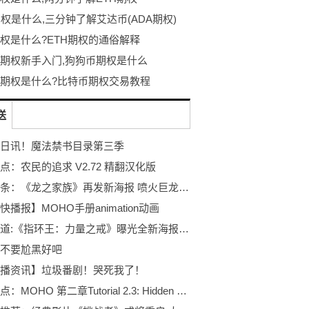
期权是什么,三分钟了解艾达币(ADA期权)
期权是什么?ETH期权的通俗解释
期权新手入门,狗狗币期权是什么
期权是什么?比特币期权交易教程
送
日讯！魔法禁书目录第三季
点：农民的追求 V2.72 精翻汉化版
世界头条：《龙之家族》再发新海报 喷火巨龙成为绝对主角
快播报】MOHO手册animation动画
全球报道:《指环王：力量之戒》曝光全新海报 精灵女王出场
不要尬黑好吧
播资讯】垃圾番剧！哭死我了！
全球看点：MOHO 第二章Tutorial 2.3: Hidden Edges