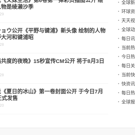
说《义妹生活》第6卷第一弹彩页插图公开 绘
人物是绫濑沙季
-29
天天视
ショウ公开《平野与键浦》新头像 绘制的人物
野大河和键浦昭
-28
共度的夜晚》15秒宣传CM公开 将于8月3日
-28
说《夏日的冰山》第一卷封面公开 于今日7月
正式发售
-20