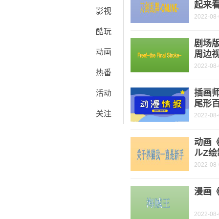
起来
影视
2022-08
酷玩
剧场版动
动画
周边
2022-08
热番
插画
活动
尾形
关注
2022-08
动画
ルZ
2022-08
漫画《
2022-08