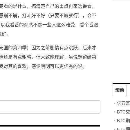
竟看的是什么，搞清楚自己的重点再来选番看，
意崩不崩，打斗好不好（只要不尬就行），会不
，所以我看番的观感不像一些人这么难受，看个番跟
就好。
天国的第四季）因为之前剧情有点跳跃，后来才
情还是有点粗略，但大致能理解，虽说想留给第
我对其的喜欢，感觉明明可以更优秀的说。
滚动
BTC
BTC
ETH