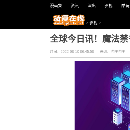
漫画集
资讯
演出
影视
酷玩
>
影视
>
全球今日讯！魔法禁
时间:
2022-08-10 06:45:58
来源:
哔哩哔哩