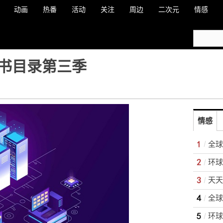
动画
热番
活动
关注
周边
二次元
情感
书目录第三季
情感