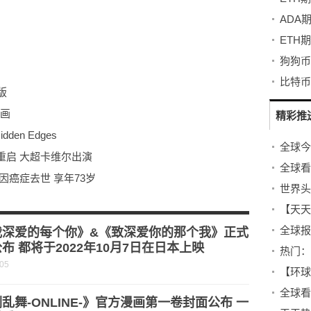
ADA
ETH
狗狗币
比特币
版
动画
精彩推
dden Edges
全球今
重启 大超卡维尔出演
全球看
因癌症去世 享年73岁
曝光 小格鲁特沉迷于护肤
【天天
新海报 精灵女王出场
我深爱的每个你》&《致深爱你的那个我》正式
布 都将于2022年10月7日在日本上映
热门：
-05
【环球
乱舞-ONLINE-》官方漫画第一卷封面公布 一