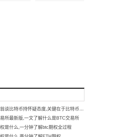
亿万富翁谈比特币持怀疑态度,关键在于比特币期权.
交易所最新版,一文了解什么是BTC交易所
期权是什么,一分钟了解btc期权全过程
期权是什么,两分钟了解ETH期权