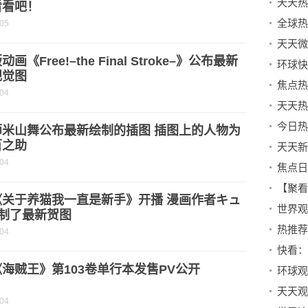
看看吧！
-05
画《Free!–the Final Stroke–》公布最新
环球快
视觉图
焦点热
-04
天天热
师米山舞公布最新绘制的插图 插图上的人物为
百之助
-04
【聚看
《关于养猫我一直是新手》开播 漫画作者キュ
绘制了最新贺图
-04
快看：
海贼王》第103卷单行本发售PV公开
-04