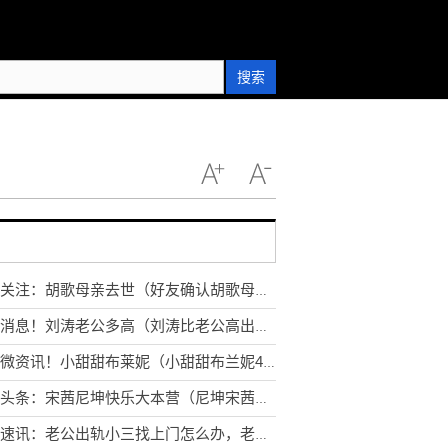
搜索
全球关注：胡歌母亲去世（好友确认胡歌母亲去世消息）
环球消息！刘涛老公多高（刘涛比老公高出半个头）
天天微资讯！小甜甜布莱妮（小甜甜布兰妮40岁生日）
全球头条：宋茜尼坤快乐大本营（尼坤宋茜近十年不同台）
环球速讯：老公出轨小三找上门怎么办，老公出轨婚外情小三找上门