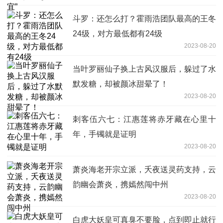
斗罗：还怎么打？霍雨浩团队最高的王冬
24级，对方最低都有24级
2023-08-20
当叶罗丽仙子换上古风汉服后，躲过了水
默发糖，却被颜冰甜晕了！
2023-08-20
刺客伍六七：江惠莲将赤牙藏在心里十
年，手镯就是证明
2023-08-20
萧炎海老开宗立派，夭夜送灵药支持，云
韵幽会萧炎，携嫣然闯中州
2023-08-20
白虎大妖皇可真臭不要脸，点到即止就行