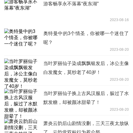
游客畅享永不落幕“夜东湖”
2023-08-16
奥特曼中的3个情圣，你被哪一个迷住了
呢？
2023-08-20
当叶罗丽仙子染成飘飘银发后，冰公主像
白发魔女，莫纱老了40岁！
2023-08-20
当叶罗丽仙子换上古风汉服后，躲过了水
默发糖，却被颜冰甜晕了！
2023-08-20
萧炎云韵后山剧情没删，三天三夜太放纵
了，云韵党双标行为惹众怒