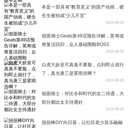
本是一部具有“教育意义”的国产动画，硬
生生被拍成“少儿不宜”
2023-08-20
假面骑士Geats第49话预告详解，英寿或
将复活回归，众人基础围殴BOSS
2023-08-20
白虎大妖皇可真臭不要脸，点到即止就行
了，真当唐三是霍雨浩啊？
2023-08-20
假面骑士：对比令和时代的女二待遇，大
部分都比女主待遇好
2023-08-20
扭扭棒DIY向日葵，让社区老少其乐融融