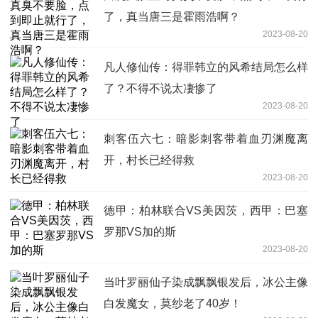
了，真当唐三是霍雨浩啊？
2023-08-20
凡人修仙传：得罪韩立的风希结局怎么样
了？不得不说太凄惨了
2023-08-20
刺客伍六七：暗影刺客带着血刃渊魔离
开，村长已经得救
2023-08-20
德甲：柏林联合VS美因茨，西甲：巴塞
罗那VS加的斯
2023-08-20
当叶罗丽仙子染成飘飘银发后，冰公主像
白发魔女，莫纱老了40岁！