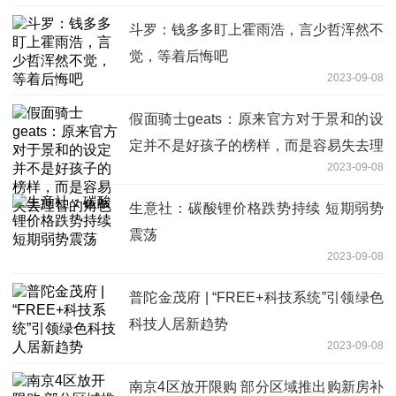
斗罗：钱多多盯上霍雨浩，言少哲浑然不
觉，等着后悔吧
2023-09-08
假面骑士geats：原来官方对于景和的设
定并不是好孩子的榜样，而是容易失去理
2023-09-08
智的角色
生意社：碳酸锂价格跌势持续 短期弱势
震荡
2023-09-08
普陀金茂府 | “FREE+科技系统”引领绿色
科技人居新趋势
2023-09-08
南京4区放开限购 部分区域推出购新房补