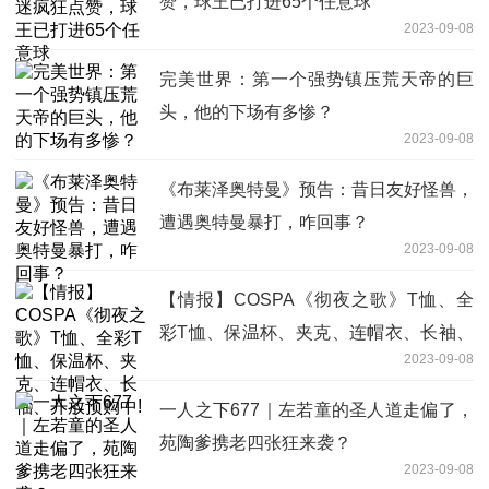
赞，球王已打进65个任意球
2023-09-08
完美世界：第一个强势镇压荒天帝的巨
头，他的下场有多惨？
2023-09-08
《布莱泽奥特曼》预告：昔日友好怪兽，
遭遇奥特曼暴打，咋回事？
2023-09-08
【情报】COSPA《彻夜之歌》T恤、全
彩T恤、保温杯、夹克、连帽衣、长袖、
2023-09-08
开放预购中!
一人之下677｜左若童的圣人道走偏了，
苑陶爹携老四张狂来袭？
2023-09-08