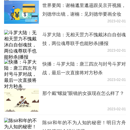
世界要闻：谢楠邋里邋遢跟吴京开视频，
刘德华出镜，谢楠：见刘德华要画全妆
2023-02-01
斗罗大陆：无相天罡力不愧戴沐白自创魂
技，两位魂尊联手也能秒杀|播报
2023-02-01
快播：斗罗大陆：唐三四次与封号斗罗对
战，最后一次直接将对方秒杀
2023-02-01
那个戴“螺旋”眼镜的女孩现在怎么样了？
2023-02-01
陈sir和年的不为人知的秘密！明日方舟