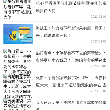
第47届香港国际电影节曝主题海报 郭富
城担任大使
2023-02-01
海贼王：能力者不行就说果实废，尾田：
来，你试试这三颗！
2023-02-01
热门看点：小孩都看不下去的穿帮镜头：
奥特曼的水管我忍了，海绵宝宝的手铐太
2023-02-01
明显了
火影：宇智波鼬破解了秽土转生，五影反
应太大！言语之间证明鼬无敌的存在:当
2023-02-01
前热讯
天天速读：第四季的剧情节奏掌握的非常
差