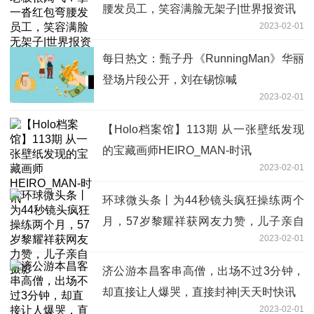
腰发员工，笑容满脸无架子|世界报资讯
2023-02-01
每日热文：甄子丹《RunningMan》华丽
登场片段公开，刘在锡惊喊
2023-02-01
【Holo档案馆】113期 从一张壁纸发现
的宝藏画师HEIRO_MAN-时讯
2023-02-01
环球微头条丨为44秒镜头疯狂操练两个
月，57岁黎耀祥获网友力赞，儿子亲自
2023-02-01
摄影
济公游本昌客串高僧，出场不过3分钟，
却直接让人爆哭，直接封神|天天时快讯
2023-02-01