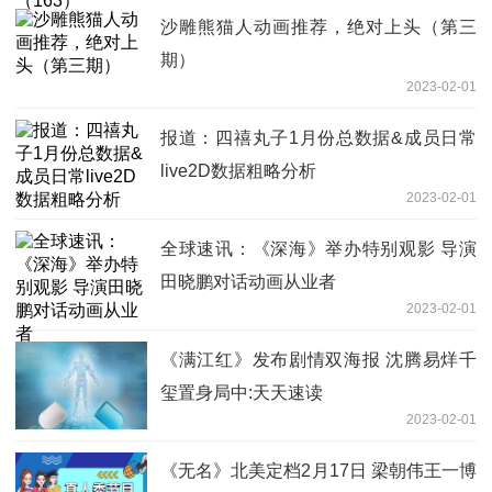
沙雕熊猫人动画推荐，绝对上头（第三
期）
2023-02-01
报道：四禧丸子1月份总数据&成员日常
live2D数据粗略分析
2023-02-01
全球速讯：《深海》举办特别观影 导演
田晓鹏对话动画从业者
2023-02-01
《满江红》发布剧情双海报 沈腾易烊千
玺置身局中:天天速读
2023-02-01
《无名》北美定档2月17日 梁朝伟王一博