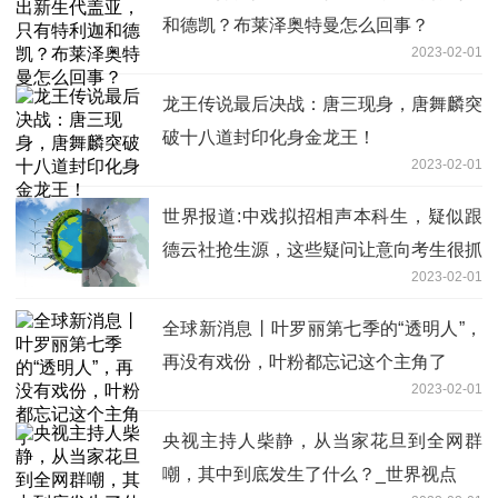
和德凯？布莱泽奥特曼怎么回事？
2023-02-01
龙王传说最后决战：唐三现身，唐舞麟突
破十八道封印化身金龙王！
2023-02-01
世界报道:中戏拟招相声本科生，疑似跟
德云社抢生源，这些疑问让意向考生很抓
2023-02-01
狂
全球新消息丨叶罗丽第七季的“透明人”，
再没有戏份，叶粉都忘记这个主角了
2023-02-01
央视主持人柴静，从当家花旦到全网群
嘲，其中到底发生了什么？_世界视点