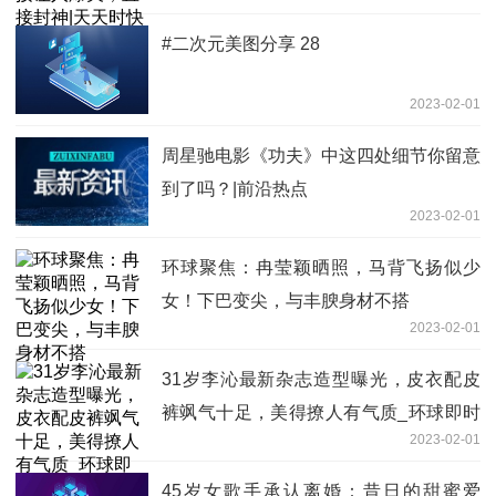
#二次元美图分享 28
2023-02-01
周星驰电影《功夫》中这四处细节你留意
到了吗？|前沿热点
2023-02-01
环球聚焦：冉莹颖晒照，马背飞扬似少
女！下巴变尖，与丰腴身材不搭
2023-02-01
31岁李沁最新杂志造型曝光，皮衣配皮
裤飒气十足，美得撩人有气质_环球即时
2023-02-01
看
45岁女歌手承认离婚：昔日的甜蜜爱