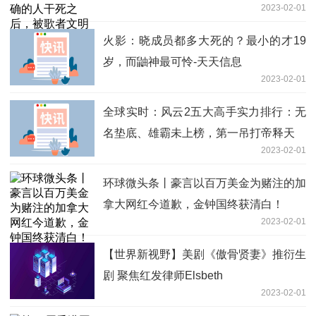
2023-02-01
向箔”毁灭了～
火影：晓成员都多大死的？最小的才19
岁，而鼬神最可怜-天天信息
2023-02-01
全球实时：风云2五大高手实力排行：无
名垫底、雄霸未上榜，第一吊打帝释天
2023-02-01
环球微头条丨豪言以百万美金为赌注的加
拿大网红今道歉，金钟国终获清白！
2023-02-01
【世界新视野】美剧《傲骨贤妻》推衍生
剧 聚焦红发律师Elsbeth
2023-02-01