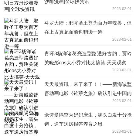
沙雕漫画|全球快资讯
2023-02-01
斗罗大陆：邪眸圣王尊为百万年魂兽，但
在上古真龙面前也稍逊一筹
2023-02-01
青环3杨洋诸葛亮造型路透好古韵，贾玲
关晓彤cos大小乔对比太搞笑-天天观察
2023-02-01
天天最资讯丨来了来了！！——新海诚监
督动画电影《铃芽之旅》确认引进中国内
2023-02-01
地 ，档期待定！
佘诗曼隔空为妈妈庆生，满头白发十分抢
镜，送车送房报答养育之恩
2023-02-01