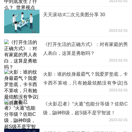
2023-02-01
天天滚动:#二次元美图分享 30
2023-02-01
《打开生活的正确方式》：对有家庭的男
人表白，这算是勇敢吗？
2023-02-01
火影：谁的纹身最霸气？我爱罗垫底，卡
卡西不算啥，只有她最炫酷没有争议|当
2023-02-01
前聚焦
《火影忍者》“火遁”也能分等级？佐助C
级，鼬神B级，超S级不是宇智波！
2023-02-01