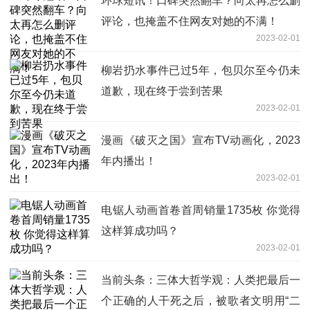
环球短讯！口碑突然翻车？向太再怎么删
评论，也掩盖不住网友对她的不满！
2023-02-01
柳岩扔水事件已过5年，包贝尔至今仍未
道歉，现在终于尝到苦果
2023-02-01
漫画《破灭之国》宣布TV动画化，2023
年内播出！
2023-02-01
电锯人动画首卷首周销量1735枚 你觉得
这样算成功吗？
2023-02-01
当前头条：三体大哲学观：人类把最后一
个正确的人干死之后，被歌者文明用“二