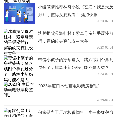
小编倾情推荐神奇小说《玄幻：我是大反
派》，值得反复观看！:焦点快播
2023-02-01
沈腾携父母游桂林！紧牵母亲的手缓慢前
行，穿豹纹夹克似农村大爷
2023-02-01
带偏小孩子的穿帮镜头：猪八戒四个鼻孔
过分了，蜡笔小新妈妈可能不是人类？
2023-02-01
2023年度日本动画电影票房整理1
2023-02-01
何家劲当工厂老板很阔气！拿一沓红包弯