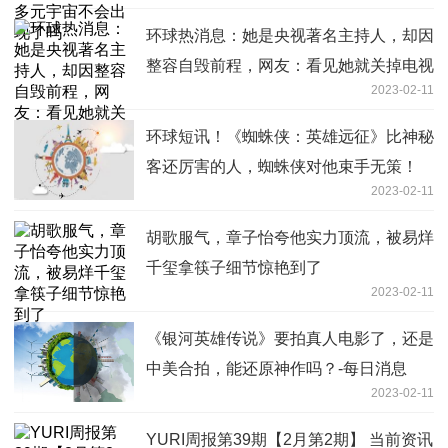
环球热消息：她是央视著名主持人，却因
整容自毁前程，网友：看见她就关掉电视
2023-02-11
环球短讯！《蜘蛛侠：英雄远征》比神秘
客还厉害的人，蜘蛛侠对他束手无策！
2023-02-11
胡歌服气，章子怡夸他实力顶流，被易烊
千玺拿筷子细节惊艳到了
2023-02-11
《银河英雄传说》要拍真人电影了，还是
中美合拍，能还原神作吗？-每日消息
2023-02-11
YURI周报第39期【2月第2期】 当前资讯