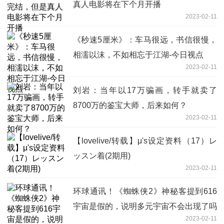
真人电影将在下个月开播
2023-02-11
《秒速5厘米》：车马很远，书信很慢，
相濡以沫，不如相忘于江湖-今日视点
2023-02-11
刘岩：当年以17万骗画，转手就卖了
8700万的鉴宝大师，后来如何？
2023-02-11
【lovelive/转载】μ's设定资料（17）レ
ッスン着(2期用)
2023-02-11
环球通讯！《蜘蛛侠2》神秘客提到616
宇宙是假的，说明多元宇宙不会出现了吗
2023-02-11