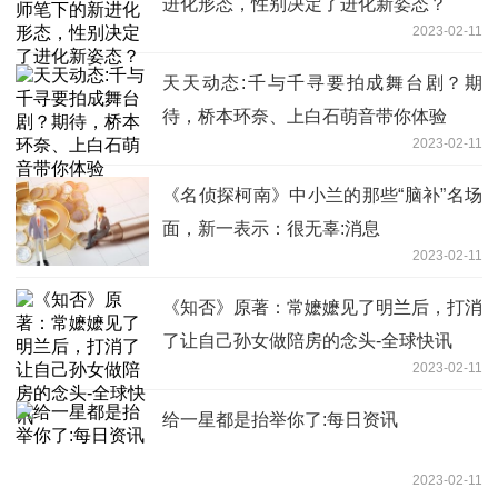
进化形态，性别决定了进化新姿态？
2023-02-11
天天动态:千与千寻要拍成舞台剧？期
待，桥本环奈、上白石萌音带你体验
2023-02-11
《名侦探柯南》中小兰的那些“脑补”名场
面，新一表示：很无辜:消息
2023-02-11
《知否》原著：常嬷嬷见了明兰后，打消
了让自己孙女做陪房的念头-全球快讯
2023-02-11
给一星都是抬举你了:每日资讯
2023-02-11