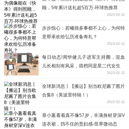
顾，5年累计送礼超5百万-环球热推荐
2023-02-11
步步惊心：若曦很多事都不上心，为何特
意帮承欢给弘历准备寿礼？
2023-02-11
每日动态!周华健儿子进军主持圈，混血
儿长相别有风采，搭档同是星二代女生
2023-02-11
全球新消息丨【搬运】别当欧尼酱了图片
合集8（美波里特辑！）
2023-02-11
章小蕙看着真不像57岁，丰满身材穿深V
连衣裙，挡不住的贵妇感-世界微动态