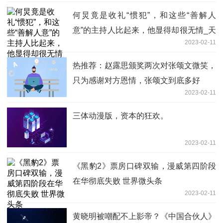
何炅竟是收礼“惯犯”，和这些“善解人
意”的主持人比起来，他显得却很无情_天
2023-02-11
天快播
热推荐：赵露思颁奖两次对张颂文微笑，
只为感谢对方恩情，张颂文到底多好
2023-02-11
三体动漫版，资本的狂欢。
2023-02-11
《黑豹2》票房口碑双输，漫威第四阶段
在华彻底失败 世界微头条
2023-02-11
黄晓明被嘲配不上影帝？《中国合伙人》