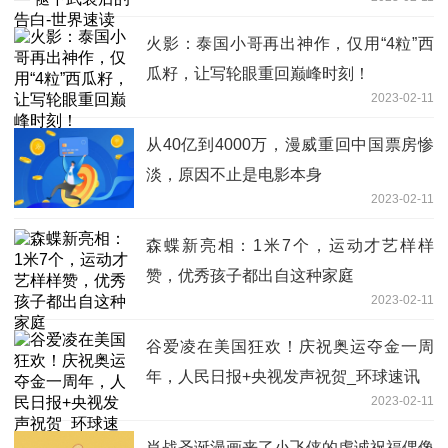
火影：泰国小哥再出神作，仅用“4粒”西
瓜籽，让写轮眼重回巅峰时刻！
2023-02-11
从40亿到4000万，漫威重回中国票房惨
淡，原因不止是电影本身
2023-02-11
森蝶新亮相：1米7个，运动才艺样样
赞，优秀孩子都出自这种家庭
2023-02-11
谷爱凌在美国狂欢！庆祝奥运夺金一周
年，人民日报+央视发声祝贺_环球速讯
2023-02-11
肖战圣诞漫画来了小飞侠的虔诚祝福偶像