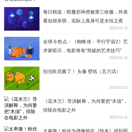
每日精选：暗魔邪神虎被唐三收服，外表
看似很呆萌，实际上真身可是永恒之夜
2023-02-11
全球今热点：《蜘蛛侠：平行宇宙2》艺
术家暗示，电影将有“突破的艺术技巧”
2023-02-11
别当欧尼酱了！ 头像 壁纸（五六话）
2023-02-11
《花木兰》导演解释，为何要把“木须”，
排除在电影之外
2023-02-11
太卑微！粉丝为偶像能在《快本》得到照