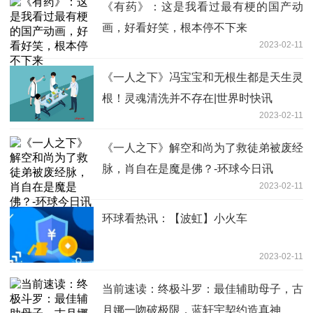
《有药》：这是我看过最有梗的国产动
画，好看好笑，根本停不下来
2023-02-11
《一人之下》冯宝宝和无根生都是天生灵
根！灵魂清洗并不存在|世界时快讯
2023-02-11
《一人之下》解空和尚为了救徒弟被废经
脉，肖自在是魔是佛？-环球今日讯
2023-02-11
环球看热讯：【波虹】小火车
2023-02-11
当前速读：终极斗罗：最佳辅助母子，古
月娜一吻破极限，蓝轩宇契约造真神