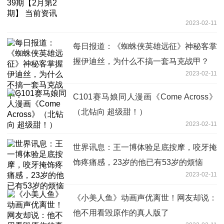
2023-02-11
每日报道：《蜘蛛侠英雄远征》神秘客掌
握伊迪丝，为什么不搞一套马克战甲？
2023-02-11
C101赛马娘同人漫画《Come Across》
（北钻向 超级甜！）
2023-02-11
世界讯息：王一博体验足底按摩，咬牙掩
饰疼痛感，23岁的他已有53岁的烦恼
2023-02-11
《小美人鱼》动画声优离世！网友却说：
他不用看毁原作的真人版了