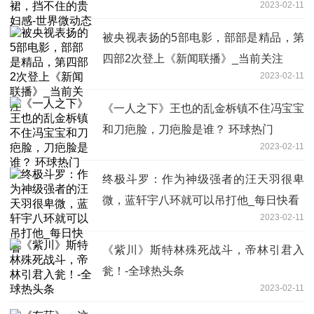
2023-02-11
被央视表扬的5部电影，部部是精品，第
四部2次登上《新闻联播》_当前关注
2023-02-11
《一人之下》王也的乱金柝镇不住冯宝宝
和刀疤脸，刀疤脸是谁？ 环球热门
2023-02-11
终极斗罗：作为神级强者的汪天羽很卑
微，蓝轩宇八环就可以吊打他_每日快看
2023-02-11
《紫川》斯特林殊死战斗，帝林引君入
瓮！-全球热头条
2023-02-11