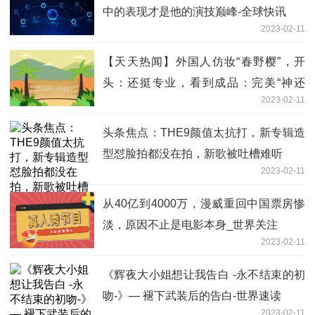
中的表现才是他的演技巅峰-全球快讯
2023-02-11
【天天热闻】外国人仿妆“春野樱”，开
头：还挺专业，看到成品：完美“神还
2023-02-11
原”！
头条焦点：THE9颜值太抗打，新专辑造
型怼脸拍都没在拍，新歌被吐槽难听
2023-02-11
从40亿到4000万，漫威重回中国票房惨
淡，原因不止是电影本身_世界关注
2023-02-11
《辉夜大小姐想让我告白 -永不结束的初
吻-》— 褪下武装后的告白-世界速读
2023-02-11