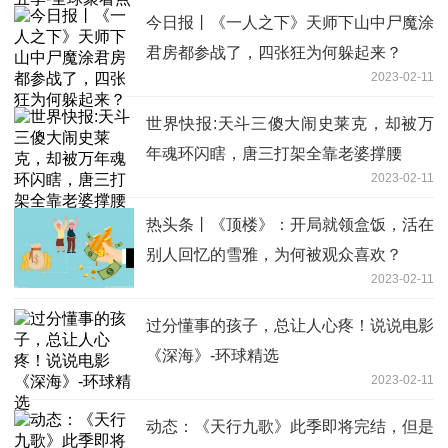
今日报丨《一人之下》天师下山中尸魔涂
君房都参战了，四张狂为何躲起来？
2023-02-11
世界快报:天斗三傻大闹史莱克，却被万
年魂环闪瞎，唐三打架全靠老婆撑腰
2023-02-11
热头条丨《顶楼》：开局就领盒饭，活在
别人回忆的雪雅，为何被观众喜欢？
2023-02-11
过分懂事的孩子，总让人心疼！说说电影
《深海》-环球精选
2023-02-11
动态：《天行九歌》此季即将完结，但是