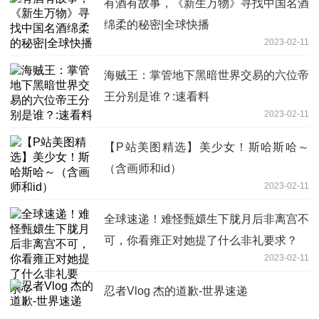
有酒有故事，《新生万物》寻找中国名酒
绵柔的秘密|全球快播
2023-02-11
海贼王：掌管地下黑暗世界交易的六位帝
王分别是谁？:速看料
2023-02-11
【P站美图精选】美少女！斯哈斯哈～
（含画师和id）
2023-02-11
全球速递！难怪甄嬛生下胧月后非离宫不
可，你看雍正对她提了什么非礼要求？
2023-02-11
忍者Vlog 杰的道歉-世界速递