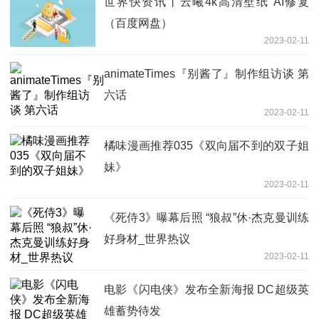
世界快资讯丨云曦4k高清壁纸 AI修复
（百度网盘）
2023-02-11
animateTimes『别酱了』制作组访谈 第
六话
2023-02-11
橘味漫画推荐035《双向届不到的双子姐
妹》
2023-02-11
《死侍3》曝幕后照 “狼叔”休·杰克曼训练
好身材_世界热议
2023-02-11
电影《闪电侠》发布全新海报 DC超级英
雄蓄势待发