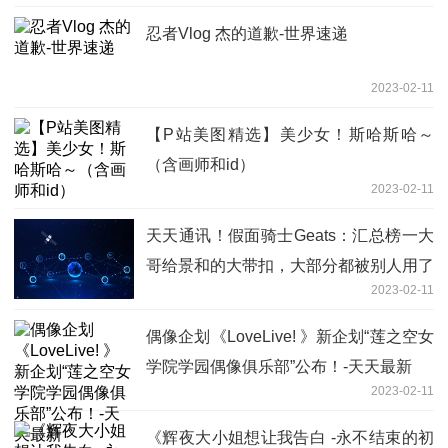
忍者Vlog 杰的道歉-世界速递
2023-02-11
【P站美图精选】美少女！斯哈斯哈～
（含画师和id）
2023-02-11
天天通讯！假面骑士Geats：汇总榜一大
哥给景和的大带扣，大部分都被别人用了
2023-02-11
偶像企划《LoveLive! 》新企划“莲之空女
学院学园偶像俱乐部”公布！-天天最新
2023-02-11
《辉夜大小姐想让我告白 -永不结束的初