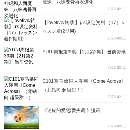
魔蛛，八蛛魂骨再次进化
2023-02-11
【lovelive/转载】μ's设定资料（17）レ
ッスン着(2期用)
2023-02-11
YURI周报第39期【2月第2期】 当前资讯
2023-02-11
C101赛马娘同人漫画《Come Across》
（北钻向 超级甜！）
2023-02-11
《迷糊的爱/恋爱失调 》漫画
2023-02-11