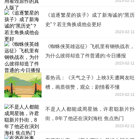
2023-02-11
《追逐繁星的孩子》成了新海诚的“黑历
史”？若主角换成他会更好
2023-02-11
《蜘蛛侠英雄远征》飞机里有钢铁战衣，
为什么彼得却造了件普通的:今日播报
2023-02-11
看热讯：《天气之子》上映3天遭网友吐
槽，画质很赞，观众：剧情看不懂
2023-02-11
不是人人都能成周星驰，许君聪新片扑
街，8年了他还在演刘海柱 焦点热门
2023-02-11