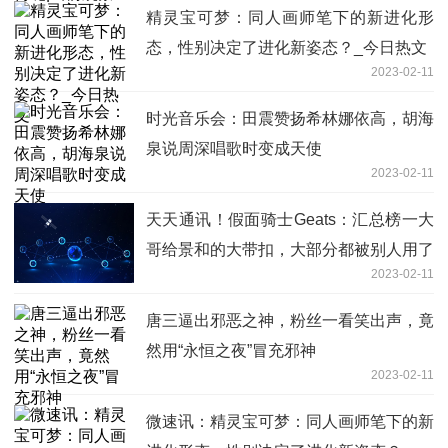
精灵宝可梦：同人画师笔下的新进化形
态，性别决定了进化新姿态？_今日热文
2023-02-11
时光音乐会：田震赞扬希林娜依高，胡海
泉说周深唱歌时变成天使
2023-02-11
天天通讯！假面骑士Geats：汇总榜一大
哥给景和的大带扣，大部分都被别人用了
2023-02-11
唐三逼出邪恶之神，粉丝一看笑出声，竟
然用“永恒之夜”冒充邪神
2023-02-11
微速讯：精灵宝可梦：同人画师笔下的新