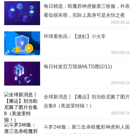
每日精选：暗魔邪神虎被唐三收服，外表
看似很呆萌，实际上真身可是永恒之夜
2023-02-11
环球看热讯：【波虹】小火车
2023-02-11
每日转发百万现场MLTD图(2/11)
2023-02-11
全球新消息丨【搬运】别当欧尼酱了图片
合集8（美波里特辑！）
2023-02-11
斗罗246集：唐三击杀暗魔邪神虎和人面