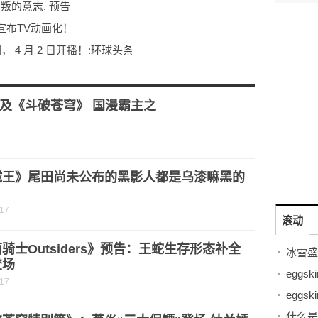
叛的意志. 预告
宣布TV动画化！
 4 月 2 日开播！:环球头条
他的驯鹿.2
及《斗破苍穹》 国漫霸主之
贼王》尾田尚未公布的黑影人都是乌漆嘛黑的
？
-17
滚动
骑士Outsiders》预告：王蛇生存形态补全
登场
-17
什么是