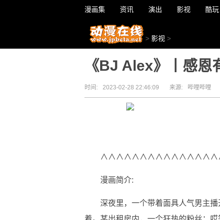
漫画集
资讯
演出
影视
酷玩
>
影视
>
《BJ Alex》丨感
时间:
2023-02-28 22:46:09
来源:
哔哩哔哩
∧∧∧∧∧∧∧∧∧∧∧∧∧∧∧
漫画简介:
深夜里，一个带着面具人气男主播
着。某出租房内，一个狂热的粉丝：哎