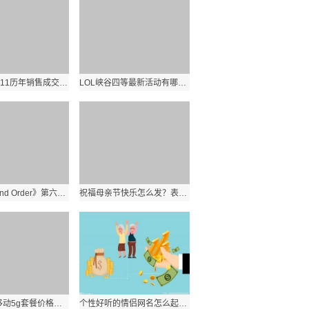
淘宝天猫双11历年销售成交额数据是多少？历年双十一淘宝天猫业绩分析？ 环球实时
LOL峡谷四等最新活动有哪些？活动规则奖励有哪些？:世界看热讯
《Fate Grand Order》第六章怎么玩？FGO第六章敌方配置汇总？_世界报资讯
祝福母亲节快乐怎么发？表达了妈妈辛苦了女神节日快乐的句子有哪些？
2021中国移动5g套餐价格是多少？移动5g卡最新流量套餐资费一览表？
个性好听的情侣网名怎么起？简短配对情侣昵称专用有哪些？