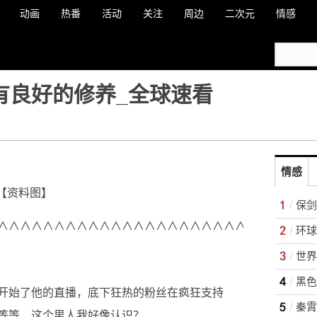
动画
热番
活动
关注
周边
二次元
情感
恩有良好的修养_全球速看
情感
【资料图】
保剑
∧∧∧∧∧∧∧∧∧∧∧∧∧∧∧∧∧∧∧∧∧∧∧∧∧∧∧∧
世界
黑色
开始了他的直播，底下狂热的粉丝在疯狂支持
秦霄
等等，这个男人我好像认识？