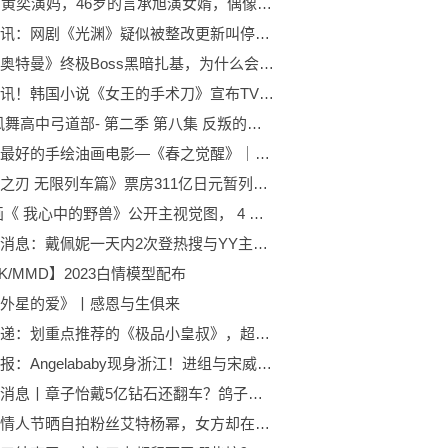
45岁的黄奕演妈，46岁的言承旭演女婿，偶像剧还是留给年轻人 环球快报
全球速讯：网剧《光渊》疑似被整改更新叫停，还是低开高走的营销手段
《诺亚奥特曼》终极Boss黑暗扎基，为什么会败给银河？
当前通讯！韩国小说《女王的手术刀》宣布TV动画化！
弦音-风舞高中弓道部- 第二季 第八集 反叛的意志. 预告
世界上最好的手绘油画电影—《春之觉醒》｜精美绝伦的画面制作
《鬼灭之刃 无限列车篇》票房311亿日元暂列国外影史票房第二|每日速讯
TV动画《 我心中的野兽》公开主视觉图， 4 月 2 日开播！:环球头条
环球热消息：戴佩妮一天内2次登热搜与YY主播兰梦莎打造名场面
SK/MMD】2023白情模型配布
外星的爱》丨感恩与生俱来
每日速递：划重点推荐的《极品小皇叔》，超甜剧情，等你来解锁！
焦点日报：Angelababy现身浙江！进组与宋威龙拍戏状态良好，又赢官司显开心
环球新消息丨章子怡戴5亿钻石还翻车？鸽子蛋耳环成败笔，耳朵扯变形太吓人
魏大勋情人节晒自拍粉丝艾特杨幂，女方却在家中做甜品，两人毫无互动|当前资讯