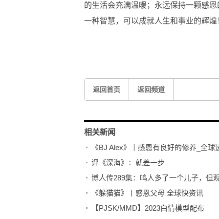
的生活会充满温暖；永远保持一颗感恩
一种智慧，可以成就人生和事业的辉煌
关键词：
感恩的心
宽以待人
严于律己
返回首页
返回频道
相关新闻
《BJ Alex》丨感恩有良好的修养_全球
评《深海》：就差一步
博人传289集：鸣人多了一个儿子，但
《躲猫猫》丨感恩父母 全球快资讯
【PJSK/MMD】2023白情模型配布