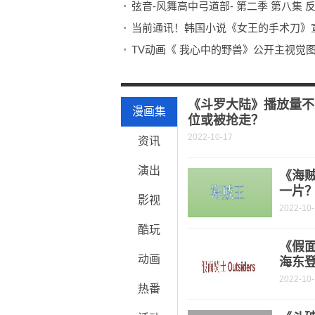
弦音-风舞高中弓道部- 第二季 第八集 反
当前通讯！韩国小说《女王的手术刀》
TV动画《 我心中的野兽》公开主视觉图，
《来自外星的爱》丨感恩与生俱来
即时看！可可爱爱的正太（149）少年与
《斗罗大陆》播放量不
漫画集
位或被抢走？
2022-10-17
资讯
演出
《海
一片
影视
2022-10
酷玩
《假面
动画
海东
2022-10
热番