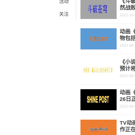
《斗破
活动
然战
关注
2022-10
动画
物包
2022-08
《小
预计将
2022-08
动画《
26日
2022-08
TV动
作正