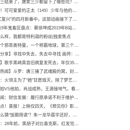
重生唐三结束了，唐家三少都留下了哪些坑？唐三粉：这叫悬念
即时看！可可爱爱的正太（149）少年与他的驯鹿.2
在“文艺复兴”的四月新番中，这部动画接下了狗粮的接力棒
B站2019年鬼畜区盘点：蔡徐坤成2019年B站鬼畜区“最具人气素材”_当前快看
么样，我都是特利迦的粉丝|独家焦点
盘点五个邪恶奥特曼，一个称霸地球，第三个毁灭宇宙！
【画师分享】寻找中失去，失去中寻找 画师：motto
【讣告】歌手黑崎真音旧病复发死去，年仅35岁-热闻
【天天热闻】斗罗：唐三捅了武魂殿的窝，封号斗罗已经不能满足唐三的需求
叶罗丽：火领主为了“她”甘愿毁灭，除了梦艺，还有一个候选人:天天新要闻
明星自拍VS他拍，肖战成熟，王源接地气，看到胡歌：被门挤了？
焦点要闻：财信发展：履行原承诺不利于维护上市公司权益 放弃2022年收购重庆中置物业及其渝中城项目
全球焦点！喜报！上映仅四天，《想见你》影版票房过亿
明星怎么猜“饭圈用语”？朱一龙华晨宇还好，撒贝宁说出了大家的心声_全球热点
海贼王：28年前，黑胡子对比香克斯，红发完败了_每日资讯