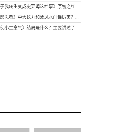
《关于我转生变成史莱姆这档事》原初之红为什么害怕原初之黑？库洛艾为什么杀米莉姆？
《火影忍者》中大蛇丸和波风水门谁厉害？鼬为什么叫卡卡西大哥
《天使小生意气》结局是什么？主要讲述了什么故事？