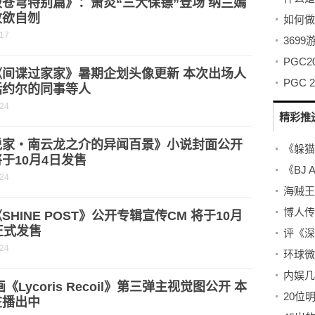
苍穹特别篇》：萧炎“三大保镖”登场 纳兰嫣
败欲自刎
-17
369
《间谍过家家》暑期企划头像更新 本次出场人
PGC
括约尔的同事等人
-24
精彩推
说家・南云龙之介的异闻百景》小说封面公开
《躲猫
于10月4日发售
《BJ
-24
SHINE POST》公开专辑宣传CM 将于10月
正式发售
评《深
-24
环球微
画《Lycoris Recoil》第三弹主视觉图公开 本
在播出中