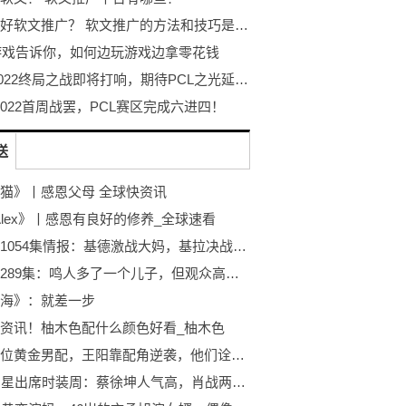
如何做好软文推广？ 软文推广的方法和技巧是什么？
9游戏告诉你，如何边玩游戏边拿零花钱
PGC2022终局之战即将打响，期待PCL之光延续迈向最高顶峰！
 2022首周战罢，PCL赛区完成六进四！
送
猫》丨感恩父母 全球快资讯
 Alex》丨感恩有良好的修养_全球速看
海贼王1054集情报：基德激战大妈，基拉决战霍金斯，砍断一条手臂 全球微头条
博人传289集：鸣人多了一个儿子，但观众高兴不起来
海》：就差一步
资讯！柚木色配什么颜色好看_柚木色
内娱几位黄金男配，王阳靠配角逆袭，他们诠释什么是大叔的魅力
20位明星出席时装周：蔡徐坤人气高，肖战两个品牌邀请_环球观焦点