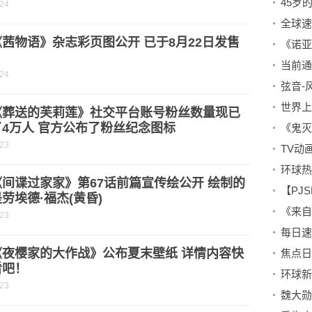
-24
茜物语》杂志彩页图公开 已于8月22日发售
-24
《葬送的芙莉莲》社交平台账号粉丝数量现已
4万人 官方公布了粉丝纪念图标
-23
间谍过家家》第67话前篇宣传绘公开 绘制的
【PJ
劳埃德·福杰(黄昏)
《来自
-23
《夜樱家的大作战》公布夏末壁纸 详情内容快
看吧！
-23