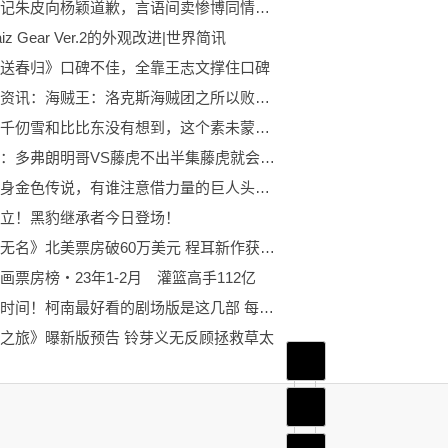
香港娱记朱皮向杨颖道歉，言语间卖惨博同情，还恳求分期支付罚款-观焦点
iz Gear Ver.2的外观改进|世界简讯
送春归》口碑不佳，全靠王志文撑住口碑
天天新资讯：海贼王：洛克斯海贼团之所以败亡全是因为这一点原因
斗罗：千仞雪和比比东没有想到，这个素未蒙面的人导致她们失败|天天头条
海贼王：多弗朗明哥VS藤虎不出半集藤虎就会求明哥‘别死’:全球速读
迪迦变身金色传说，有谁注意借力量的巨人头像，我猜你一个都认不出_全球热文
立！黑豹继承者今日登场！
电影《无名》北美票房破60万美元 程耳新作获好评
画票房榜・23年1-2月 灌篮高手112亿
别浪费时间！柯南最好看的剧场版是这几部 每日热门
之旅》曝新版预告 铃芽义无反顾拯救草太
首页
频道