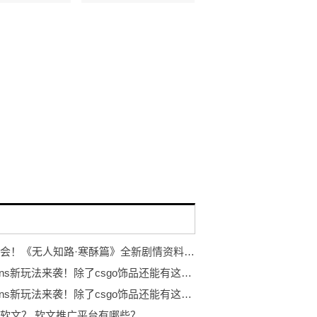
冰雪盛会！《无人知路·寒酥篇》全新剧情资料片发布！ARG解谜游戏
eggskins新玩法来袭！除了csgo饰品还能有这些...
eggskins新玩法来袭！除了csgo饰品还能有这些...
软文？ 软文推广平台有哪些？