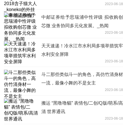
2023-06-18
点快报
中邮证券给予思瑞浦中性评级 拟收购创
芯微 业务协同多元化发展。_热闻
2023-06-18
天天速递！冷水江市水利局多项举措筑牢
水利安全屏障
2023-06-18
斗二那些类似斗一的角色，高仿竹清身材
一流，最像小舞的不是女主
2023-06-18
搬运 “黑噜噜貓” 表情包/二创/Q版/萌系/高
清 世界通讯
2023-06-18