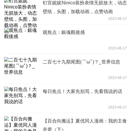
钉宫妮妮Ninico装扮表情无损放大，动态
壁纸，头图，加载动画，点赞动画
2023-06-17
观焦点：銀魂觀後感
2023-06-17
二百七十九期尾图( ´ﾟωﾟ)？_世界信息
2023-06-17
每日焦点！大家先别骂，先看我说的话
2023-06-17
【百合向搬运】夏优同人漫画：我的主食
是爱（下）