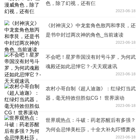
色，除了幻视，还有仨
2023-06-18
《封神演义》中龙套角色敖丙和李艮，还
是书中封过两次神的角色_当前速读
2023-06-18
不会吧！星罗帝国没有封号斗罗，为何武
魂殿还如此忌惮它？-天天观速讯
2023-06-18
农村小哥自制《超人迪迦》：红绿灯当武
器，毫无特效但胜似CG！ 世界滚动
2023-06-18
世界观热点：斗破：药老苏醒后有多强？
为何会忌惮美杜莎，十全大补丸吓懵萧炎
2023-06-18