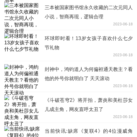
三本被国家图书馆永久收藏的二次元同人
小说，智商再现，逻辑合理
2023-06-18
环球即时看！13岁女孩子喜欢什么七夕
节礼物
2023-06-18
封神中，鸿钧道人为何偏袒通天教主？看
他的外号你就明白了 天天滚动
2023-06-18
《斗破苍穹2》将开拍，萧炎和美杜莎女
儿成主角，网友直呼太丑了
2023-06-18
当前快讯:缺席《复联4》的4位漫威角