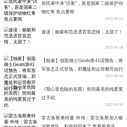
居民家中来“访客”，原是国家二级保护动
物红隼 焦点要闻
2023-06-18
速读：杨紫和范丞丞官宣恋情，太甜了！
2023-06-18
【独家】假面骑士Geats第41话预告，将
军形态正式登场，邪魔徒和运营都开始行
2023-06-18
动了
《我心里危险的东西》世间最美的纯爱莫
过于此
2023-06-18
雷古洛斯奥特曼·外传：雷古洛斯加入银
河救援队，利布特回来了 世界最资讯