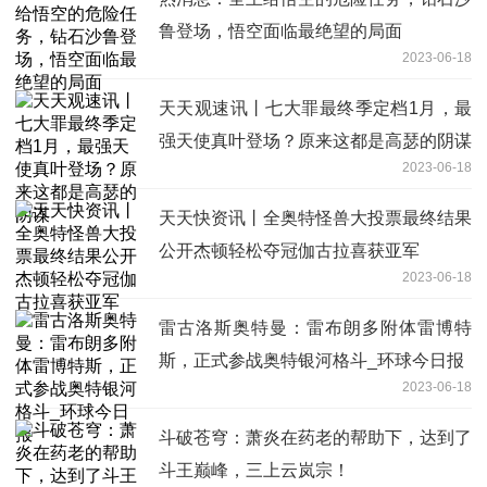
鲁登场，悟空面临最绝望的局面
2023-06-18
天天观速讯丨七大罪最终季定档1月，最
强天使真叶登场？原来这都是高瑟的阴谋
2023-06-18
天天快资讯丨全奥特怪兽大投票最终结果
公开杰顿轻松夺冠伽古拉喜获亚军
2023-06-18
雷古洛斯奥特曼：雷布朗多附体雷博特
斯，正式参战奥特银河格斗_环球今日报
2023-06-18
斗破苍穹：萧炎在药老的帮助下，达到了
斗王巅峰，三上云岚宗！