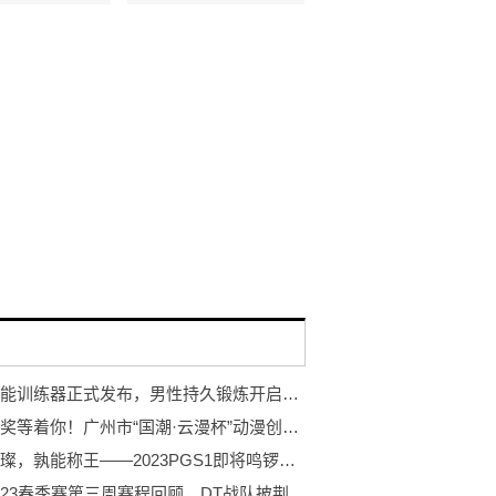
岩石智能训练器正式发布，男性持久锻炼开启智能浪潮
万元大奖等着你！广州市“国潮·云漫杯”动漫创作大赛开赛！
巨星璀璨，孰能称王——2023PGS1即将鸣锣开赛！
PCL2023春季赛第三周赛程回顾，DT战队披荆斩棘登顶周冠