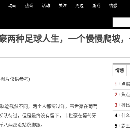
动画
热番
活动
关注
周边
游戏
情感
豪两种足球人生，一个慢慢爬坡，
情感
料图片仅供参考)
方的轨迹截然不同，两个人都留过洋，韦世豪在葡萄
梯队待过，但是最终没有留下，韦世豪在葡萄牙
斤八两都没站稳脚跟。
霸王