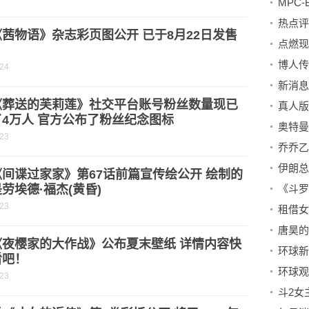
MPC
茜物语》杂志彩页图公开 已于8月22日发售
-24
新消息
《葬送的芙莉莲》社交平台账号粉丝数量现已
4万人 官方公布了粉丝纪念图标
奥特曼
-23
伊朗总
间谍过家家》第67话前篇宣传绘公开 绘制的
劳埃德·福杰(黄昏)
-23
租借女
《夜樱家的大作战》公布夏末壁纸 详情内容快
看吧！
-23