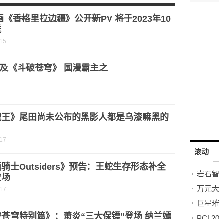
为代表的新的人工智能时代已到来
画《香格里拉边疆》公开新PV 将于2023年10
送
-15
及《斗破苍穹》 国漫霸主之
贼王》尾田尚未公布的黑影人都是乌漆嘛黑的
？
-17
滚动
骑士Outsiders》预告：王蛇生存形态补全
登场
-17
苍穹特别篇》：萧炎“三大保镖”登场 纳兰嫣