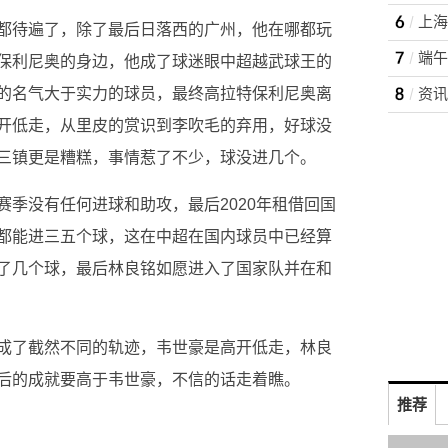
都待遍了，除了最后日落西的广州，他在哪都玩
端午
保利尼奥的身边，他成了球迷眼中超越武球王的
的名气大于实力的球员，最终高拉特保利尼奥离
开低走，从里皮的赏识到李吹毛的弃用，好球没
三镇更是糟糕，事情惹了不少，球没进几个。
赛季没有任何进球和助攻，最后2020年租借回国
都能进三五个球，这在中超在国内球员中已经算
了几个球，最后林良铭如愿进入了国家队并在和
成了截然不同的轨迹，韦世豪是高开低走，林良
后的成就要高于韦世豪，不信的话走着瞧。
推荐