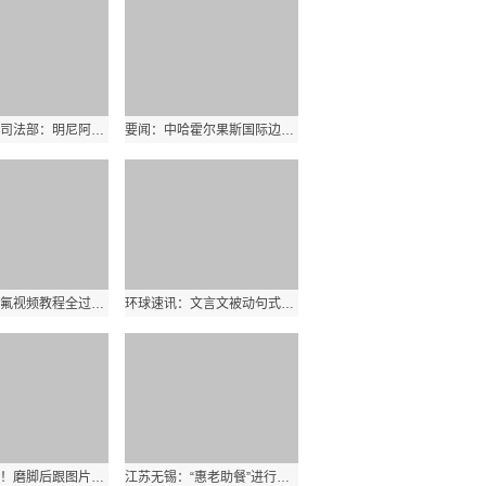
热点评！美司法部：明尼阿波利斯市警局系统性问题导致弗洛伊德之死
要闻：中哈霍尔果斯国际边境合作中心进出人员突破100万人次
空调怎么加氟视频教程全过程（空调怎么加氟视频教程）
环球速讯：文言文被动句式（文言文被动句）
世界微资讯！磨脚后跟图片真实_磨脚后跟怎么办 磨脚后跟如何处理
江苏无锡：“惠老助餐”进行时，用心守护老年人“舌尖上的幸福”