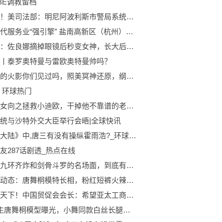
-BE调教留档
热点评！美司法部：明尼阿波利斯市警局系统性问题导致弗洛伊德之死
点燃现代服务业“强引擎” 盐南高新区（杭州）现代服务业招商推介会举行
博人传：佐良娜摘掉眼镜后秒变女神，长大后更是美如画！
丨泰罗奥特曼与雷欧奥特曼帅吗？
真人版的火影你们见过吗，照美冥神还原，纲手身材不输本尊！_天天最资讯
 环球热门
乔乔乙女向之拯救小迪欧，干掉他不靠谱的老爸！jojo otomate saving little dio!
统与沙特外交大臣举行会晤|全球快讯
《斗罗大陆》中,唐三有没有操纵霍雨浩?_环球观天下
友287话剧透_热点在线
唐昊的九环齐炸和剑骨斗罗的名场面，到底有什么特点？ 环球看点
环球新动态：唐舞桐模特长相，粉红短裤火辣身材，小舞眼神
环球观天下！中国贸促会会长：希望亚太工商界加强供应链互联互通合作
斗2女主唐舞桐模型曝光，小舞同款白丝长腿，女装造型却不如男装 世界速看