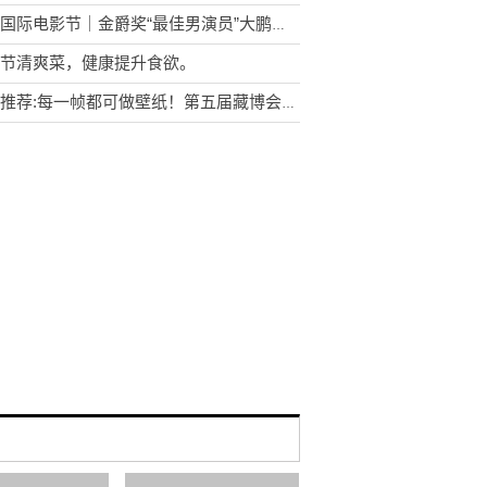
上海国际电影节｜金爵奖“最佳男演员”大鹏：标签是好东西，我不想撕掉
节清爽菜，健康提升食欲。
资讯推荐:每一帧都可做壁纸！第五届藏博会主题概念片竖版震撼来袭！