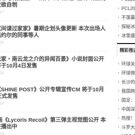
败欲自刎
-17
《间谍过家家》暑期企划头像更新 本次出场人
括约尔的同事等人
-24
精彩推
说家・南云龙之介的异闻百景》小说封面公开
于10月4日发售
-24
SHINE POST》公开专辑宣传CM 将于10月
正式发售
-24
中国深
画《Lycoris Recoil》第三弹主视觉图公开 本
在播出中
斗罗大
-24