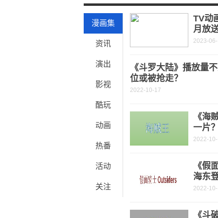
华为轮值董事长胡厚崑：以ChatGPT
TV动
漫画集
月放
2023-06
资讯
演出
《斗罗大陆》播放量不
位或被抢走？
影视
2022-10-17
酷玩
《海
动画
一片
2022-10
热番
《假面
活动
海东
关注
2022-10
《斗破