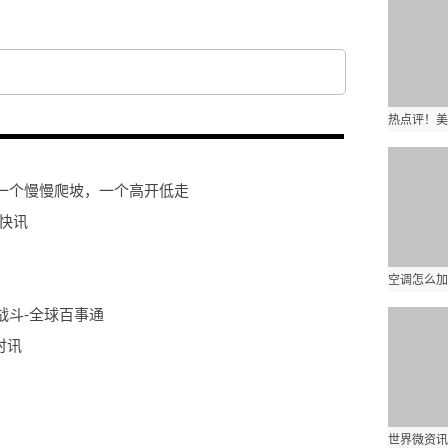
一个慢慢爬坡，一个高开低走
快讯
战斗-全球百事通
时讯
业生在“雪龙2”号上毕业！