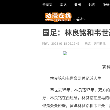
漫画集
资讯
演出
影视
酷玩
>
活动
>
国足：林良铭和韦世
时间:
2023-06-18 06:16:43
来源:
天羽看球
(资
林良铭和韦世豪两种足球人生
韦世豪95年，林良铭97年，双
牙，林良铭在西班牙，林良铭在皇马的
也是处处碰壁，留洋林良铭和韦世豪半