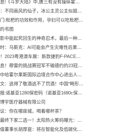
每日消息!《斗罗大陆》中,唐三有没有操纵霍雨浩?
叶罗丽：不同画风的仙子，冰公主灵公主似姐妹，最美的是她
焦点热门:枇杷的功效和作用，孕妇可以吃枇杷吗?
的弔图
盘点火影中能起死回生的神奇忍术，最后一种是自来也复活的关键！|今头条
世界即时：马斯克：AI可能会产生灾难性后果，今年进行首例脑机接口人体试验
热点评！2023粤港澳车展：新款捷豹F-PACE售价47.2万起
世界消息！穆雷的挑战赛冠军不输德约的23冠，费德勒：他们都有光明的未来！
要闻：中哈霍尔果斯国际边境合作中心进出人员突破100万人次
当前热文：逃得了敬酒逃不了罚酒！中国“畸形”罚酒文化，到底害了多少人？
环球播报:诺基亚1280保密码（诺基亚1680c保密码）
博宇医疗器械有限公司
议：你在哪座城，喝着哪杯茶？
曝比尔最终下家二选一！太阳热火筹码曝光：谁能打造新三巨头？ 今日快看
华为轮值董事长胡厚崑：将在智能化及低碳化技术上持续进行投入