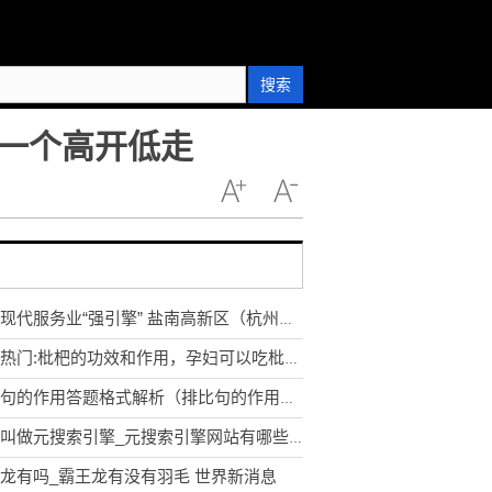
搜索
一个高开低走
点燃现代服务业“强引擎” 盐南高新区（杭州）现代服务业招商推介会举行
焦点热门:枇杷的功效和作用，孕妇可以吃枇杷吗?
排比句的作用答题格式解析（排比句的作用答题格式）|当前速读
什么叫做元搜索引擎_元搜索引擎网站有哪些-快资讯
龙有吗_霸王龙有没有羽毛 世界新消息