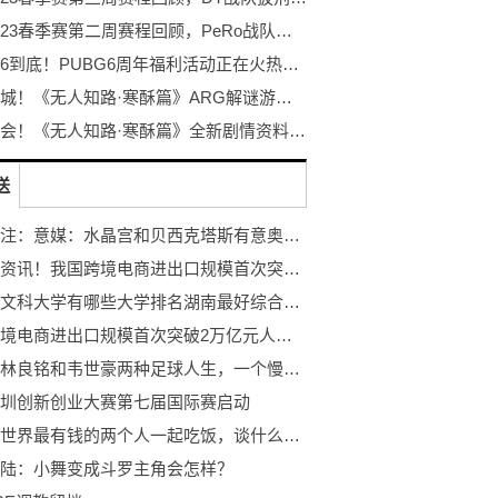
PCL2023春季赛第二周赛程回顾，PeRo战队绝地反击夺桂冠
不落幕6到底！PUBG6周年福利活动正在火热开启！
探秘冰城！《无人知路·寒酥篇》ARG解谜游戏！打破次元的更多可能！
冰雪盛会！《无人知路·寒酥篇》全新剧情资料片发布！ARG解谜游戏
送
环球关注：意媒：水晶宫和贝西克塔斯有意奥里吉，但球员想留在米兰
环球微资讯！我国跨境电商进出口规模首次突破2万亿元人民币
长沙的文科大学有哪些大学排名湖南最好综合类前十
我国跨境电商进出口规模首次突破2万亿元人民币|天天关注
国足：林良铭和韦世豪两种足球人生，一个慢慢爬坡，一个高开低走
圳创新创业大赛第七届国际赛启动
热搜！世界最有钱的两个人一起吃饭，谈什么大事？
陆：小舞变成斗罗主角会怎样？