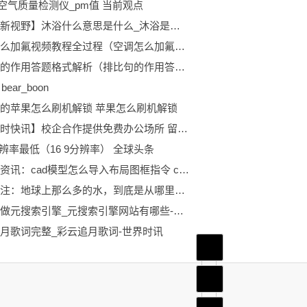
.5空气质量检测仪_pm值 当前观点
【环球新视野】沐浴什么意思是什么_沐浴是啥意思
空调怎么加氟视频教程全过程（空调怎么加氟视频教程）
排比句的作用答题格式解析（排比句的作用答题格式）|当前速读
 bear_boon
的苹果怎么刷机解锁 苹果怎么刷机解锁
【天天时快讯】校企合作提供免费办公场所 留汉大学生“零负担”创业
9分辨率最低（16 9分辨率） 全球头条
天天新资讯：cad模型怎么导入布局图框指令 cad模型怎么导入布局
环球关注：地球上那么多的水，到底是从哪里来的？
什么叫做元搜索引擎_元搜索引擎网站有哪些-快资讯
月歌词完整_彩云追月歌词-世界时讯
首页
频道