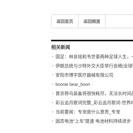
返回首页
返回频道
相关新闻
国足：林良铭和韦世豪两种足球人生，
伊朗总统与沙特外交大臣举行会晤|全球
安阳市博宇医疗器械有限公司
boonie bear_boon
普京称乌装备将很快耗尽，无法长时间
彩云追月歌词完整_彩云追月歌词-世界
当前要闻：专宠是什么意思_专宠
固态电池“上车”提速 电池材料持续进步
全球球精选！今天，上海交大海洋学院毕