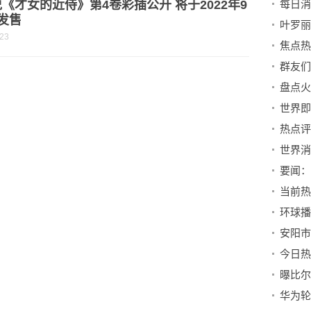
《才女的近侍》第4卷彩插公开 将于2022年9
发售
-23
群友们
安阳市
今日热