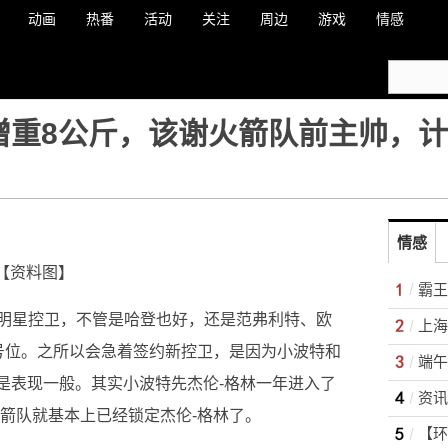
动画
热番
活动
关注
周边
游戏
情感
增重8公斤，该谢火箭队前主帅，
情感
【资料图】
霸王
明星控卫，不管是哈登也好，还是范弗利特、欧
号位。之所以会急着签约新控卫，是因为小波特和
端午
在是表现一般。其实小波特先杰伦-格林一年进入了
火箭队就基本上已经锁定杰伦-格林了。