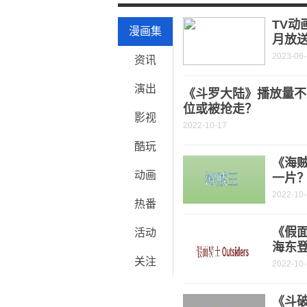
转型升级稳步推进 一图读懂5月主要经
TV动
漫画集
月放
2023-06
资讯
演出
《斗罗大陆》播放量不
位或被抢走？
影视
2022-10-17
酷玩
《海
动画
一片
2022-10
热番
《假面
活动
海东
关注
2022-10
《斗破