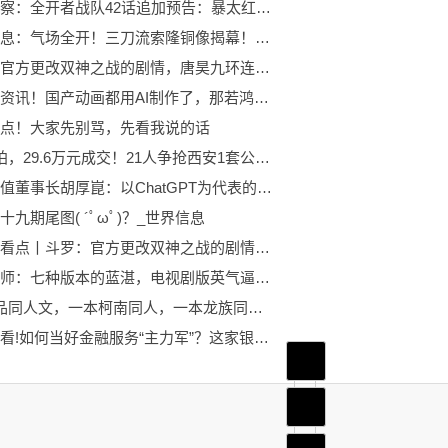
全球观察：全开者战队42话追加预告：暴太红来袭，猫系瓦尔多能力有点强！
环球讯息：气场全开！三刀流索隆铜像揭幕！草帽团最帅铜像登场？
斗罗：官方更改双神之战的剧情，唐昊九环连炸来袭，天使神位破碎
世界微资讯！国产动画都用AI制作了，那若鸿文化是不是走在时代前列？
点！大家先别骂，先看我说的话
1元起拍，29.6万元成交！21人争抢西安1套公寓！-全球热点
华为轮值董事长胡厚崑：以ChatGPT为代表的新的人工智能时代已到来
十九期尾图( ´ﾟωﾟ)？_世界信息
环球快看点丨斗罗：官方更改双神之战的剧情，唐昊九环连炸来袭，天使神位破碎
魔道祖师：七种版本的蓝湛，电视剧版英气逼人，人偶版盛世美颜！ 天天滚动
3本精品同人文，一本柯南同人，一本龙族同人，一本诡秘同人-每日视讯
今日快看!如何当好金融服务“主力军”？这家银行的做法出新更出彩
首页
频道