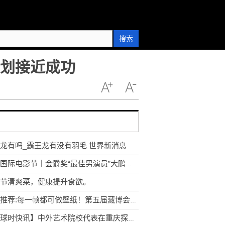
搜索
计划接近成功
龙有吗_霸王龙有没有羽毛 世界新消息
上海国际电影节｜金爵奖“最佳男演员”大鹏：标签是好东西，我不想撕掉
节清爽菜，健康提升食欲。
资讯推荐:每一帧都可做壁纸！第五届藏博会主题概念片竖版震撼来袭！
【环球时快讯】中外艺术院校代表在重庆探讨高层次人才培养 冀拓深度交流合作