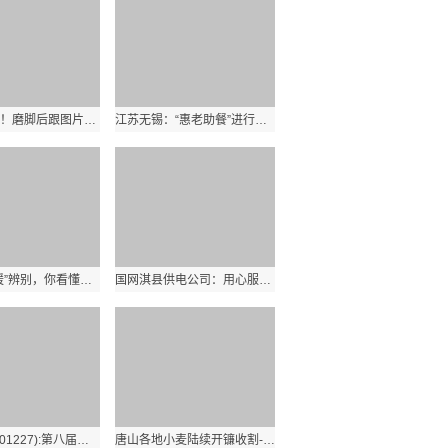
世界微资讯！磨脚后跟图片真实_磨脚后跟怎么办 磨脚后跟如何处理
江苏无锡：“惠老助餐”进行时，用心守护老年人“舌尖上的幸福”
真假“骑行媛”辨别，你看懂了吗？
国网淇县供电公司：用心服务获赞誉 企业感谢送锦旗
森鹰窗业(301227):第八届董事会第十七次会议决议
唐山各地小麦陆续开镰收割-世界今热点