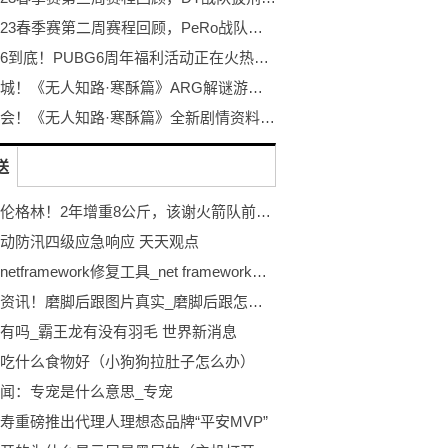
PCL2023春季赛第二周赛程回顾，PeRo战队绝地反击夺桂冠
不落幕6到底！PUBG6周年福利活动正在火热开启！
探秘冰城！《无人知路·寒酥篇》ARG解谜游戏！打破次元的更多可能！
冰雪盛会！《无人知路·寒酥篇》全新剧情资料片发布！ARG解谜游戏
送
恭喜杰伦格林！2年增重8公斤，该谢火箭队前主帅，计划接近成功
动防汛四级应急响应 天天观点
讯息：netframework修复工具_net framework修复
世界微资讯！磨脚后跟图片真实_磨脚后跟怎么办 磨脚后跟如何处理
有吗_霸王龙有没有羽毛 世界新消息
吃什么食物好（小狗狗拉肚子怎么办）
闻：专宠是什么意思_专宠
寿重磅推出代理人理想态品牌“平安MVP”