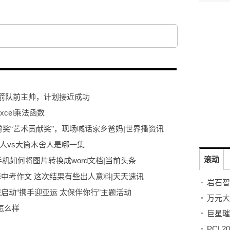
火箭队前主帅，计划接近成功
xcel乘法函数
爵奖“艺术贡献奖”，现场喊话家乡爸妈|世界播资讯
鸣人vs大筒木舍人是哪一集
滚动
手机如何将图片转换成word文档|当前头条
海中考作文 这次结果有些出人意料|天天速讯
启动“携手迎亚运 太保伴你行”主题活动
金怎么样
印度总人口虽多但劳动参与率仅51%，远低于中国