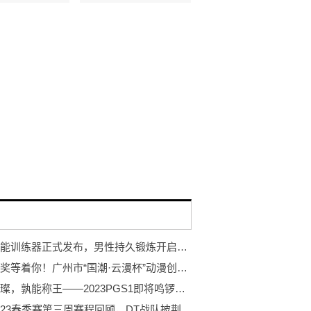
岩石智能训练器正式发布，男性持久锻炼开启智能浪潮
万元大奖等着你！广州市“国潮·云漫杯”动漫创作大赛开赛！
巨星璀璨，孰能称王——2023PGS1即将鸣锣开赛！
PCL2023春季赛第三周赛程回顾，DT战队披荆斩棘登顶周冠