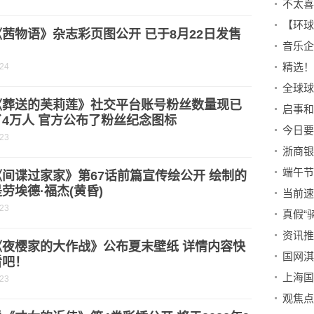
不太喜
茜物语》杂志彩页图公开 已于8月22日发售
精选！
-24
《葬送的芙莉莲》社交平台账号粉丝数量现已
4万人 官方公布了粉丝纪念图标
今日要
-23
端午节
间谍过家家》第67话前篇宣传绘公开 绘制的
劳埃德·福杰(黄昏)
-23
真假“
《夜樱家的大作战》公布夏末壁纸 详情内容快
看吧！
-23
观焦点