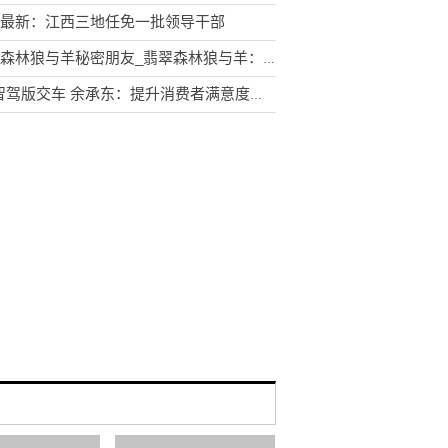
最新：江西三地任免一批领导干部
翡翠森林狼与羊秘密朋友_翡翠森林狼与羊：秘密的朋友
M5智驾版交车 余承东：提升消费者满意度是华为骨子里的基因