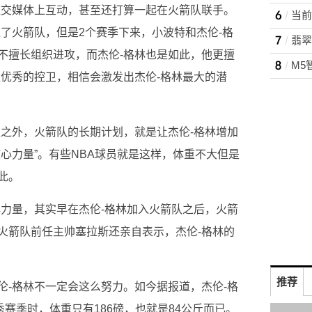
社交媒体上互动，甚至还打算一起在火箭队联手。
当前
了火箭队，但是2个赛季下来，小波特和杰伦-格
不擅长组织进攻，而杰伦-格林也是如此，他更擅
位优秀的控卫，相信会激发出杰伦-格林最大的潜
卫之外，火箭队的长期计划，就是让杰伦-格林增加
心力量”。有些NBA球员就是这样，体重不大但是
此。
心力量，其实早在杰伦-格林加入火箭队之后，火箭
火箭队前任主帅塞拉斯还亲自表示，杰伦-格林的
推荐
伦-格林不一定会这么努力。如今据报道，杰伦-格
秀赛季时，体重只有186磅，也就是84公斤而已。