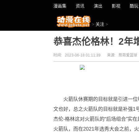
漫画集
资讯
演出
影视
酷玩
>
关注
>
恭喜杰伦格林！2年
时间:
2023-06-18 01:11:39
来源:
熊哥爱篮球
火箭队休赛期的目标就是引进一位
文也好，总之火箭队的目标就是补强1
杰伦-格林这对火箭队的“后场组合”实
火箭队，而在2021年选秀大会之前，