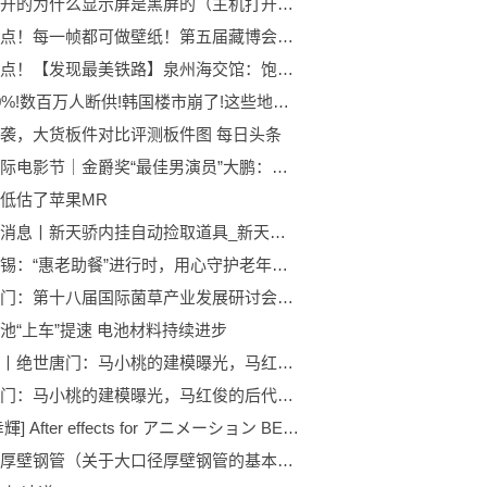
主机是开的为什么显示屏是黑屏的（主机打开了为什么显示屏一直黑屏） 全球播资讯
每日焦点！每一帧都可做壁纸！第五届藏博会主题概念片竖版震撼来袭！
全球焦点！【发现最美铁路】泉州海交馆：饱含“海上丝绸之路”独特魅力
暴跌70%!数百万人断供!韩国楼市崩了!这些地产大坑，跨得过去吗？|环球新要闻
袭，大货板件对比评测板件图 每日头条
上海国际电影节｜金爵奖“最佳男演员”大鹏：标签是好东西，我不想撕掉
低估了苹果MR
天天新消息丨新天骄内挂自动捡取道具_新天骄怎么捡取寒冰神铁
江苏无锡：“惠老助餐”进行时，用心守护老年人“舌尖上的幸福”
每日热门：第十八届国际菌草产业发展研讨会在福州开幕
池“上车”提速 电池材料持续进步
新消息丨绝世唐门：马小桃的建模曝光，马红俊的后代，身材火辣的小萝莉
绝世唐门：马小桃的建模曝光，马红俊的后代，身材火辣的小萝莉|每日热议
[大平幸輝] After effects for アニメーション BEGINNER —— 02章 学习基本设定
大口径厚壁钢管（关于大口径厚壁钢管的基本详情介绍）-每日头条