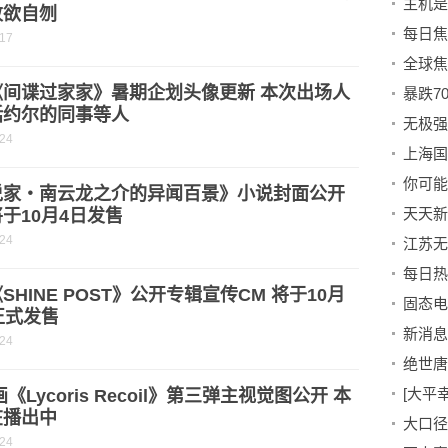
败欲自刎
-17
《间谍过家家》暑期企划头像更新 本次出场人
括约尔的同事等人
无极强
-24
你可能
说家・南云龙之介的异闻百景》小说封面公开
于10月4日发售
-24
SHINE POST》公开专辑宣传CM 将于10月
固态电
正式发售
-24
画《Lycoris Recoil》第三弹主视觉图公开 本
在播出中
-24