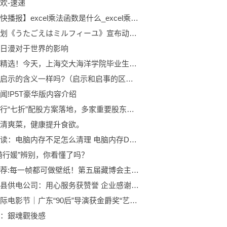
欢-速递
【环球快播报】excel乘法函数是什么_excel乘法函数
音乐企划《うたごえはミルフィーユ》宣布动画化！
日漫对于世界的影响
全球球精选！今天，上海交大海洋学院毕业生在“雪龙2”号上毕业！
启事和启示的含义一样吗?（启示和启事的区别）-动态焦点
闻!P5T豪华版内容介绍
浙商银行“七折”配股方案落地，多家重要股东明示参与-全球微头条
清爽菜，健康提升食欲。
当前速读：电脑内存不足怎么清理 电脑内存DDR31333和DDR31600可以同在一起使用吗
骑行媛”辨别，你看懂了吗？
资讯推荐:每一帧都可做壁纸！第五届藏博会主题概念片竖版震撼来袭！
国网淇县供电公司：用心服务获赞誉 企业感谢送锦旗
上海国际电影节｜广东“90后”导演获金爵奖“艺术贡献奖”，现场喊话家乡爸妈|世界播资讯
：銀魂觀後感