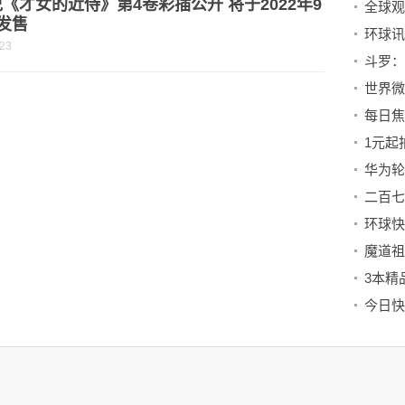
《才女的近侍》第4卷彩插公开 将于2022年9
发售
-23
每日焦
二百七