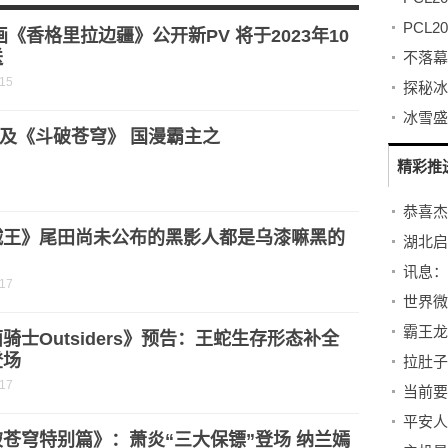
济指标
画《香格里拉边疆》公开新PV 将于2023年10
送
-15
及《斗破苍穹》 国漫霸主之
精彩推
贼王》尾田尚未公布的黑影人都是乌漆嘛黑的
湖北启
？
-17
霸王龙
骑士Outsiders》预告：王蛇生存形态补全
登场
拉肚子
-17
当前要
平安人
苍穹特别篇》：萧炎“三大保镖”登场 纳兰嫣