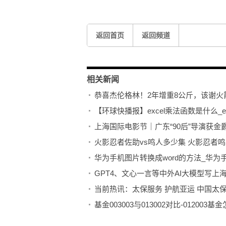
返回首页
返回频道
相关新闻
恭喜杰伦格林！2年增重8公斤，该谢
【环球快播报】excel乘法函数是什么_e
上海国际电影节｜广东“90后”导演获金
火影忍者佐助vs鸣人多少集 火影忍者
华为手机图片转换成word的方法_华为
GPT4、文心一言等中外AI大模型写上
当前热讯：太保服务 护航亚运 中国太保
基金003003与013002对比-012003基
【聚看点】中国人口学会会长翟振武：