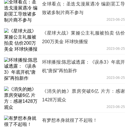
全球看点：圣迭戈漫展遇冷 编剧罢工导
致诸多制片商不参与
2023-06-25
《星球大战》莱娅公主礼服被拍卖 估价
200万美金 环球快播报
2023-06-25
环球播报:陈思诚透露：《误杀3》年底开
机“唐探”再拍新作
2023-06-25
《消失的她》票房突破6亿 片方：感谢
1428万观众
2023-06-25
有梦想本身就很了不起啦！