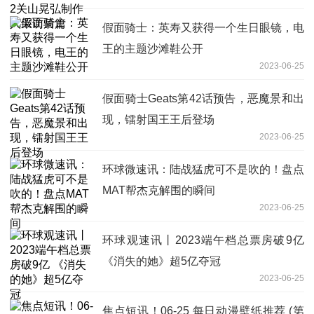
假面骑士：英寿又获得一个生日眼镜，电
王的主题沙滩鞋公开
2023-06-25
假面骑士Geats第42话预告，恶魔景和出
现，镭射国王王后登场
2023-06-25
环球微速讯：陆战猛虎可不是吹的！盘点
MAT帮杰克解围的瞬间
2023-06-25
环球观速讯丨2023端午档总票房破9亿
《消失的她》超5亿夺冠
2023-06-25
焦点短讯！06-25 每日动漫壁纸推荐 (第