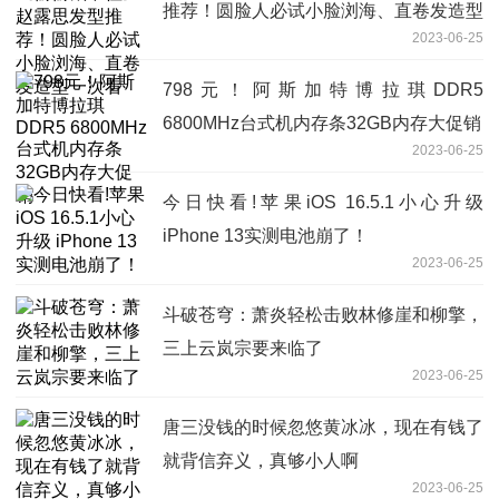
推荐！圆脸人必试小脸浏海、直卷发造型
2023-06-25
一次看
798元！阿斯加特博拉琪DDR5
6800MHz台式机内存条32GB内存大促销
2023-06-25
今日快看!苹果iOS 16.5.1小心升级
iPhone 13实测电池崩了！
2023-06-25
斗破苍穹：萧炎轻松击败林修崖和柳擎，
三上云岚宗要来临了
2023-06-25
唐三没钱的时候忽悠黄冰冰，现在有钱了
就背信弃义，真够小人啊
2023-06-25