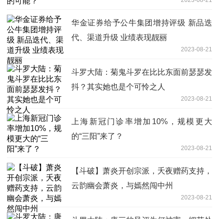
华金证券给予公牛集团增持评级 新品迭
代、渠道升级 业绩表现靓丽
2023-08-21
斗罗大陆：菊鬼斗罗在比比东面前瑟瑟发
抖？其实她也是个可怜之人
2023-08-21
上海新冠门诊率增加10%，规模更大
的“三阳”来了？
2023-08-21
【斗破】萧炎开创宗派，夭夜赠药支持，
云韵幽会萧炎，与嫣然闯中州
2023-08-21