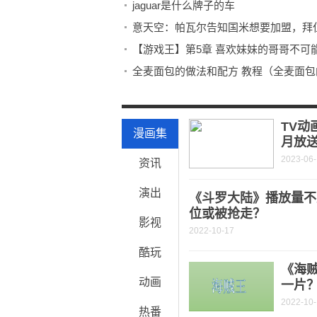
jaguar是什么牌子的车
意天空：帕瓦尔告知国米想要加盟，拜
【游戏王】第5章 喜欢妹妹的哥哥不可
全麦面包的做法和配方 教程（全麦面
打印机喷头堵塞怎么办 打印机喷头堵塞
广东省信宜市发布暴雨橙色预警
TV动
漫画集
月放
2023-06
资讯
演出
《斗罗大陆》播放量不
位或被抢走？
影视
2022-10-17
酷玩
《海
动画
一片
2022-10
热番