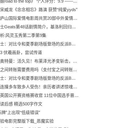
《赛马娘road to the top》 个人评分：9.9 ——神作
宋威龙《念念相忘》路演 获赞“纯爱yyds”
第四届庐山国际爱情电影周共赏20部中外爱情电影
假面骑士Geats第48话剧情简介，基洛利回归帮助英寿，这下洗白了
析:风灵玉秀第二季第9集
假面骑士：对比令和夏季剧场版登场的反派BOSS骑士，你认为哪一个最厉害？
003 伏羲画卦，尝试传道
布莱泽奥特曼：活久见！布莱泽光矛变斩击，腰扭成麻花
支付宝之间转账需要费用吗（支付宝之间转账收费吗）
假面骑士：对比令和夏季剧场版登场的反派BOSS骑士，大部分都拥有毁天灭地的能力
一小车连撞多车致多人受伤！亲历者讲述惊魂一幕
斯诺克英国公开赛资格赛收官 11位中国选手晋级正赛
读后感 精选500字作文
标牌”上出现“低级错误”
验电影完整版下载_恶魔实验