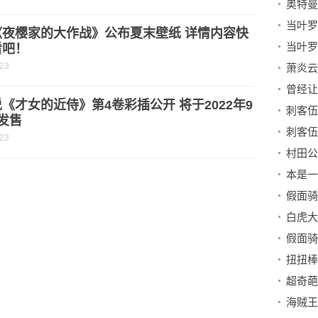
奥特曼
《夜樱家的大作战》公布夏末壁纸 详情内容快
看吧！
-23
《才女的近侍》第4卷彩插公开 将于2022年9
发售
-23
扭扭棒