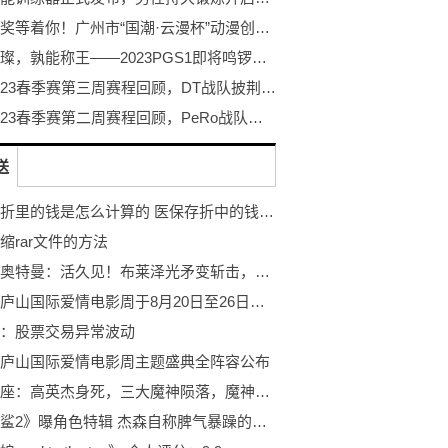
万元大奖等着你！广州市“国潮·云漫杯”动漫创作大赛开赛！
巨星璀璨，孰能称王——2023PGS1即将鸣锣开赛！
PCL2023春季赛第三周赛程回顾，DT战队披荆斩棘登顶周冠
PCL2023春季赛第二周赛程回顾，PeRo战队绝地反击夺桂冠
送
医保存折里的钱是怎么计算的 医保存折中的钱是如何计算得来的(北京)
缩rar文件的方法
布莱泽奥特曼：活久见！布莱泽光矛变斩击，腰扭成麻花
第四届庐山国际爱情电影周于8月20日至26日举行
：股票交易异常波动
庐山国际爱情电影周主题盛典全阵容公布
神印王座：高英杰身死，三大魔神陨落，魔神之冕的重要性
《巨齿鲨2》曝角色特辑 杰森自称脾气暴躁的老头