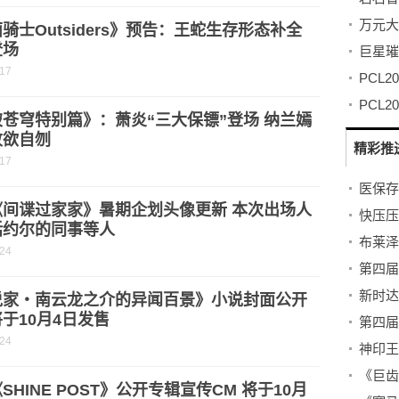
骑士Outsiders》预告：王蛇生存形态补全
登场
-17
苍穹特别篇》：萧炎“三大保镖”登场 纳兰嫣
败欲自刎
精彩推
-17
《间谍过家家》暑期企划头像更新 本次出场人
快压压
括约尔的同事等人
-24
新时达
说家・南云龙之介的异闻百景》小说封面公开
于10月4日发售
第四届
-24
SHINE POST》公开专辑宣传CM 将于10月