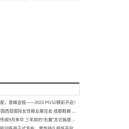
星，登峰造极——2023 PGS2精彩开启！
2023中国西部国际女性鞋业展览会 成都鞋展 中国女鞋之都 成都女性鞋业展
米山舞传闻9月来华 三年前的“右翼”言论孰是孰非？
岩石智能训练器正式发布，男性持久锻炼开启智能浪潮