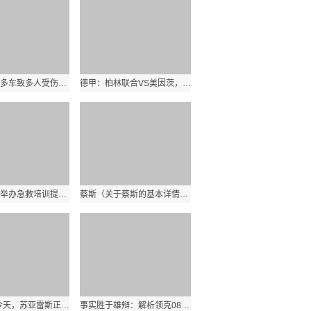
一小车连撞多车致多人受伤！亲历者讲述惊魂一幕
德甲：柏林联合VS美因茨，西甲：巴塞罗那VS加的斯
南沙珠江街举办急救培训提升全民救援力
蔡斯（关于蔡斯的基本详情介绍）
2014年的今天，苏亚雷斯正式亮相巴萨，一段传奇就此开启
事实胜于雄辩：解析领克08的非凡之处！