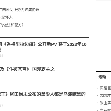
仁国米间正努力达成协议
能是坏人
包的做法和配方）
处理方法 打印机喷头堵了是什么现象?
画《香格里拉边疆》公开新PV 将于2023年10
送
-15
及《斗破苍穹》 国漫霸主之
滚动
闪耀巨
贼王》尾田尚未公布的黑影人都是乌漆嘛黑的
？
-17