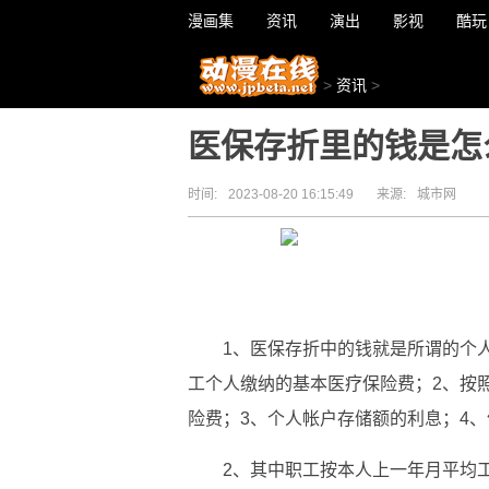
漫画集
资讯
演出
影视
酷玩
>
资讯
>
医保存折里的钱是怎
时间:
2023-08-20 16:15:49
来源:
城市网
1、医保存折中的钱就是所谓的个
工个人缴纳的基本医疗保险费；2、按
险费；3、个人帐户存储额的利息；4
2、其中职工按本人上一年月平均