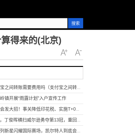
搜索
算得来的(北京)
支付宝之间转账需要费用吗（支付宝之间转账收费吗）
岭镇开展“雨露计划”入户宣传工作
证监会发大招！事关降低印花税、实施T+0、延长交易时间
10-3，丁俊晖横扫威尔逊勇夺第13冠，重回福地能否再现辉煌
以色列新星闪耀国际赛场，凯尔特人到底会在什么时候签下他？