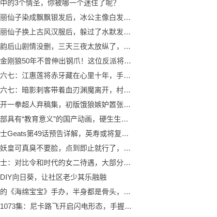
中的3个情圣，你被哪一个迷住了呢？
当叶罗丽仙子染成飘飘银发后，冰公主像白发魔女，莫纱老了40岁！
当叶罗丽仙子换上古风汉服后，躲过了水默发糖，却被颜冰甜晕了！
萧炎云韵后山剧情没删，三天三夜太放纵了，云韵党双标行为惹众怒
曾经让金刚狼50年不曾伸出钢爪！这位反派将现身《蜘蛛侠2》
刺客伍六七：江惠莲将赤牙藏在心里十年，手镯就是证明
刺客伍六七：暗影刺客带着血刃渊魔离开，村长已经得救
村田公开一拳超人弃稿集，初版饿狼嫉妒嚣张，吹雪经四个版本定稿
本是一部具有“教育意义”的国产动画，硬生生被拍成“少儿不宜”
假面骑士Geats第49话预告详解，英寿或将复活回归，众人基础围殴BOSS
白虎大妖皇可真臭不要脸，点到即止就行了，真当唐三是霍雨浩啊？
假面骑士：对比令和时代的女二待遇，大部分都比女主待遇好
DIY向日葵，让社区老少其乐融融
超奇葩的《海绵宝宝》手办，半身都是骨头，网友：越看越不对劲！
海贼王1073集：尼卡路飞开启闪电形态，手握闪电攻击霸缠凯多