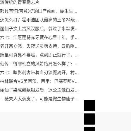
较传统的青春励志片
本是一部具有“教育意义”的国产动画，硬生生被拍成“少儿不宜”
斗罗：还怎么打？霍雨浩团队最高的王冬24级，对方最低都有24级
当叶罗丽仙子换上古风汉服后，躲过了水默发糖，却被颜冰甜晕了！
刺客伍六七：江惠莲将赤牙藏在心里十年，手镯就是证明
萧炎海老开宗立派，夭夜送灵药支持，云韵幽会萧炎，携嫣然闯中州
白虎大妖皇可真臭不要脸，点到即止就行了，真当唐三是霍雨浩啊？
凡人修仙传：得罪韩立的风希结局怎么样了？不得不说太凄惨了
刺客伍六七：暗影刺客带着血刃渊魔离开，村长已经得救
德甲：柏林联合VS美因茨，西甲：巴塞罗那VS加的斯
当叶罗丽仙子染成飘飘银发后，冰公主像白发魔女，莫纱老了40岁！
叶罗丽：薇夫人太调皮了，可能是微生物仙子，十阶中三个都出来了
首页
频道