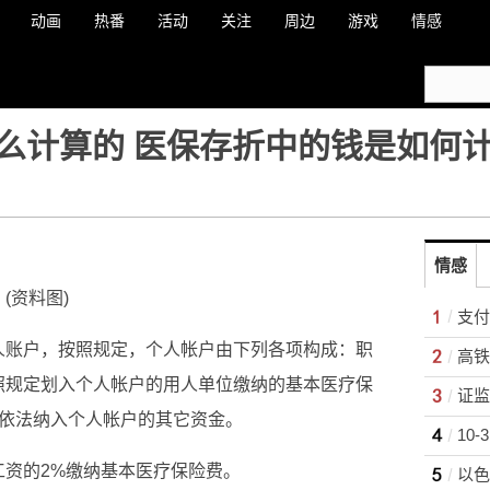
动画
热番
活动
关注
周边
游戏
情感
么计算的 医保存折中的钱是如何计
情感
(资料图)
人账户，按照规定，个人帐户由下列各项构成：职
高铁
照规定划入个人帐户的用人单位缴纳的基本医疗保
、依法纳入个人帐户的其它资金。
工资的2%缴纳基本医疗保险费。