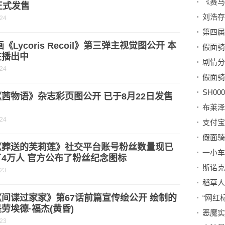
正式发售
刘浩存
-24
画《Lycoris Recoil》第三弹主视觉图公开 本
在播出中
剧情分
-24
SH0
茜物语》杂志彩页图公开 已于8月22日发售
-24
《葬送的芙莉莲》社交平台账号粉丝数量现已
4万人 官方公布了粉丝纪念图标
-23
稻草人
间谍过家家》第67话前篇宣传绘公开 绘制的
“网红
劳埃德·福杰(黄昏)
恶魔实
-23