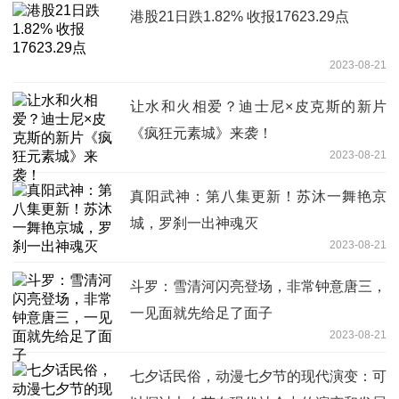
港股21日跌1.82% 收报17623.29点
2023-08-21
让水和火相爱？迪士尼×皮克斯的新片
《疯狂元素城》来袭！
2023-08-21
真阳武神：第八集更新！苏沐一舞艳京
城，罗刹一出神魂灭
2023-08-21
斗罗：雪清河闪亮登场，非常钟意唐三，
一见面就先给足了面子
2023-08-21
七夕话民俗，动漫七夕节的现代演变：可