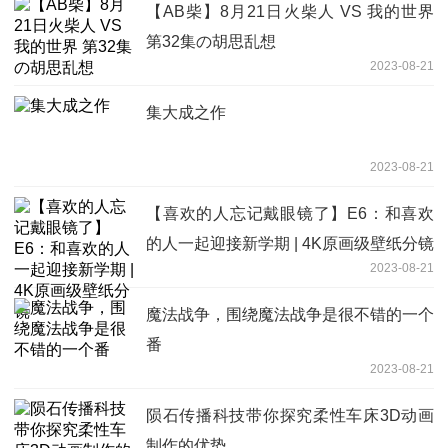
【AB柴】8月21日火柴人 VS 我的世界
第32集の胡思乱想
2023-08-21
集大成之作
2023-08-21
【喜欢的人忘记戴眼镜了】E6：和喜欢
的人一起迎接新学期 | 4K原画级壁纸分镜
2023-08-21
魔法战争，围绕魔法战争是很不错的一个
番
2023-08-21
陨石传播科技带你探究柔性车床3D动画
制作的优势