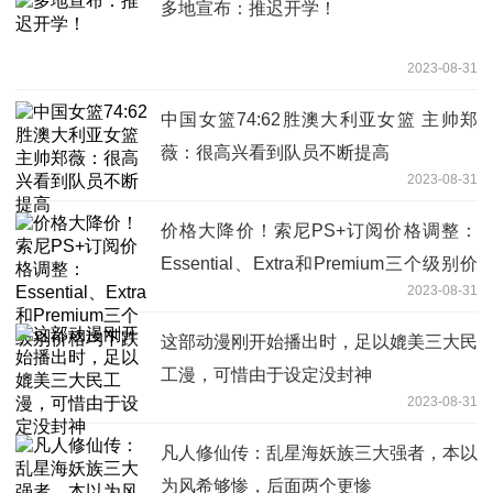
多地宣布：推迟开学！
2023-08-31
中国女篮74:62胜澳大利亚女篮 主帅郑
薇：很高兴看到队员不断提高
2023-08-31
价格大降价！索尼PS+订阅价格调整：
Essential、Extra和Premium三个级别价
2023-08-31
格均下跌
这部动漫刚开始播出时，足以媲美三大民
工漫，可惜由于设定没封神
2023-08-31
凡人修仙传：乱星海妖族三大强者，本以
为风希够惨，后面两个更惨