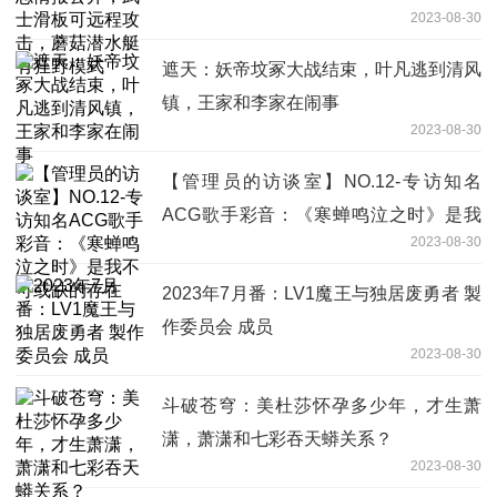
2023-08-30
模式
遮天：妖帝坟冢大战结束，叶凡逃到清风
镇，王家和李家在闹事
2023-08-30
【管理员的访谈室】NO.12-专访知名
ACG歌手彩音：《寒蝉鸣泣之时》是我
2023-08-30
不可或缺的存在
2023年7月番：LV1魔王与独居废勇者 製
作委员会 成员
2023-08-30
斗破苍穹：美杜莎怀孕多少年，才生萧
潇，萧潇和七彩吞天蟒关系？
2023-08-30