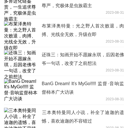
尊严，究极体是虫族霸主
2023-08-31
布莱泽奥特曼：光之野人首次败退，肉
搏、光线全无效，升级在即
2023-08-31
还珠三：知画开始不愿嫁永琪，后因老佛
爷一句话，改变了之前想法
2023-08-31
BanG Dream! It's MyGo!!!!! 监督·音响监
督柿本广大访谈
2023-08-31
​三本奥特曼同人小说，补全了迪迦的遗
憾，喜欢迪迦的不容错过
2023-08-31