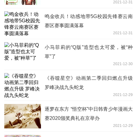
2021-12-31
鸣金收兵！动感地带5G校园先锋赛云南
赛区赛事圆满落幕
2021-12-31
小马菲莉的“Q版”造型也太可爱，被“种
草”了
2021-12-30
《吞噬星空》动画第二季回归燃点升级
罗峰决战九头蛇龙
2021-12-29
逐梦在东方 “悟空杯”中日韩青少年漫画大
赛2020颁奖典礼在京举办
2021-12-29