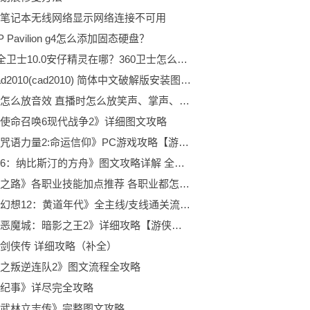
笔记本无线网络显示网络连接不可用
 Pavilion g4怎么添加固态硬盘？
360安全卫士10.0安仔精灵在哪？360卫士怎么找到安仔小精灵？
Autocad2010(cad2010) 简体中文破解版安装图文教程
直播时怎么放音效 直播时怎么放笑声、掌声、呐喊声、鼓掌声
使命召唤6现代战争2》详细图文攻略
原创《咒语力量2:命运信仰》PC游戏攻略【游侠攻略组】
《伊苏6：纳比斯汀的方舟》图文攻略详解 全剧情+全流程+全收集
《战神之路》各职业技能加点推荐 各职业都怎么加点？
《最终幻想12：黄道年代》全主线/支线通关流程+讨伐任务+全隐藏召唤兽图文攻略【完结】
原创《恶魔城：暗影之王2》详细攻略【游侠攻略组】
剑侠传 详细攻略（补全）
之叛逆连队2》图文流程全攻略
纪事》详尽完全攻略
武林立志传》完整图文攻略