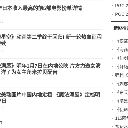
1年日本收入最高的前5部电影榜单详情
-31
精彩推
星空》动画第二季终于回归! 新一轮热血征程
《侠盗
继续
《海商
-30
《仙剑
满屋》明年1月7日在内地公映 片方力邀女演
《轩辕
目洋子为女主角米拉贝配音
强档《
-30
《刺客
《布莱
欧美动画片中国内地定档 《魔法满屋》定档明
7日
《暗黑
-30
？
笔记本