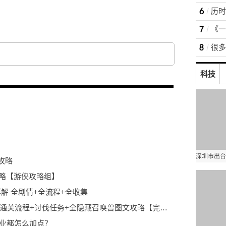
4》全任务流程攻
科技
攻略
攻略【游侠攻略组】
解 全剧情+全流程+全收集
《最终幻想12：黄道年代》全主线/支线通关流程+讨伐任务+全隐藏召唤兽图文攻略【完结】
职业都怎么加点？