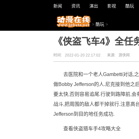
新闻
资讯
演出
影视
酷玩
>
酷玩
>
《侠盗飞车4》全任
时间:
2022-01-20 22:17:02
来源:
游侠网
去医院和一个老人Gambetti对话,之后
做Bobby Jefferson的人.尼克接
要太快,否则容易追尾.行驶到路障前,
战斗,把周围的敌人都干掉就行.注意高台
Jefferson到目的地任务成功.
查看侠盗猎车手4攻略大全