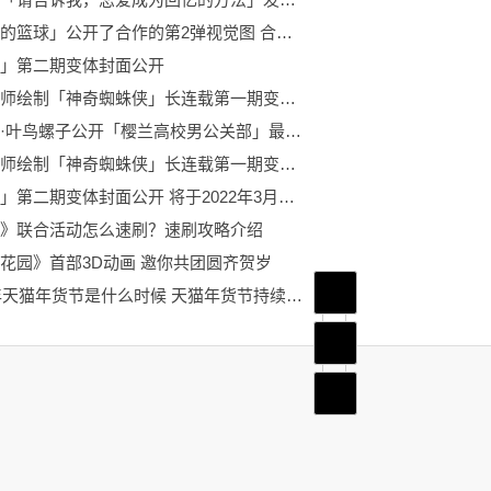
「黑子的篮球」公开了合作的第2弹视觉图 合作将于2022年2月上旬开始
」第二期变体封面公开
韩国画师绘制「神奇蜘蛛侠」长连载第一期变体封面公开
原作者·叶鸟螺子公开「樱兰高校男公关部」最新绘制的音乐剧宣传绘
韩国画师绘制「神奇蜘蛛侠」长连载第一期变体封面公开 人物是「蜘蛛侠」彼得·帕克
「海王」第二期变体封面公开 将于2022年3月正式发布
》联合活动怎么速刷？速刷攻略介绍
花园》首部3D动画 邀你共团圆齐贺岁
首页
2020年天猫年货节是什么时候 天猫年货节持续时间及活动玩法分享
频道
底部