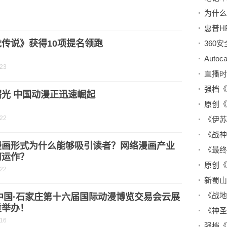
为什么
惠普HP
传说》获得10项提名领跑
-23
强档《
曙光 中国动漫正迅速崛起
-22
漫画形式为什么能够吸引读者？网络漫画产业
何运作？
-22
新蜀山
《战地
1中国·石家庄第十六届国际动漫博览交易会云展
重举办！
《神圣
-16
强档《