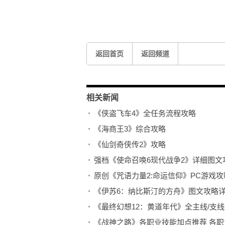
关键词：
《侠盗飞车4》全任务流程攻略
《侠盗飞车
返回首页
返回频道
相关新闻
《侠盗飞车4》全任务流程攻略
《海商王3》综合攻略
《仙剑奇侠传2》攻略
强档《使命召唤6现代战争2》详细图文
原创《咒语力量2:命运信仰》PC游戏
《伊苏6：纳比斯汀的方舟》图文攻略详
《战神之路》各职业技能加点推荐 各