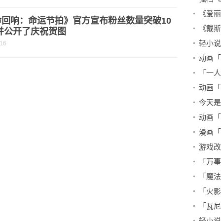
《爱丽
命回响：命运节拍》官方宣布粉丝数量突破10
《戴斯
并公开了庆祝贺图
-16