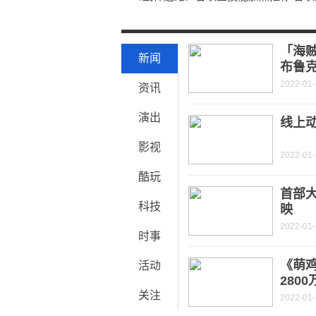
原创《恶魔城：暗影之王2》详细攻略
《电锯惊魂》图文攻略
「海贼
新闻
布鲁
2022-01
资讯
演出
线上
影视
2022-01
酷玩
首部
科技
映
2022-01-
时事
《萌
活动
280
关注
2022-01-