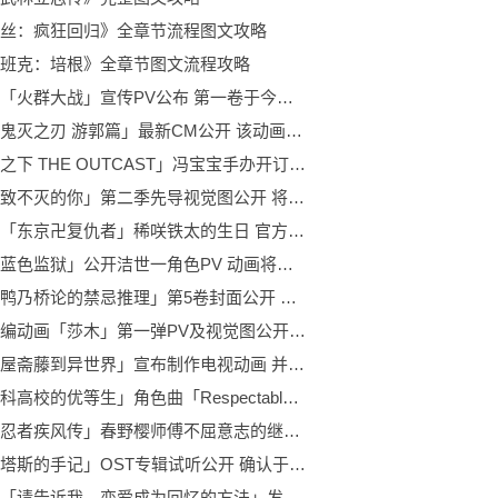
丝：疯狂回归》全章节流程图文攻略
班克：培根》全章节图文流程攻略
轻小说「火群大战」宣传PV公布 第一卷于今日正式发售
动画「鬼灭之刃 游郭篇」最新CM公开 该动画正在热播中
「一人之下 THE OUTCAST」冯宝宝手办开订 将于2022年8月末正式发售
动画「致不灭的你」第二季先导视觉图公开 将于2022年秋季开播
今天是「东京卍复仇者」稀咲铁太的生日 官方公开了作者和久井健绘制的生日贺图!
动画「蓝色监狱」公开洁世一角色PV 动画将于2022年内播出
漫画「鸭乃桥论的禁忌推理」第5卷封面公开 是一部侦探题材的奇幻漫画作品
游戏改编动画「莎木」第一弹PV及视觉图公开 将于2022年内正式开播
「万事屋斋藤到异世界」宣布制作电视动画 并公开了其绘制的动画化贺图
「魔法科高校的优等生」角色曲「Respectable」试听公开 第五卷BD将于1月26日发售
「火影忍者疾风传」春野樱师傅不屈意志的继承者手办开订 预计于2022年7月发售
「瓦尼塔斯的手记」OST专辑试听公开 确认于2月23日发售
轻小说「请告诉我，恋爱成为回忆的方法」发售宣传PV公开 已于1月15日发售