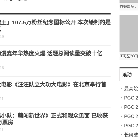
【游侠攻略组】
王」107.5万粉丝纪念图标公开 本次绘制的是
克
-19
动漫嘉年华热度火爆 话题总阅读量突破十亿
-18
滚动
大电影《汪汪队立大功大电影》在北京举行首
11
鸡小队：萌闯新世界》正式和观众见面 已收获
0万票房
11