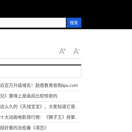
搜索
近百万升级域名！励普教育收购lipu.com
兄》算得上是画风比较惊奇的
看了这么久的《天线宝宝》，大家知道它是怎么拍摄的吗?
世界十大动画电影排行榜：《狮子王》排第几？一起来看看吧！
挺好看的治愈番《清恋》