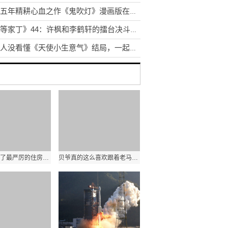
历时五年精耕心血之作《鬼吹灯》漫画版在众多读者期待中清新上市!
《一等家丁》44：许枫和李鹤轩的擂台决斗逐渐到了高潮
很多人没看懂《天使小生意气》结局，一起了解一下吧！
深圳市出台了最严厉的住房调控政策，被称为史无前例的“深八条”
贝爷真的这么喜欢跟着老马的脚步走?