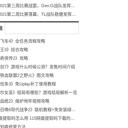
PGC 2021第三周比赛战罢，Gen.G战队发挥神勇力捧周冠
PGC 2021第二周比赛落幕，TL战队稳健发挥勇夺周冠
送
飞车4》全任务流程攻略
王3》综合攻略
奇侠传2》攻略
剑7》游戏什么时候公测？发售时间介绍
铁血联盟2之野火》图文攻略
信条3》免Uplay补丁使用教程
尔女巫》结局有哪些？游戏结局解析一览
血统2》熔炉地牢视频攻略
《使命召唤6现代战争2》联机教程+免安装绿色硬盘版下载
115网盘提取码怎么用 115网盘提取码下载的方式应用攻略
划痕修复方法