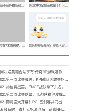
蚊蝇增多，会不会传播新冠病毒?一起来听听专家的解答
美国GPS定位系统是干什么的？能干扰我军导弹吗？
IT向左?OT向右?未雨绸缪，强化电网系统的网络安全防护
微笑抑郁症是啥？哪些人容易“中招”？
最高院判决娱美德合法享有“传奇”IP游戏著作权 盛趣游戏声明不实
PGC 2021第一周比赛战罢，KPI战队闪耀赛场夺得周冠
PGC 2021排位赛战罢，ENCE战队拿下头名，NH战队位列第三
PGC 2021第二周比赛落幕，TL战队稳健发挥勇夺周冠
PGC 2021即将盛大开幕！PCL五剑客共同出征剑指荣耀！
长风破浪会有时，直挂云帆济沧海！恭喜NH战队荣获PGC2021总冠军！