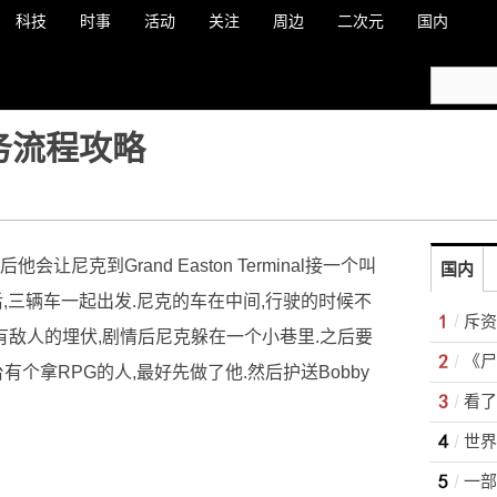
科技
时事
活动
关注
周边
二次元
国内
务流程攻略
他会让尼克到Grand Easton Terminal接一个叫
国内
到他之后,三辆车一起出发.尼克的车在中间,行驶的时候不
斥资
会有敌人的埋伏,剧情后尼克躲在一个小巷里.之后要
《尸
有个拿RPG的人,最好先做了他.然后护送Bobby
一部