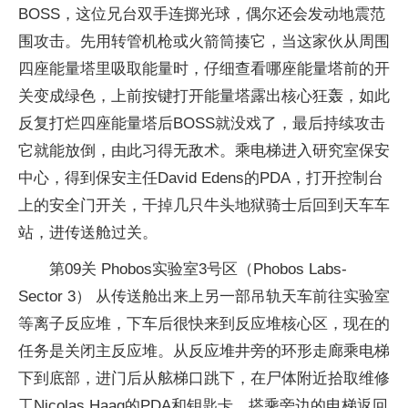
BOSS，这位兄台双手连掷光球，偶尔还会发动地震范
围攻击。先用转管机枪或火箭筒揍它，当这家伙从周围
四座能量塔里吸取能量时，仔细查看哪座能量塔前的开
关变成绿色，上前按键打开能量塔露出核心狂轰，如此
反复打烂四座能量塔后BOSS就没戏了，最后持续攻击
它就能放倒，由此习得无敌术。乘电梯进入研究室保安
中心，得到保安主任David Edens的PDA，打开控制台
上的安全门开关，干掉几只牛头地狱骑士后回到天车车
站，进传送舱过关。
第09关 Phobos实验室3号区（Phobos Labs-
Sector 3） 从传送舱出来上另一部吊轨天车前往实验室
等离子反应堆，下车后很快来到反应堆核心区，现在的
任务是关闭主反应堆。从反应堆井旁的环形走廊乘电梯
下到底部，进门后从舷梯口跳下，在尸体附近拾取维修
工Nicolas Haag的PDA和钥匙卡，搭乘旁边的电梯返回