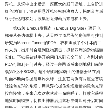
浮枪。从洞中出来后是一座巨大的殿门遗址，上台阶进
红色封印门，沿途用悬浮枪轻松解决敌人，拐两道弯后
终于抵达电梯处，收集附近弹药后乘电梯上去。
第02关 Erebus发掘点（Erebus Dig Site）离开电
梯先从旁边铁梯上去，从天桥过道尽头的房间里可找到
研究员Marcus Tanner的PDA，衣柜里藏了个吓坏的工
作人员，出来时会遭到怪物袭击，抓起四周的杂物猛砸
它们。下铁梯钻过半开的闸门来到安全门前，有刚才的
PDA可顺利开门过去，经过一段甬道后来到地狱门前迎
战第1位小BOSS。这个酷似地狱骑士的怪物会站在沟
对面不断向你抛射爆炸火球，注意它两侧有两座交替喷
吐绿色光球的炮塔，用悬浮枪抓住炮塔发射的绿色光球
投向怪物，多来几次这家伙就一命呜呼了。打败它获得
地狱时间特技，切换出神器后点鼠标左键即可开启时间
缓慢术，在附近人类尸体旁亮出神器可自动充能。打败