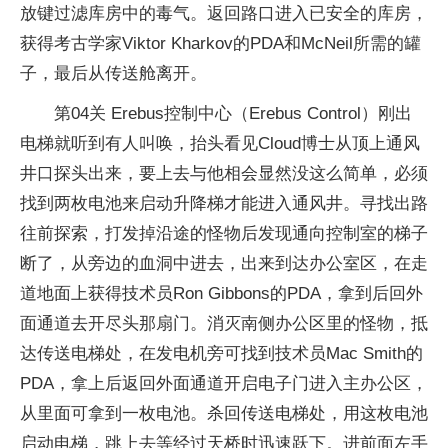
放键过滤库房中的毒气。返回路口进入已安全的库房，
获得考古学家Viktor Kharkov的PDA和McNeil所需的罐
子，最后从传送舱离开。
第04关 Erebus控制中心（Erebus Control）刚出
电梯就听到有人叫唤，抬头看见Cloud博士从顶上通风
井口探头出来，要上去与他相会显然没这么简单，必须
找到两枚电池来启动升降梯才能进入通风井。寻找出路
往前探索，打发掉沿途的怪物后发现通向控制室的梯子
断了，从旁边的血洞中进去，出来到达办公室区，在走
道地面上获得技术员Ron Gibbons的PDA，拿到后回外
面通道去开尽头那扇门。消灭南侧办公区里的怪物，抵
达传送电梯处，在发电机旁可找到技术员Mac Smith的
PDA，拿上后返回外面通道开启电子门进入主办公区，
从里面可拿到一枚电池。杀回传送电梯处，用这枚电池
启动电梯，跳上去等经过天桥时迅速跃下。进前面左手