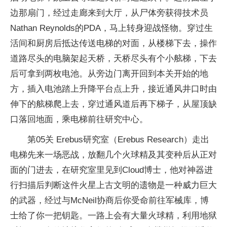
边那扇门，经过走廊来到大厅，从尸体旁获得技术员
Nathan Reynolds的PDA，马上转身迎战怪物。穿过生
活间和厨房后抵达传送电梯的对面，从楼梯下去，操作
道路尽头的电脑架起天桥，天桥尽头有个小舷梯，下去
后可拿到两枚电池。从旁边门离开回到本关开始的地
方，插入电池踏上升降平台点上升，接近通风井口时由
伸下的舷梯爬上去，穿过通风道后再下梯子，从屋顶缺
口落回地面，乘电梯前往研究中心。
第05关 Erebus研究室（Erebus Research）走出
电梯先来一场恶战，放翻几个火球精及其变种后从正对
面的门进去，在研究室里见到Cloud博士，他对神器进
行扫描后判断这件火星上古文明的遗物是一种威力巨大
的武器，经过与McNeil协商后你受命前往军械库，博
士给了你一把钥匙。一路上会有大量火球精，利用地狱