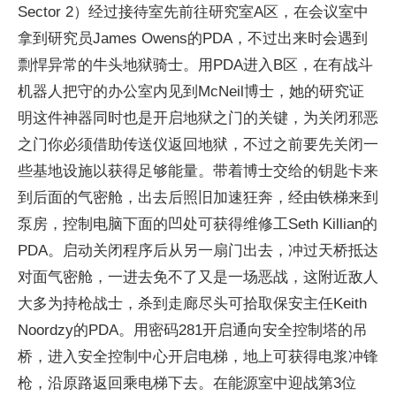
Sector 2）经过接待室先前往研究室A区，在会议室中
拿到研究员James Owens的PDA，不过出来时会遇到
剽悍异常的牛头地狱骑士。用PDA进入B区，在有战斗
机器人把守的办公室内见到McNeil博士，她的研究证
明这件神器同时也是开启地狱之门的关键，为关闭邪恶
之门你必须借助传送仪返回地狱，不过之前要先关闭一
些基地设施以获得足够能量。带着博士交给的钥匙卡来
到后面的气密舱，出去后照旧加速狂奔，经由铁梯来到
泵房，控制电脑下面的凹处可获得维修工Seth Killian的
PDA。启动关闭程序后从另一扇门出去，冲过天桥抵达
对面气密舱，一进去免不了又是一场恶战，这附近敌人
大多为持枪战士，杀到走廊尽头可拾取保安主任Keith
Noordzy的PDA。用密码281开启通向安全控制塔的吊
桥，进入安全控制中心开启电梯，地上可获得电浆冲锋
枪，沿原路返回乘电梯下去。在能源室中迎战第3位