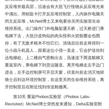
反应堆井最高层，沿途会有大批飞行怪物从反应堆光束
中涌出。用钥匙卡打开反应堆控制室，入内操作电脑关
闭主反应堆，McNeil博士又来电要你关闭实验室生命
维持系统。出门操作门外电脑架通天桥，过天桥进门乘
电梯下去，大批沙皮狗似的肉头怪和火箭骷髅会包围
你，有了无敌术根本不怕它们。清场后往前走将得到一
位小战斗机器人，跟着这位小强一直走，它会护送你到
达电梯处。上二楼由气密舱出去，迅速连下两道舷梯又
重返室内，乘电梯下到货运隧道。离开电梯走左手边门
进去，左手边控制屏可开启天窗，径直向前走消灭地狱
骑士后到达环境控制室，在这里关闭生命维持系统，离
开控制室后在附近找到传送舱撤离。
第10关 重返Phobos实验室（Phobos Labs-
Revisited）McNeil博士突然发来通知，Delta实验室附