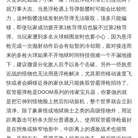
就万事大吉。当悬浮枪遇上导弹骷髅时可能会比较吃
力，这种骷髅连续发射的导弹无法吸取，顶多只能偏
移，即使玩家成功拨开第1枚导弹后也躲不过第2枚导
弹。当玩家遭到多名火球精围攻时也要小心，因为悬浮
枪完成一次抛射动作后会有短暂的冷却期，面对接连而
来的多枚火球如果不开地狱时间特技很难一个不漏地接
下，建议撤退分化敌人后予以各个击破。另外一些执意
近战的怪物也无法用悬浮枪解决，尤其那些移动速度飞
快或者会瞬移近身的家伙就只能换双管霰弹枪招待了。
双管霰弹枪是DOOM系列的传家宝兵器，你要做的就
是把它伸到怪物脸上然后扣动扳机，整个世界就会立刻
清净。除了象鼻怪或地狱骑士之类的高级怪物外，用近
距离轰击可秒杀大部分普通敌人。使用双管霰弹枪最好
是在拐角或狭窄地形中，中距离上的遇敌战术也很简