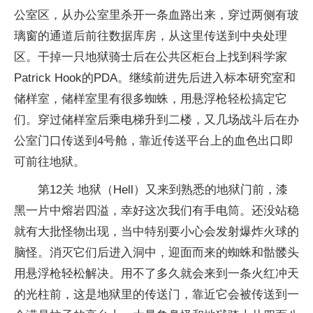
公室区，从办公室里杀开一条血路出来，穿过两侧有玻
璃窗的通道后前往数据库房，从这里传送到中央处理
区。干掉一只地狱骑士后在公共区柜台上找到科学家
Patrick Hook的PDA。继续前进先后进入标本研究室和
储样室，储样室里有很多蜘蛛，用悬浮枪轻松搞定它
们。穿过储样室后乘电梯升到二楼，又几场战斗后在办
公室门口传送到4号舱，靠近传送平台上的血色出口即
可前往地狱。
第12关 地狱（Hell）又来到熟悉的地狱门前，漆
黑一片中熔岩四溢，幸好这次我们有手电筒。还没站稳
就有大批怪物出现，当中特别要小心会发射爆炸火球的
脑怪。消灭它们后进入洞中，迎面而来的蜘蛛和骷髅头
用悬浮枪轻松解决。用不了多久就会来到一条火红冲天
的光柱前，这是地狱里的传送门，靠近它会被传送到一