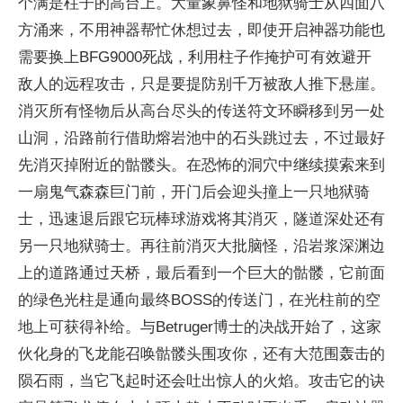
个满是柱子的高台上。大量象鼻怪和地狱骑士从四面八
方涌来，不用神器帮忙休想过去，即使开启神器功能也
需要换上BFG9000死战，利用柱子作掩护可有效避开
敌人的远程攻击，只是要提防别千万被敌人推下悬崖。
消灭所有怪物后从高台尽头的传送符文环瞬移到另一处
山洞，沿路前行借助熔岩池中的石头跳过去，不过最好
先消灭掉附近的骷髅头。在恐怖的洞穴中继续摸索来到
一扇鬼气森森巨门前，开门后会迎头撞上一只地狱骑
士，迅速退后跟它玩棒球游戏将其消灭，隧道深处还有
另一只地狱骑士。再往前消灭大批脑怪，沿岩浆深渊边
上的道路通过天桥，最后看到一个巨大的骷髅，它前面
的绿色光柱是通向最终BOSS的传送门，在光柱前的空
地上可获得补给。与Betruger博士的决战开始了，这家
伙化身的飞龙能召唤骷髅头围攻你，还有大范围轰击的
陨石雨，当它飞起时还会吐出惊人的火焰。攻击它的诀