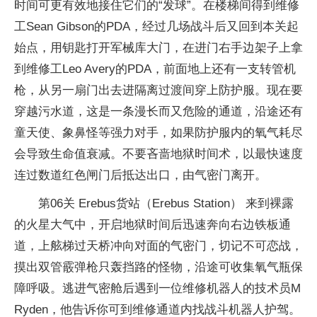
时间可更有效地接住它们的“发球”。在楼梯间得到维修
工Sean Gibson的PDA，经过几场战斗后又回到本关起
始点，用钥匙打开军械库大门，在进门右手边架子上拿
到维修工Leo Avery的PDA，前面地上还有一支转管机
枪，从另一扇门出去进隔离过渡间穿上防护服。现在要
穿越污水道，这是一条漫长而又危险的通道，沿途还有
童天使、象鼻怪等强力对手，如果防护服内的氧气耗尽
会导致生命值衰减。不要吝啬地狱时间术，以最快速度
连过数道红色闸门后抵达出口，由气密门离开。
第06关 Erebus货站（Erebus Station） 来到裸露
的火星大气中，开启地狱时间后迅速奔向右边铁板通
道，上舷梯过天桥冲向对面的气密门，切记不可恋战，
摸出双管霰弹枪只轰挡路的怪物，沿途可收集氧气瓶保
障呼吸。逃进气密舱后遇到一位维修机器人的技术员M
Ryden，他告诉你可到维修通道内找战斗机器人护驾。