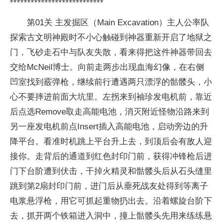
***************************
第01关 主发掘区（Main Excavation）主人公率队
探索古文明神殿时不小心触碰到神器重新开启了地狱之
门，飞砂走石中与队友失散，看来得把这件神器带回去
交给McNeil博士。向前走两步出现血海幻像，在右侧
凹室找到霰弹枪，继续前行遭遇两只漂浮的骷髅头，小
心不要摔进前面大坑里。左拐来到袖珍发电机前，靠近
后点选Remove取走高能电池，消灭附近怪物沿路来到
另一座发电机前点Insert插入高能电池，启动旁边的升
降平台。看准时机跳上平台升上去，到顶后会有敌人迎
接你。走背后的通道到红色封印门前，获得冲锋枪后进
门下台阶遭到伏击，干掉火精灵和骷髅头后从石头缝里
跳到第2扇封印门前，进门后从垂死战友处得到等离子
电浆悬浮枪，用它可抓起重物扔出去。沿着螺旋台阶下
去，抓开两个铁箱进入洞中，撞上骷髅头先用来练练悬