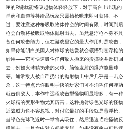
匣的R键就能将吸起物体轻轻放下，对于高台上出现的
弹药和血包等补给品玩家只需抬枪吸来即可获得。不
过，要注意这种枪吸取物体停空的时间有限，时间到后
枪会自动将被吸取物体抛射出去。虽然悬浮枪本身不具
备任何攻击能力，但在游戏里它的最大作用却是攻击，
如果你能明白美国人对棒球的热爱就会领悟到悬浮枪的
妙用——它可快速吸住任何敌人抛来的投掷物并反扔回
去，例如火球精扔来的火球、脑怪发射的爆炸能量球
等。通常敌人被自己扔出的抛射物击中后几乎是一击必
杀，这一特点允许眼明手快的玩家们可不消耗任何弹药
就击倒敌人，本作中远程攻击型怪物明显增多，有一种
火球精的变形生物尤其厉害，这种抛射绿色光球的怪物
近战威力也不容忽视，对付它最好的手段就是悬浮枪。
当绿色光球飞近时一举将其吸住，然后迅速瞄准怪物反
弹回去，一旦命中对方必死无疑。如果没有命中可迅速