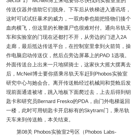
Sector 1） McNeil博士来电要你尽快找到实验室里的
传送仪器并借助它们脱身。下车后从铁梯进入通讯塔，
这时可试试狂暴术的威力，一双肉拳也能把怪物们揍个
血肉横飞，但这里的长鞭僵尸也很难对付。通向吊轨天
车和实验室的门现在还都打不开，从旁边的门进入2A
走廊，最后抵达传送平台，在控制室里拿到火箭筒，操
作电脑启动传送仪，然后点旁边屏幕上的PAD 1选项。
外面传送台上出来一只地狱骑士，这家伙大摇大摆离去
后，McNeil博士要你搭乘吊轨天车赶到Phobos实验室
研究中心与她会合。离开传送舱经过机械间和货舱后发
现前面通道被堵，跳入地板下面爬过去，上去后得到钥
匙卡和研究员Bernard Fresko的PDA，由门外电梯返回
一楼，此时可用钥匙卡开启标有的Skytram门，乘吊轨
天车来到传送舱，本关结束。
第08关 Phobos实验室2号区（Phobos Labs-