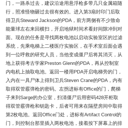
门，一路杀过去，建议沿途用悬浮枪多带几只金属箱随
行，照准怪物砸过去很有效的。进入第3扇封印门后取
得卫兵Steward Jackson的PDA，前方两侧有不少致命
能量球左右来回横扫，开启地狱时间术看好间隙冲到对
面。现在的任务是寻找两枚电池以启动实验室区的过滤
系统，先乘电梯上二楼医疗实验区，在手术室后面会遇
到一位呼救的研究人员，当他变成僵尸后将其消灭，从
地上获得考古学家Preston Glenn的PDA，再从控制室
内电机上抽取电池。返回一楼用PDA开启电梯旁的门，
入内在一具尸体上得到卫兵Steven Crane的PDA，内有
取得双管霰弹枪的密码。左拐进标有Office的门，爬梯
子来到Sarge的办公室，扫清僵尸后用密码428开柜取
得双管霰弹枪和钥匙卡，后者可用来在隔壁房间中取得
第2枚电池。返回Office门处，进标有Artifact Control的
门，到控制台那里插入两枚电池，接着按下屏幕上的排