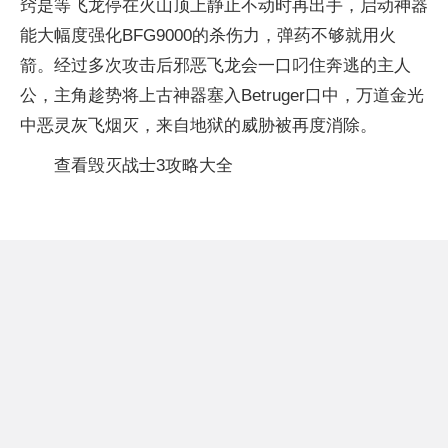
窍是等飞龙停在火山顶上静止不动时再出手，启动神器
能大幅度强化BFG9000的杀伤力，弹药不够就用火
箭。经过多次攻击后邪恶飞龙会一口叼住奔逃的主人
公，主角趁势将上古神器塞入Betruger口中，万道金光
中恶灵灰飞烟灭，来自地狱的威胁被再度消除。
查看毁灭战士3攻略大全