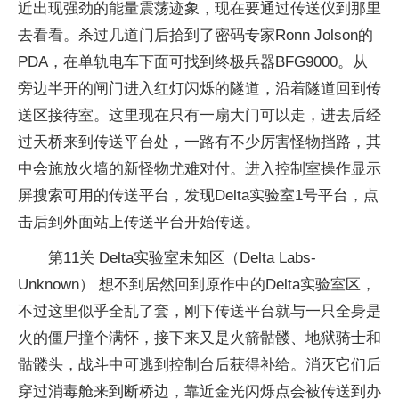
近出现强劲的能量震荡迹象，现在要通过传送仪到那里
去看看。杀过几道门后拾到了密码专家Ronn Jolson的
PDA，在单轨电车下面可找到终极兵器BFG9000。从
旁边半开的闸门进入红灯闪烁的隧道，沿着隧道回到传
送区接待室。这里现在只有一扇大门可以走，进去后经
过天桥来到传送平台处，一路有不少厉害怪物挡路，其
中会施放火墙的新怪物尤难对付。进入控制室操作显示
屏搜索可用的传送平台，发现Delta实验室1号平台，点
击后到外面站上传送平台开始传送。
第11关 Delta实验室未知区（Delta Labs-
Unknown） 想不到居然回到原作中的Delta实验室区，
不过这里似乎全乱了套，刚下传送平台就与一只全身是
火的僵尸撞个满怀，接下来又是火箭骷髅、地狱骑士和
骷髅头，战斗中可逃到控制台后获得补给。消灭它们后
穿过消毒舱来到断桥边，靠近金光闪烁点会被传送到办