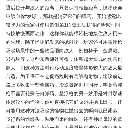
退后拉开与敌人的距离，只要保持相当距离，怪物还会
继续向你“发球”，那就是消灭它们的弹药。开始感觉比
较吃力的玩家可使用击倒第1位魔王后获得的地狱时间
特技放慢画面动作，这样你就能很轻松地接住敌人扔来
的火球。除了怪物们发来的抛射物，玩家还可用悬浮枪
吸起场景中的一些物品砸向敌人，例如椅子、金属箱、
岩石块等，这些东西随处可得，体积越大造成的伤害也
越大，用这种方法对付移动速度较慢体形较大的敌人最
合适。为了保证在仓促遇敌时有足够抛射物，建议前进
路上多收集一些金属箱，沿途吸起抛甩同行，毕竟悬浮
枪不需要耗费任何弹药。悬浮枪的另一妙用是对付那些
体形较小的怪物，你可直接把它们吸起并抛甩出去，任
何能用这种方法吸起的怪物在抛出去的瞬间就已毙命。
飞行系的骷髅头，贴地而来的蜘蛛，还有神出鬼没的童
天使从此都成了小菜一碟，用悬浮枪对准它们连点两下