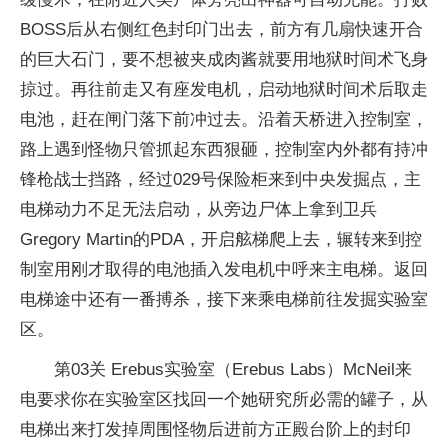
BOSS后从右侧红色封印门出去，前方有几扇快速开合
的巨大石门，要不想被夹成肉酱就要用地狱时间术飞身
掠过。再往前走又有座发电机，启动地狱时间术后取走
电池，赶在闸门落下前冲过去。沿着天桥进入控制室，
路上遇到怪物只管抓起东西狠砸，控制室内外都有持冲
锋枪战士挡路，经过029号保险柜来到中央发掘点，主
电梯动力不足无法启动，从旁边尸体上拿到卫兵
Gregory Martin的PDA，开启舷梯爬上去，辗转来到控
制室用刚才取得的电池插入发电机中呼来主电梯。返回
电梯途中还有一番搏杀，接下来乘电梯前往发掘实验室
区。
第03关 Erebus实验室（Erebus Labs）McNeil来
电要求你在实验室区找回一个她研究所必需的罐子，从
电梯出来打发掉周围怪物后进前方正殿台阶上的封印