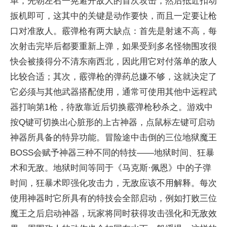
单，先朝左右一晃避开敌人的首次攻击，然后抵近扣动
扳机即可，这其中的关键是动作要快，而且一定要让枪
口对准敌人。霰弹枪有两大缺点：首先是射速不高，每
次射击完毕后都要重新上弹，如果受到多名怪物围攻很
快会被揍得分不清东南西北，因此用它对付落单的敌人
比较合适；其次，霰弹枪的弹药总嫌不够，这就决定了
它必须与其他武器搭配使用，通常可使用其他中远程武
器打响第1枪，待敌靠近后切换霰弹枪秒杀之。游戏中
按Q键可切换出心脏形的上古神器，点鼠标左键可启动
神器所具备的特异功能。冒险途中击倒的三位地狱魔王
BOSS会赋予神器三种不同的特技——地狱时间、狂暴
术和无敌。地狱时间等同于《马克斯·佩恩》中的子弹
时间，狂暴术即强化攻击力，无敌应该不用解释。每次
使用神器时它所具有的特技会全部启动，例如打败三位
魔王之后启动神器，玩家将同时获得攻击强化和无敌效