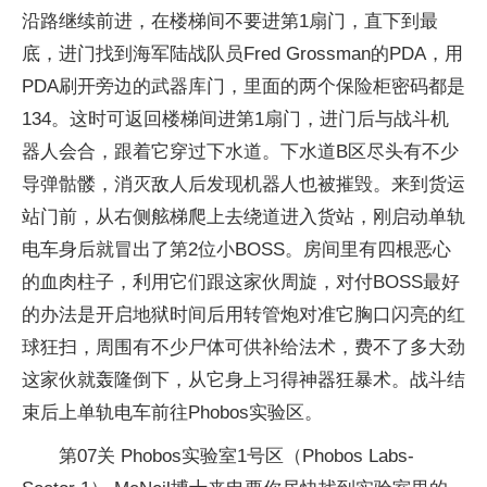
沿路继续前进，在楼梯间不要进第1扇门，直下到最
底，进门找到海军陆战队员Fred Grossman的PDA，用
PDA刷开旁边的武器库门，里面的两个保险柜密码都是
134。这时可返回楼梯间进第1扇门，进门后与战斗机
器人会合，跟着它穿过下水道。下水道B区尽头有不少
导弹骷髅，消灭敌人后发现机器人也被摧毁。来到货运
站门前，从右侧舷梯爬上去绕道进入货站，刚启动单轨
电车身后就冒出了第2位小BOSS。房间里有四根恶心
的血肉柱子，利用它们跟这家伙周旋，对付BOSS最好
的办法是开启地狱时间后用转管炮对准它胸口闪亮的红
球狂扫，周围有不少尸体可供补给法术，费不了多大劲
这家伙就轰隆倒下，从它身上习得神器狂暴术。战斗结
束后上单轨电车前往Phobos实验区。
第07关 Phobos实验室1号区（Phobos Labs-