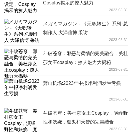
Cosplay揭示的撩人魅力
2023-08-31
メガミマガジン - 《无职转生》系列·总
制作人 大泽信博 采访
2023-08-31
斗破苍穹：邪恶与柔情的完美融合，美杜
莎女王cosplay：撩人魅力大揭秘
2023-08-31
萧山机场:2023年中报净利润发生亏损
2023-08-31
斗破苍穹：美杜莎女王Cosplay，演绎野
性和妖娆，魔鬼和天使的完美结合
2023-08-31